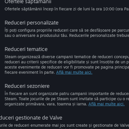
Ofertele săptămânii
Ofertele săptămânii încep în fiecare zi de luni la ora 10:00 (ora Pac
Reduceri personalizate
Îți poți configura propriile reduceri care să se desfășoare pe par
sau o aniversare a produsului tău. Reducerile personalizate trebuie
Reduceri tematice
Steam organizează diverse campanii tematice de reduceri conceput
reduceri au criterii specifice de eligibilitate și sunt însoțite de un 
aceste evenimente de reduceri vor fi promovate pe pagina principal
fiecare eveniment în parte.
Află mai multe aici.
Reduceri sezoniere
În fiecare an sunt organizate patru campanii importante de reduce
Steam. Toate jocurile de pe Steam sunt invitate să participe cu o 
organizate primăvara, vara, toamna și iarna.
Află mai multe aici.
duceri gestionate de Valve
urile de reduceri enumerate mai jos sunt create și gestionate de Valv