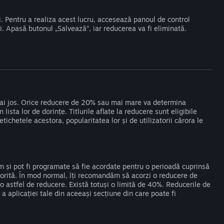
i. Pentru a realiza acest lucru, accesează panoul de control
i. Apasă butonul „Salvează”, iar reducerea va fi eliminată.
 mai jos. Orice reducere de 20% sau mai mare va determina
n lista lor de dorințe. Titlurile aflate la reducere sunt eligibile
tichetele acestora, popularitatea lor și de utilizatorii cărora le
m și pot fi programate să fie acordate pentru o perioadă cuprinsă
a dorită. În mod normal, îți recomandăm să acorzi o reducere de
 o astfel de reducere. Există totuși o limită de 40%. Reducerile de
 a aplicației tale din aceeași secțiune din care poate fi