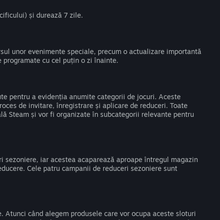
ificului) și durează 7 zile.
cursul unor evenimente speciale, precum o actualizare importantă
 programate cu cel puțin o zi înainte.
e pentru a evidenția anumite categorii de jocuri. Aceste
proces de invitare, înregistrare și aplicare de reduceri. Toate
ă Steam și vor fi organizate în subcategorii relevante pentru
ri sezoniere, iar acestea acaparează aproape întregul magazin
reducere. Cele patru campanii de reduceri sezoniere sunt
e. Atunci când alegem produsele care vor ocupa aceste sloturi