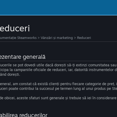
educeri
umentație Steamworks
>
Vânzări și marketing
>
Reduceri
ezentare generală
ucerile se pot dovedi utile dacă dorești să-ți extinzi comunitatea sau
ticipa la campaniile oficiale de reduceri, iar, datorită instrumentelor 
când dorești.
general, am constat că există clienți pentru fiecare categorie de preț,
uceri poate contribui la succesul pe termen lung al unui produs pe St
de obicei, aceste sfaturi sunt generale și trebuie să iei în considerare 
abilirea reducerilor