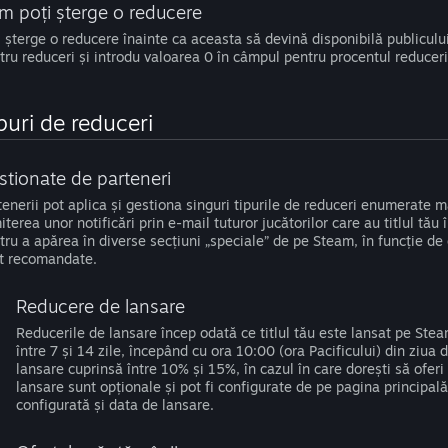
m poți șterge o reducere
i șterge o reducere înainte ca aceasta să devină disponibilă publiculu
tru reduceri și introdu valoarea 0 în câmpul pentru procentul reduceri
puri de reduceri
stionate de parteneri
tenerii pot aplica și gestiona singuri tipurile de reduceri enumerate
iterea unor notificări prin e-mail tuturor jucătorilor care au titlul tău î
tru a apărea în diverse secțiuni „speciale” de pe Steam, în funcție de e
t recomandate.
Reducere de lansare
Reducerile de lansare încep odată ce titlul tău este lansat pe Stea
între 7 și 14 zile, începând cu ora 10:00 (ora Pacificului) din ziu
lansare cuprinsă între 10% și 15%, în cazul în care dorești să oferi
lansare sunt opționale și pot fi configurate de pe pagina principală
configurată și data de lansare.