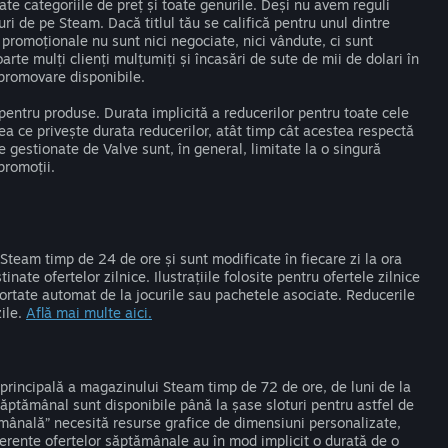
ate categoriile de preț și toate genurile. Deși nu avem reguli
i de pe Steam. Dacă titlul tău se califică pentru unul dintre
 promoționale nu sunt nici negociate, nici vândute, ci sunt
oarte mulți clienți mulțumiți și încasări de sute de mii de dolari în
 promovare disponibile.
 pentru produse. Durata implicită a reducerilor pentru toate cele
ea ce privește durata reducerilor, atât timp cât acestea respectă
e gestionate de Valve sunt, în general, limitate la o singură
promoții.
Steam timp de 24 de ore și sunt modificate în fiecare zi la ora
inate ofertelor zilnice. Ilustrațiile folosite pentru ofertele zilnice
ortate automat de la jocurile sau pachetele asociate. Reducerile
zile.
Află mai multe aici.
principală a magazinului Steam timp de 72 de ore, de luni de la
 Săptămânal sunt disponibile până la șase sloturi pentru astfel de
ptămânală” necesită resurse grafice de dimensiuni personalizate,
aferente ofertelor săptămânale au în mod implicit o durată de o