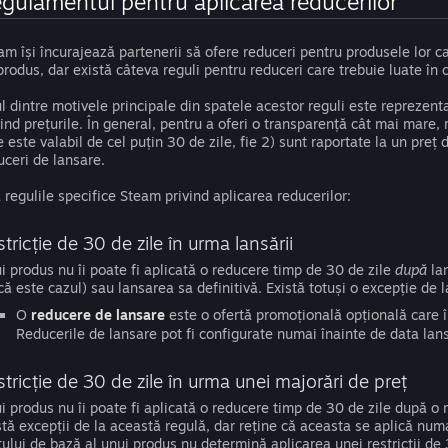
gulamentul pentru aplicarea reducerilor
am își încurajează partenerii să ofere reduceri pentru produsele lor c
produs, dar există câteva reguli pentru reduceri care trebuie luate în 
l dintre motivele principale din spatele acestor reguli este reprezenta
vind prețurile. În general, pentru a oferi o transparență cât mai mare,
e este valabil de cel puțin 30 de zile, fie 2) sunt raportate la un pre
uceri de lansare.
ă regulile specifice Steam privind aplicarea reducerilor:
tricție de 30 de zile în urma lansării
i produs nu îi poate fi aplicată o reducere timp de 30 de zile
după
lan
că este cazul) sau lansarea sa definitivă. Există totuși o excepție de 
O
reducere de lansare
este o ofertă promoțională opțională care î
Reducerile de lansare pot fi configurate numai înainte de data lansă
tricție de 30 de zile în urma unei majorări de preț
i produs nu îi poate fi aplicată o reducere timp de 30 de zile după o
stă excepții de la această regulă, dar reține că aceasta se aplică nu
țului de bază al unui produs nu determină aplicarea unei restricții de