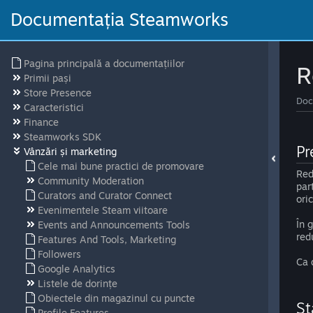
Documentația Steamworks
Pagina principală a documentațiilor
R
Primii pași
Store Presence
Doc
Caracteristici
Finance
Steamworks SDK
Pr
Vânzări și marketing
Cele mai bune practici de promovare
Red
Community Moderation
par
Curators and Curator Connect
ori
Evenimentele Steam viitoare
În 
Events and Announcements Tools
red
Features And Tools, Marketing
Followers
Ca 
Google Analytics
Listele de dorințe
Obiectele din magazinul cu puncte
St
Profile Features