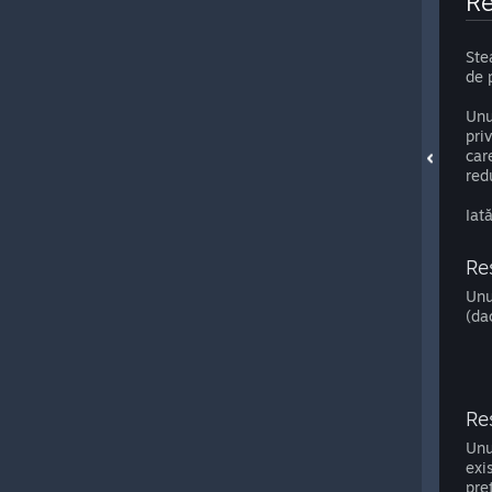
Re
Ste
de 
Unu
pri
car
red
Iat
Res
Unu
(da
Res
Unu
exi
pre