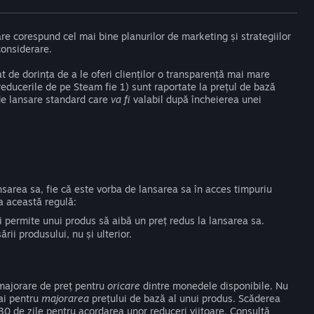
are corespund cel mai bine planurilor de marketing și strategiilor
considerare.
t de dorința de a le oferi clienților o transparență mai mare
 reducerile de pe Steam fie 1) sunt raportate la prețul de bază
ț de lansare standard care
va fi
valabil după încheierea unei
sarea sa, fie că este vorba de lansarea sa în acces timpuriu
la această regulă:
i permite unui produs să aibă un preț redus la lansarea sa.
rii produsului, nu și ulterior.
 majorare de preț pentru
oricare
dintre monedele disponibile. Nu
mai pentru
majorarea
prețului de bază al unui produs. Scăderea
 30 de zile pentru acordarea unor reduceri viitoare. Consultă