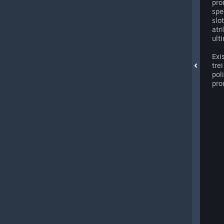
pro
spe
slo
atr
ult
Exi
tre
pol
pro