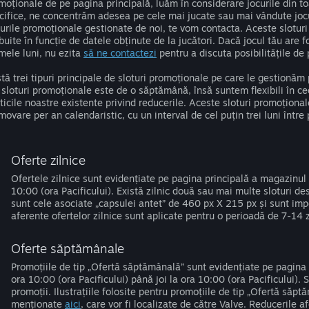
moționale de pe pagina principală, luăm în considerare jocurile din to
cifice, ne concentrăm adesea pe cele mai jucate sau mai vândute jocur
turile promoționale gestionate de noi, te vom contacta. Aceste sloturi
ibuite în funcție de datele obținute de la jucători. Dacă jocul tău are f
imele luni, nu ezita
să ne contactezi
pentru a discuta posibilitățile de
stă trei tipuri principale de sloturi promoționale pe care le gestionăm
i sloturi promoționale este de o săptămână, însă suntem flexibili în ce
iticile noastre existente privind reducerile. Aceste sloturi promoțional
movare per an calendaristic, cu un interval de cel puțin trei luni între 
Oferte zilnice
Ofertele zilnice sunt evidențiate pe pagina principală a magazinul 
10:00 (ora Pacificului). Există zilnic două sau mai multe sloturi dest
sunt cele asociate „capsulei antet” de 460 px X 215 px și sunt imp
aferente ofertelor zilnice sunt aplicate pentru o perioadă de 7-14 
Oferte săptămânale
Promoțiile de tip „Ofertă săptămânală” sunt evidențiate pe pagina 
ora 10:00 (ora Pacificului) până joi la ora 10:00 (ora Pacificului).
promoții. Ilustrațiile folosite pentru promoțiile de tip „Ofertă să
menționate
aici
, care vor fi localizate de către Valve. Reducerile 