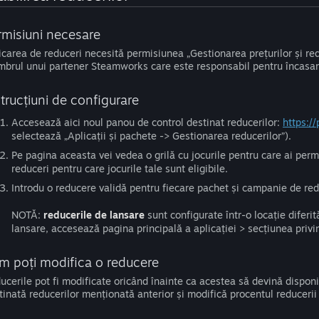
rmisiuni necesare
icarea de reduceri necesită permisiunea „Gestionarea prețurilor și reduc
brul unui partener Steamworks care este responsabil pentru încasarea 
strucțiuni de configurare
Accesează aici noul panou de control destinat reducerilor:
https:/
selectează „Aplicații și pachete -> Gestionarea reducerilor”).
Pe pagina aceasta vei vedea o grilă cu jocurile pentru care ai permi
reduceri pentru care jocurile tale sunt eligibile.
Introdu o reducere validă pentru fiecare pachet și campanie de redu
NOTĂ:
reducerile de lansare
sunt configurate într-o locație diferit
lansare, accesează pagina principală a aplicației > secțiunea privi
m poți modifica o reducere
ucerile pot fi modificate oricând înainte ca acestea să devină disponi
tinată reducerilor menționată anterior și modifică procentul reducerii 