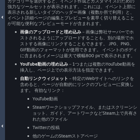
カテゴリーを選択すると、イベント作成とカスタマイズのための
強力なツールセットが表示されます。 これには、イベント上部に
表示される新しいタイプのヘッダー画像（複数か所で利用）と、
イベント詳細ページの編集とプレビューを素早く切り替えること
が可能な便利なプレビューモードが含まれます。
画像のアップロードと埋め込み
－画像は弊社サーバーでホ
ストされるようにアップロードすることも、別の場所でホ
ストする画像にリンクすることもできます。 JPG、PNG、
GIF動画のフォーマットが使用できます。 イベントのボディ
に含まれるイメージは最大で横幅800 pxで表示されます。
YouTube動画の埋め込み
－1つまたは複数のYouTube動画を
挿入し、ページ上での表示方法を指定できます。
自動リンクウィジェット
－特定のWebサイトへのリンクを
含めると、ページが自動的にリンクのプレビューに変換し
ます。 有効なリンク：
YouTube動画
Steamワークショップファイル、またはスクリーンシ
ョット、ガイド、アートワークなどSteam上で共有さ
れた他のファイル
Twitterの投稿
他のゲームのSteamストアページ