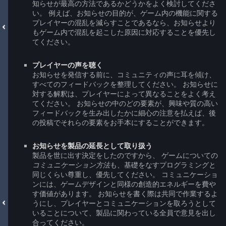
知らせが最高の方法であるかどうかをよく検討してくださ
い。 例えば、お知らせの目的が、ゲーム内の機能に関する
プレイヤーの混乱を減らすことであるなら、お知らせより
もゲーム内で混乱を起こした原因に対応することを優先し
てください。
プレイヤーの声を聴く
お知らせを発信する前に、コミュニティの声に耳を傾け、
すべてのフィードバックを整理してください。 お知らせに
対する解釈は、プレイヤーによって異なることをよく考え
てください。 お知らせの中のどの要素が、興味や質の高い
フィードバックを生み出したかに細心の注意を払えば、後
の投稿でそれらの要素をお手本にすることができます。
お知らせを製品の延長として取り扱う
製品を世に出す決定をしたのですから、 ゲームについての
コミュニケーション方法
も、基礎をなすプログラミングと
同じくらい尊重し、優先してください。 コミュニケーショ
ンには、ゲームデザインと同様の創造的エネルギーを費や
す価値があります。 お知らせを書く際は共同で作業するよ
うにし、プレイヤーとコミュニケーションを取ろうとして
いることについて、製品に関わっている全員で意見を出し
合ってください。