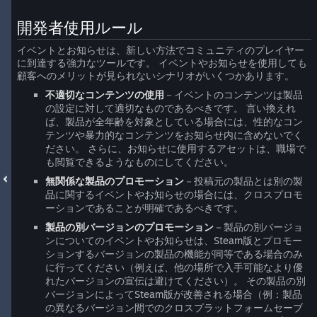
開発者使用ルール
イベントとお知らせは、新しい方法でコミュニティのプレイヤー
に到達する強力なツールです。 イベントやお知らせを使用しても
顧客へのメリットが見られないシナリオがいくつかあります。
不適切なコンテンツの使用
－イベントのコンテンツは製品
の設定に対して適切なものであるべきです。 言い換えれ
ば、製品が全年齢を対象としている場合には、性的なコン
テンツや暴力的なコンテンツをお知らせ内に含めないでく
ださい。 さらに、お知らせに使用するアセットは、職場で
も閲覧できるようなものにしてください。
無関係な製品のプロモーション
－投稿元の製品とは別の製
品に関するイベントやお知らせの場合には、クロスプロモ
ーションであることが明確であるべきです。
製品の別バージョンのプロモーション
－製品の別バージョ
ンについてのイベントやお知らせは、Steam版とプロモー
ションするバージョンの製品の機能が同等である場合のみ
に行ってください（例えば、他の場所で入手可能なより優
れたバージョンの宣伝は避けてください）。 その製品の別
バージョンによってSteam版が改善される場合（例：製品
の異なるバージョン間でのクロスプラットフォームセーブ