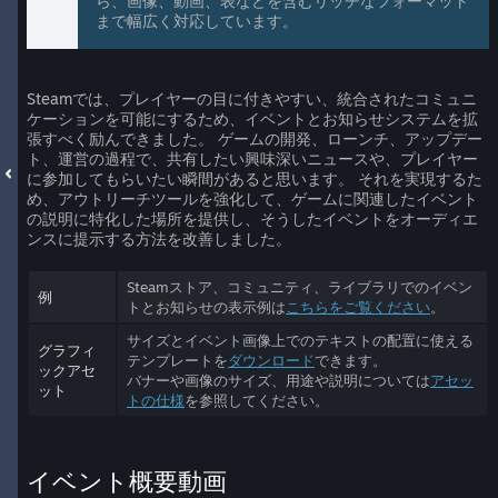
ら、画像、動画、表などを含むリッチなフォーマット
まで幅広く対応しています。
Steamでは、プレイヤーの目に付きやすい、統合されたコミュニ
ケーションを可能にするため、イベントとお知らせシステムを拡
張すべく励んできました。 ゲームの開発、ローンチ、アップデー
ト、運営の過程で、共有したい興味深いニュースや、プレイヤー
に参加してもらいたい瞬間があると思います。 それを実現するた
め、アウトリーチツールを強化して、ゲームに関連したイベント
の説明に特化した場所を提供し、そうしたイベントをオーディエ
ンスに提示する方法を改善しました。
Steamストア、コミュニティ、ライブラリでのイベン
例
トとお知らせの表示例は
こちらをご覧ください
。
サイズとイベント画像上でのテキストの配置に使える
グラフィ
テンプレートを
ダウンロード
できます。
ックアセ
バナーや画像のサイズ、用途や説明については
アセッ
ット
トの仕様
を参照してください。
イベント概要動画