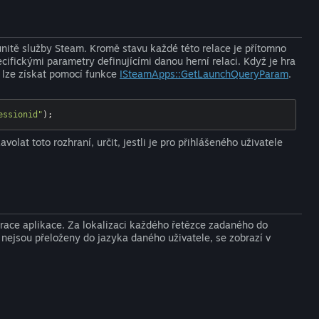
unitě služby Steam. Kromě stavu každé této relace je přítomno
ecifickými parametry definujícími danou herní relaci. Když je hra
 lze získat pomocí funkce
ISteamApps::GetLaunchQueryParam
.
essionid"
);
olat toto rozhraní, určit, jestli je pro přihlášeného uživatele
gurace aplikace. Za lokalizaci každého řetězce zadaného do
 nejsou přeloženy do jazyka daného uživatele, se zobrazí v