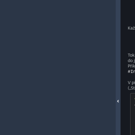
Kaž
Tok
do 
Pří
#I
V p
(„S