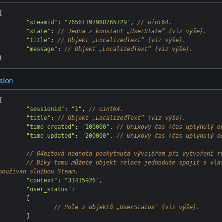
{

"steamid"
: 
"76561197960265729"
, 
// uint64.
"state"
: 
// Jedna z konstant „UserState“ (viz výše).
"title"
: 
// Objekt „LocalizedText“ (viz výše).
"message"
: 
// Objekt „LocalizedText“ (viz výše).
sion
{

"sessionid"
: 
"1"
, 
// uint64.
"title"
: 
// Objekt „LocalizedText“ (viz výše).
"time_created"
: 
"100000"
, 
// Unixový čas (čas uplynulý o
"time_updated"
: 
"200000"
, 
// Unixový čas (čas uplynulý o
// 64bitová hodnota poskytnutá vývojářem při vytvoření r
// Díky tomu můžete objekt relace jednoduše spojit s vla
používán službou Steam.
"context"
: 
"31415926"
,

"user_status"
:

	[

// Pole z objektů „UserStatus" (viz výše).
	]
