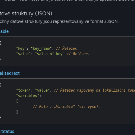
tové struktury (JSON)
chny datové struktury jsou reprezentovány ve formátu JSON.
iable
{

"key"
: 
"key_name"
, 
// Řetězec.
"value"
: 
"value_of_key"
// Řetězec.
alizedText
{

"token"
: 
"value"
, 
// Řetězec mapovaný na lokalizační tok
"variables"
:

	[

// Pole z „Variable“ (viz výše).
	]

rStatus