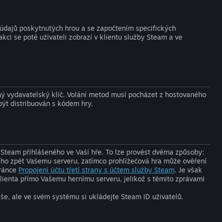
e údajů poskytnutých hrou a se započtením specifických
kci se poté uživateli zobrazí v klientu služby Steam a ve
ný vydavatelský klíč. Volání metod musí pocházet z hostovaného
být distribuován s kódem hry.
y Steam přihlášeného ve Vaší hře. To lze provést dvěma způsoby:
t ho zpět Vašemu serveru, zatímco prohlížečová hra může ověření
tránce
Propojení účtu třetí strany s účtem služby Steam
. Je však
klienta přímo Vašemu hernímu serveru, jelikož s těmito zprávami
ýše, ale ve svém systému si ukládejte Steam ID uživatelů.