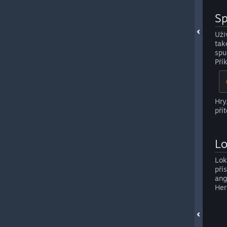
Sp
Uži
tak
spu
Pří
Hry
pří
Lo
Lok
pří
ang
Her