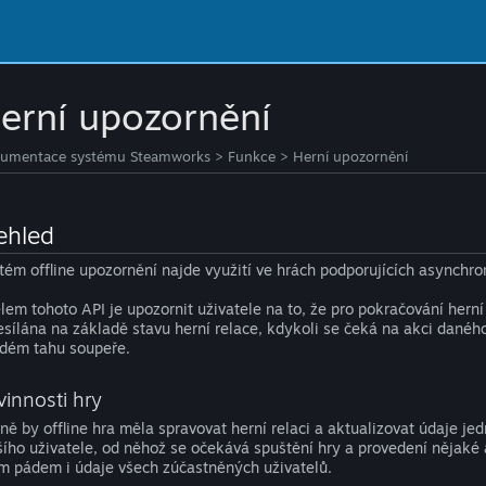
erní upozornění
umentace systému Steamworks
>
Funkce
>
Herní upozornění
ehled
tém offline upozornění najde využití ve hrách podporujících asynchron
lem tohoto API je upozornit uživatele na to, že pro pokračování hern
esílána na základě stavu herní relace, kdykoli se čeká na akci danéh
dém tahu soupeře.
vinnosti hry
ně by offline hra měla spravovat herní relaci a aktualizovat údaje je
šího uživatele, od něhož se očekává spuštění hry a provedení nějaké a
ím pádem i údaje všech zúčastněných uživatelů.