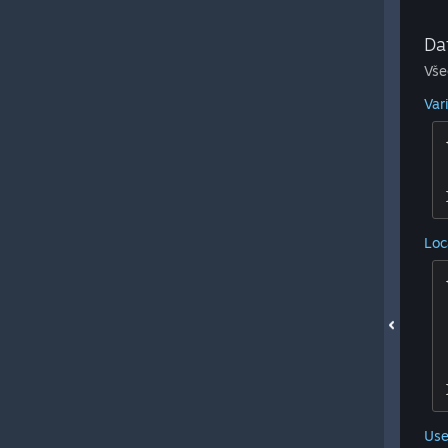
Da
Vše
Var
Loc
Use