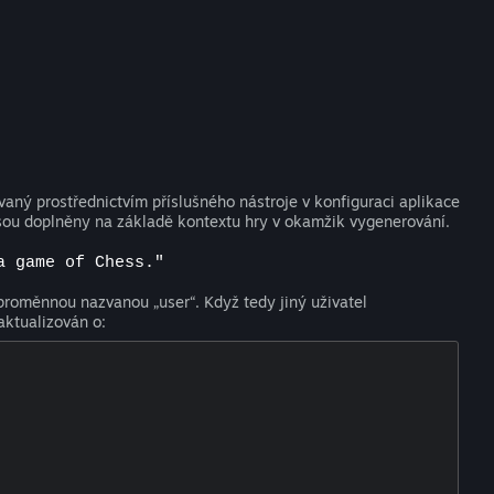
vaný prostřednictvím příslušného nástroje v konfiguraci aplikace
sou doplněny na základě kontextu hry v okamžik vygenerování.
a game of Chess."
 proměnnou nazvanou „user“. Když tedy jiný uživatel
aktualizován o: