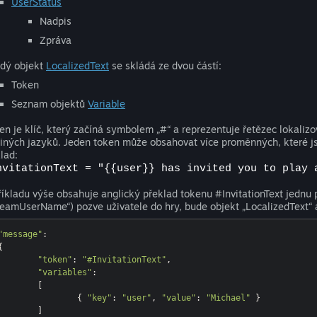
UserStatus
Nadpis
Zpráva
dý objekt
LocalizedText
se skládá ze dvou částí:
Token
Seznam objektů
Variable
en je klíč, který začíná symbolem „#“ a reprezentuje řetězec lokalizo
jiných jazyků. Jeden token může obsahovat více proměnných, které j
klad:
nvitationText = "{{user}} has invited you to play 
říkladu výše obsahuje anglický překlad tokenu #InvitationText jednu
teamUserName“) pozve uživatele do hry, bude objekt „LocalizedText“ 
"message"
:

{

"token"
: 
"#InvitationText"
,

"variables"
:

	[

		{ 
"key"
: 
"user"
, 
"value"
: 
"Michael"
 }

	]
