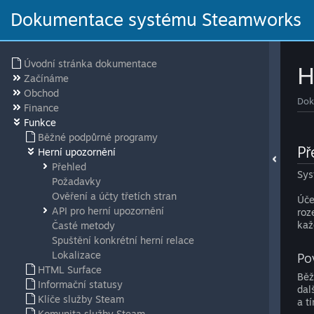
Dokumentace systému Steamworks
Úvodní stránka dokumentace
H
Začínáme
Obchod
Dok
Finance
Funkce
Běžné podpůrné programy
Př
Herní upozornění
Přehled
Sys
Požadavky
Ověření a účty třetích stran
Úče
API pro herní upozornění
roz
kaž
Časté metody
Spuštění konkrétní herní relace
Lokalizace
Po
HTML Surface
Běž
Informační statusy
dal
Klíče služby Steam
a t
Komunita služby Steam