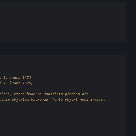
d 1. ledna 1970).
d 1. ledna 1970).
elace, která bude se spuštěním předána hře.
stním objektem backendu. Tento objekt není interně 