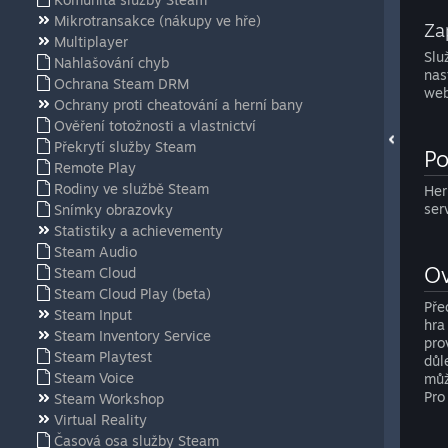
Mikrotransakce (nákupy ve hře)
Za
Multiplayer
Slu
Nahlašování chyb
nas
Ochrana Steam DRM
web
Ochrany proti cheatování a herní bany
Ověření totožnosti a vlastnictví
Překrytí služby Steam
Po
Remote Play
Rodiny ve službě Steam
Her
ser
Snímky obrazovky
Statistiky a achievementy
Steam Audio
Ov
Steam Cloud
Steam Cloud Play (beta)
Pře
Steam Input
hra
Steam Inventory Service
pro
Steam Playtest
důl
Steam Voice
můž
Pro
Steam Workshop
Virtual Reality
Časová osa služby Steam