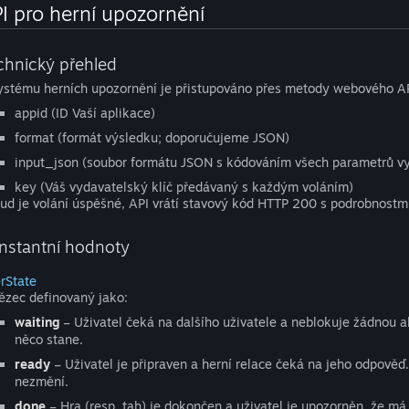
I pro herní upozornění
chnický přehled
ystému herních upozornění je přistupováno přes metody webového API
appid (ID Vaší aplikace)
format (formát výsledku; doporučujeme JSON)
input_json (soubor formátu JSON s kódováním všech parametrů 
key (Váš vydavatelský klíč předávaný s každým voláním)
ud je volání úspěšné, API vrátí stavový kód HTTP 200 s podrobnostmi 
nstantní hodnoty
rState
ězec definovaný jako:
waiting
– Uživatel čeká na dalšího uživatele a neblokuje žádnou ak
něco stane.
ready
– Uživatel je připraven a herní relace čeká na jeho odpověď
nezmění.
done
– Hra (resp. tah) je dokončen a uživatel je upozorněn, že má