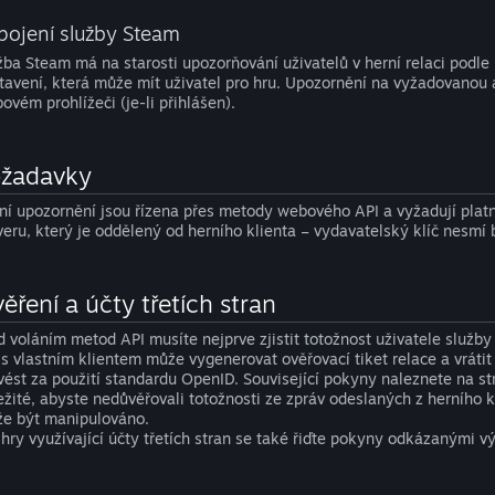
pojení služby Steam
žba Steam má na starosti upozorňování uživatelů v herní relaci podl
tavení, která může mít uživatel pro hru. Upozornění na vyžadovanou a
ovém prohlížeči (je-li přihlášen).
žadavky
ní upozornění jsou řízena přes metody webového API a vyžadují plat
veru, který je oddělený od herního klienta – vydavatelský klíč nesmí 
ěření a účty třetích stran
d voláním metod API musíte nejprve zjistit totožnost uživatele služb
 s vlastním klientem může vygenerovat ověřovací tiket relace a vráti
vést za použití standardu OpenID. Související pokyny naleznete na s
ežité, abyste nedůvěřovali totožnosti ze zpráv odeslaných z herního 
e být manipulováno.
 hry využívající účty třetích stran se také řiďte pokyny odkázanými v