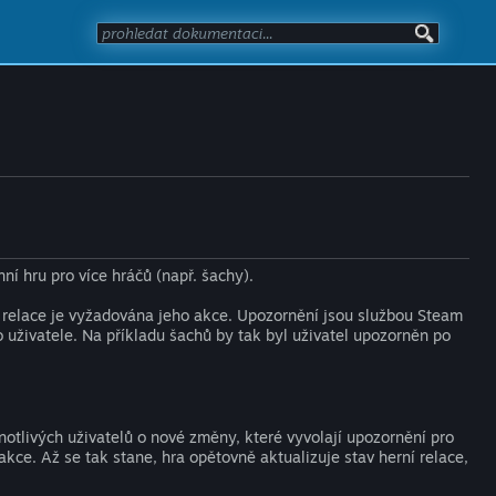
ní hru pro více hráčů (např. šachy).
í relace je vyžadována jeho akce. Upozornění jsou službou Steam
o uživatele. Na příkladu šachů by tak byl uživatel upozorněn po
dnotlivých uživatelů o nové změny, které vyvolají upozornění pro
kce. Až se tak stane, hra opětovně aktualizuje stav herní relace,