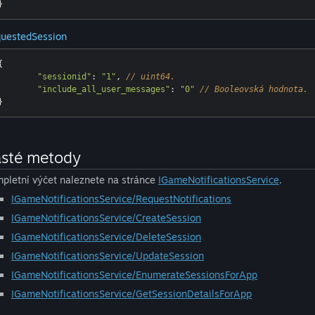
uestedSession
{

"sessionid"
: 
"1"
, 
// uint64.
"include_all_user_messages"
: 
"0"
// Booleovská hodnota.
sté metody
pletní výčet naleznete na stránce
IGameNotificationsService
.
IGameNotificationsService/RequestNotifications
IGameNotificationsService/CreateSession
IGameNotificationsService/DeleteSession
IGameNotificationsService/UpdateSession
IGameNotificationsService/EnumerateSessionsForApp
IGameNotificationsService/GetSessionDetailsForApp