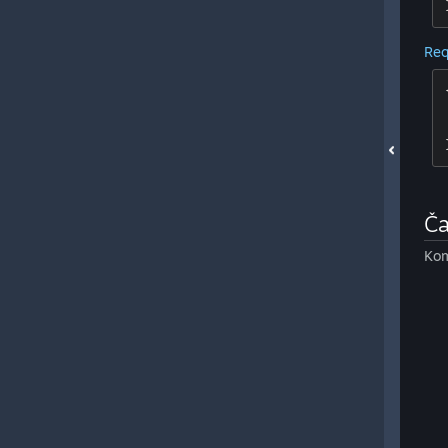
Req
Ča
Kom