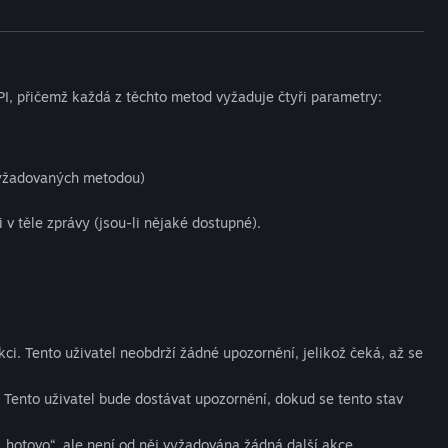
, přičemž každá z těchto metod vyžaduje čtyři parametry:
vyžadovaných metodou)
v těle zprávy (jsou-li nějaké dostupné).
ci. Tento uživatel neobdrží žádné upozornění, jelikož čeká, až se
. Tento uživatel bude dostávat upozornění, dokud se tento stav
 „hotovo“, ale není od něj vyžadována žádná další akce.