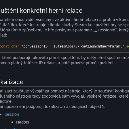
uštění konkrétní herní relace
vatelé mohou vidět všechny své aktivní herní relace na profilu v kom
é tlačítko, které instruuje klienta služby Steam ke spuštění hry se sp
štěna tímto způsobem, je hře poskytnut parametr „_sessionid“, který
klad:
const
char
 *pchSessionID = ISteamApps()->GetLaunchQueryParam(
"_s
, které podporují takovéto přímé spouštění, by měly před spuštěním zav
tomen platný řetězec ID relace, a poté provést přímé spuštění.
kalizace
alizaci zajišťuje vývojář za pomoci nástroje, který je součástí konfi
slušného nástroje tedy zodpovídá sám vývojář. Veškeré řetězce, které
ličtině.
ní upozornění podporují lokalizaci následujících objektů:
Session
Nadpis