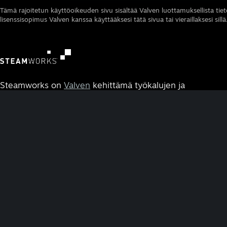
Tämä rajoitetun käyttöoikeuden sivu sisältää Valven luottamuksellista tietoa
lisenssisopimus Valven kanssa käyttääksesi tätä sivua tai vieraillaksesi sillä
Steamworks on
Valven
kehittämä työkalujen ja
palveluiden joukko, jonka avulla määrität, hallinnoit
ja käytät peliäsi
Steamissä
.
DOKUMENTAATIO
RESURSSIT
Etusivu
Steam VR
Aloittaminen
Steam PC Café -ohjelma
Näkyvyys kaupassa
Steamworks-keskustelut
Toiminnot
Steamworks-tutoriaalit
|
Rahoitus