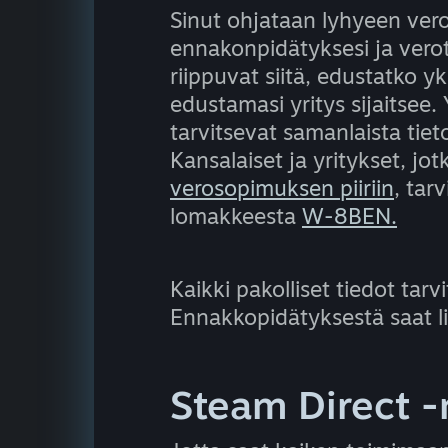
Sinut ohjataan lyhyeen ver
ennakonpidätyksesi ja verot
riippuvat siitä, edustatko yk
edustamasi yritys sijaitsee. 
tarvitsevat samanlaista tiet
Kansalaiset ja yritykset, jo
verosopimuksen piiriin
, tar
lomakkeesta
W-8BEN.
Kaikki pakolliset tiedot tar
Ennakkopidätyksestä saat l
Steam Direct 