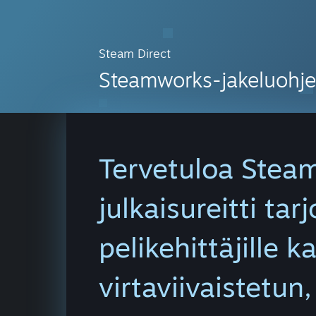
Steam Direct
Steamworks-jakeluohje
Tervetuloa Steam
julkaisureitti tar
pelikehittäjille 
virtaviivaistetun