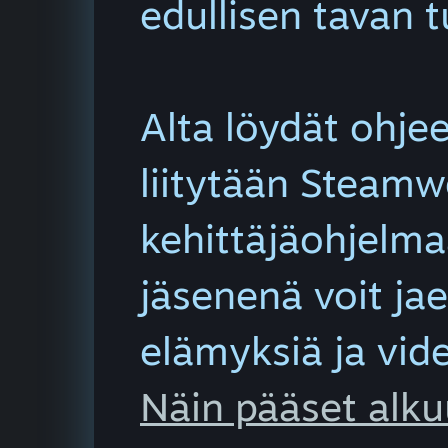
edullisen tavan 
Alta löydät ohjee
liitytään Steamw
kehittäjäohjelm
jäsenenä voit jae
elämyksiä ja vid
Näin pääset alk