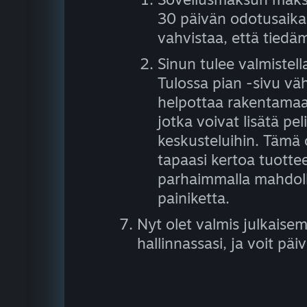
30 päivän odotusaika. 
vahvistaa, että tiedä
Sinun tulee valmistell
Tulossa pian -sivu vä
helpottaa rakentamaan
jotka voivat lisätä peli
keskusteluihin. Tämä 
tapaasi kertoa tuottees
parhaimmalla mahdollis
painiketta.
Nyt olet valmis julkaise
hallinnassasi, ja voit päiv