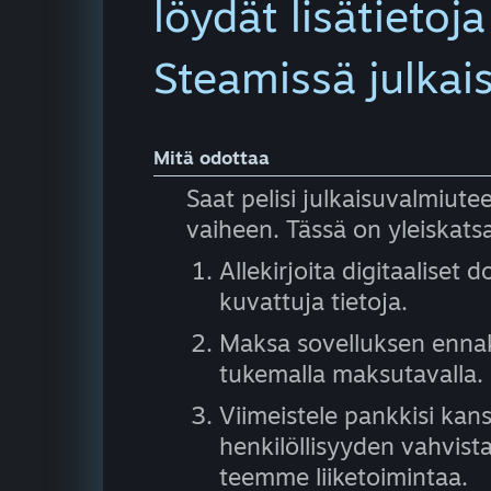
löydät lisätietoja
Steamissä julkai
Mitä odottaa
Saat pelisi julkaisuvalmiu
vaiheen. Tässä on yleiskats
Allekirjoita digitaaliset 
kuvattuja tietoja.
Maksa sovelluksen enna
tukemalla maksutavalla.
Viimeistele pankkisi kans
henkilöllisyyden vahvis
teemme liiketoimintaa.