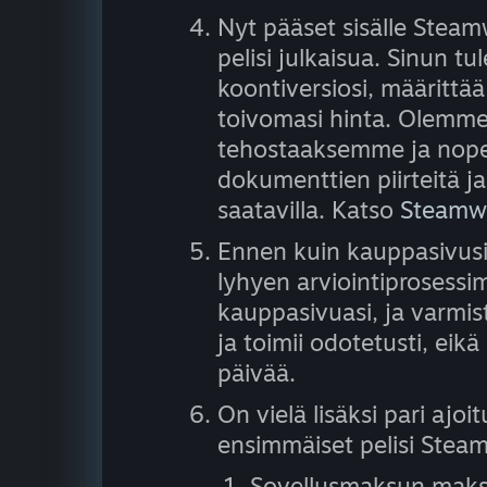
Nyt pääset sisälle Steam
pelisi julkaisua. Sinun t
koontiversiosi, määrittä
toivomasi hinta. Olemme 
tehostaaksemme ja nope
dokumenttien piirteitä ja 
saatavilla. Katso
Steamwo
Ennen kuin kauppasivusi t
lyhyen arviointiprosess
kauppasivuasi, ja varmis
ja toimii odotetusti, eik
päivää.
On vielä lisäksi pari ajo
ensimmäiset pelisi Steam
Sovellusmaksun maksam