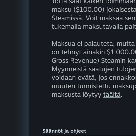
Jotta saat kaiken toimimaa
maksu ($100.00) jokaisesta 
Steamissä. Voit maksaa sen 
tukemalla maksutavalla pai
Maksua ei palauteta, mutta 
on tehnyt ainakin $1,000.0
Gross Revenue) Steamin kaupa
Myynneistä saatujen tulojen
voidaan evätä, jos ennakkom
muuten tunnistettu maksupet
maksusta löytyy
täältä
.
Säännöt ja ohjeet