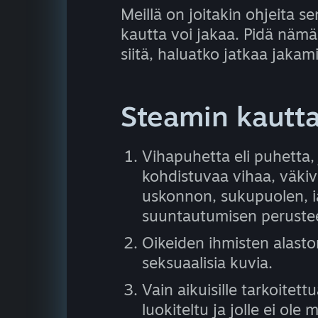
Meillä on joitakin ohjeita s
kautta voi jakaa. Pidä nämä
siitä, haluatko jatkaa jakam
Steamin kautta 
Vihapuhetta eli puhetta,
kohdistuvaa vihaa, väkiva
uskonnon, sukupuolen, i
suuntautumisen perustee
Oikeiden ihmisten alast
seksuaalisia kuvia.
Vain aikuisille tarkoitett
luokiteltu ja jolle ei ole 