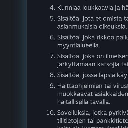
Kunniaa loukkaavia ja hä
Sisältöä, jota et omista ta
asianmukaisia oikeuksia.
Sisältöä, joka rikkoo paik
myyntialueella.
Sisältöä, joka on ilmeise
järkyttämään katsojia ta
Sisältöä, jossa lapsia kä
Haittaohjelmien tai virust
muokkaavat asiakkaiden 
haitallisella tavalla.
Sovelluksia, jotka pyrkiv
tilitietojen tai pankkitie