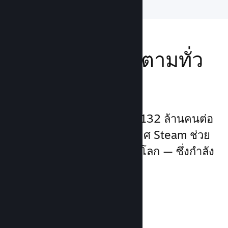
เข้าถึงกลุ่มผู้ติดตามทั่ว
โลก
ด้วยผู้ใช้ในปัจจุบันมากกว่า 132 ล้านคนต่อ
เดือน จากทั่วทั้ง 250 ประเทศ Steam ช่วย
ให้คุณเข้าถึงชุมชนผู้เล่นทั่วโลก — ซึ่งกำลัง
เติบโตขึ้นตลอดเวลา