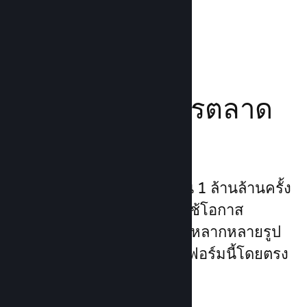
ความยืดหยุ่นที่มากขึ้น
อ่านเอกสาร →
เพิ่มพลังด้านการตลาด
ของคุณ
ใช้ประโยชน์จากอิมเพรสชัน 1 ล้านล้านครั้ง
ต่อวันของ Steam โดยการใช้โอกาส
ทางการตลาดแบบเฉพาะตัวหลากหลายรูป
แบบที่สร้างมาสำหรับแพลตฟอร์มนี้โดยตรง