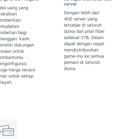
server
ata uang yang
Dengan lebih dari
lokalkan
400 server yang
emberikan
tersebar di seluruh
emudahan
dunia dan pilar fiber
embelian bagi
sebesar 1TB, Steam
elanggan. Kami
dapat dengan cepat
emiliki dukungan
mendistribusikan
awaan untuk
game-mu ke semua
embantumu
pemain di seluruh
engonfigurasi
dunia.
arga-harga secara
nar untuk setiap
layah.