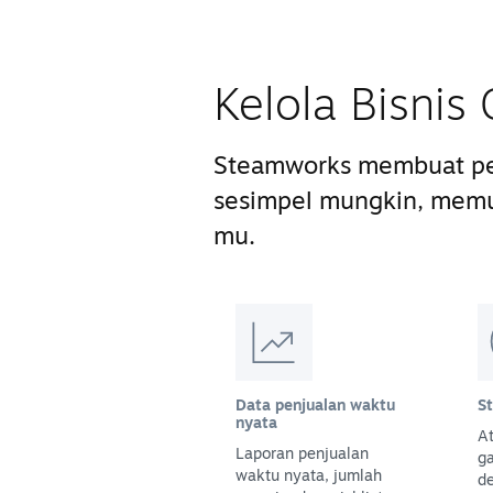
Kelola Bisni
Steamworks membuat pe
sesimpel mungkin, mem
mu.
Data penjualan waktu
S
nyata
At
Laporan penjualan
g
waktu nyata, jumlah
d