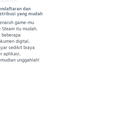
endaftaran dan
istribusi yang mudah
enaruh game-mu
e Steam itu mudah.
i beberapa
kumen digital,
yar sedikit biaya
r aplikasi,
emudian unggahlah!