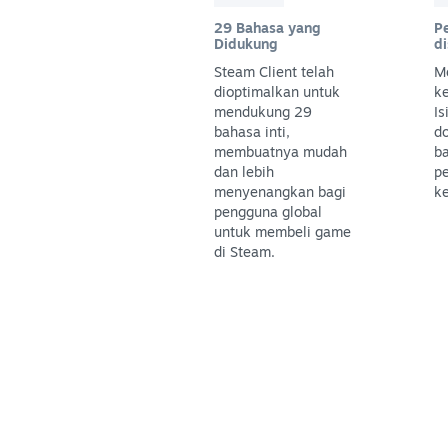
29 Bahasa yang
P
Didukung
d
Steam Client telah
M
dioptimalkan untuk
k
mendukung 29
Is
bahasa inti,
do
membuatnya mudah
ba
dan lebih
pe
menyenangkan bagi
k
pengguna global
untuk membeli game
di Steam.