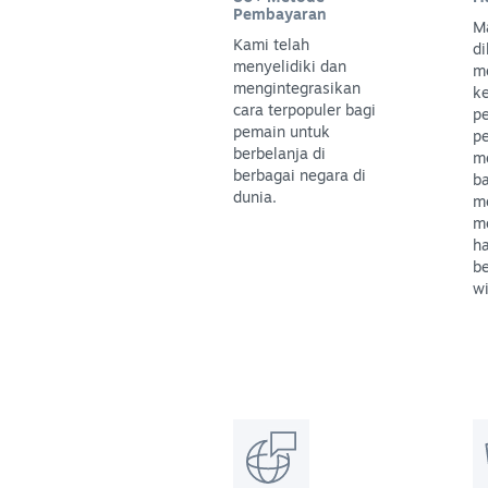
Pembayaran
M
Kami telah
di
menyelidiki dan
m
mengintegrasikan
k
cara terpopuler bagi
p
pemain untuk
p
berbelanja di
m
berbagai negara di
b
dunia.
m
m
h
be
wi