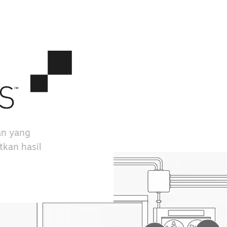
an yang
kan hasil