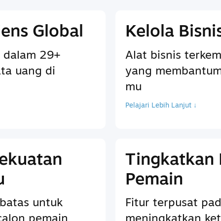
ens Global
Kelola Bisn
 dalam 29+
Alat bisnis terkem
ta uang di
yang membantum
mu
Pelajari Lebih Lanjut ↓
Kekuatan
Tingkatkan
u
Pemain
batas untuk
Fitur terpusat p
calon pemain
meningkatkan ket