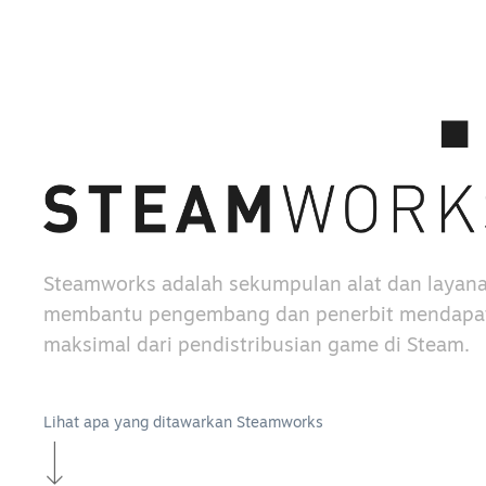
Steamworks adalah sekumpulan alat dan layan
membantu pengembang dan penerbit mendapat
maksimal dari pendistribusian game di Steam.
Lihat apa yang ditawarkan Steamworks