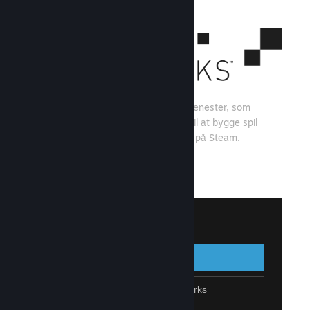
Steamworks er et sæt værktøjer og tjenester, som
spiludviklere og -udgivere kan bruge til at bygge spil
og få mest muligt ud af at distribuere på Steam.
Se, hvad Steamworks kan tilbyde
↓
Log på Steamworks
Log på
Gå tilbage
Tilmeld dig Steamworks
Opret Steam-konto