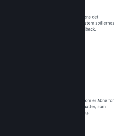
Tidlig adgang på Steam
Lad dit fællesskab opleve dit spil, mens det
stadigvæk er under udvikling – og afstem spillernes
forventninger med direkte spillerfeedback.
Læs dokumentation →
Rabatter og udsalg
Deltag i almindelige Steam-udsalg, som er åbne for
alle udviklere, eller kør dine egne rabatter, som
opfylder dine behov for markedsføring.
Læs dokumentation →