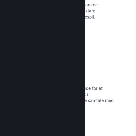
oplevelsen for andre – for eksempel kan de
fremhæve interessante øjeblikke, forklare
komplekse økonomier eller løse puslespil.
Læs dokumentation →
Direkte streaminger
Stream dit spil direkte på din butiksside for at
promovere begivenheder, give indblik i
spiludviklingen eller bare for at skabe samtale med
dit fællesskab.
Læs dokumentation →