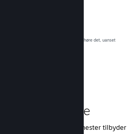
Spilsoundtracks
Sælg dit spilsoundtrack, så fans kan høre det, uanset
hvor de er.
Læs dokumentation →
En bedre
spilleroplevelse
Steams unikke sæt af tjenester tilbyder