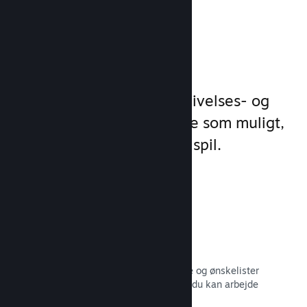
Administrer
spilforretning
Steamworks gør dine udgivelses- og
styringsprocesser så enkle som muligt,
så du kan fokusere på dit spil.
Salgsdata i realtid
Salgsrapporter i realtid, antal spillere og ønskelister
– alt sammen opdelt efter region, så du kan arbejde
smartere.