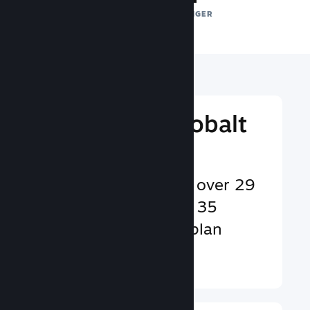
DAGLIGE EKSPONERINGER
Nå ud til et globalt
publikum
Betjener brugere på over 29
sprog og i mere end 35
valutaer på verdensplan
Læs mere ↓