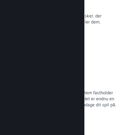
Anmeldelser
Spil på Steam anmeldes af de mennesker, der
betyder mest: de mennesker, der spiller dem.
Læs dokumentation →
Chat med venner
Vennelister og et nydesignet chatsystem fastholder
spillernes engagement i Steam – og det er endnu en
måde, som potentielle kunder kan opdage dit spil på.
Læs dokumentation →