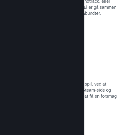
Bundt dit spil med dets DLC eller soundtrack, eller
opret et bundt med hele dit katalog. Eller gå sammen
med andre udviklere om at lave temabundter.
Læs dokumentation →
Fremhævede broadcasts
Engager dig med dem, der støtter dit spil, ved at
fremhæve streamere direkte på din Steam-side og
give potentielle købere mulighed for at få en forsmag
på dit gameplay og fællesskab.
Læs dokumentation →