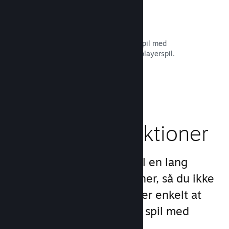
Remote Play Together
Forvandl automatisk dit multiplayerspil med
delt/opdelt skærm til et online multiplayerspil.
Læs dokumentation →
Gameplay-funktioner
Vi har skabt grundlaget til en lang
række gameplay-funktioner, så du ikke
behøver at gøre det. Det er enkelt at
tilføje funktionerne til dit spil med
Steamworks-API'en.