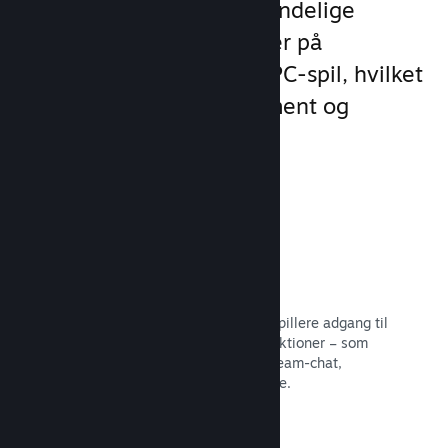
meget mere end det almindelige
produktudvalg, man finder på
udgivelsesplatforme for PC-spil, hvilket
øger kundernes engagement og
tilfredshed.
Steam-overlay
En spilgrænseflade, som giver dine spillere adgang til
en række forskellige fællesskabsfunktioner – som
eksempelvis brugerskabte guider, Steam-chat,
præstationsfremskridt og meget mere.
Læs dokumentation →