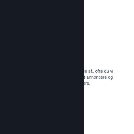
butiksside.
Læs dokumentation →
Opdater når som helst
Udgiv opdateringer, når du vil – og lige så, ofte du vil
– med værktøjer, som gør det nemt at annoncere og
distribuere opdateringer til dine spillere.
Læs dokumentation →