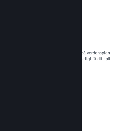
Distributionsnetværk og -servere
Med over 400 distribuerede servere på verdensplan
og 1 TB fiber-backbone kan Steam hurtigt få dit spil
ud til spillere i hele verden.
Læs dokumentation →
29 understøttede sprog