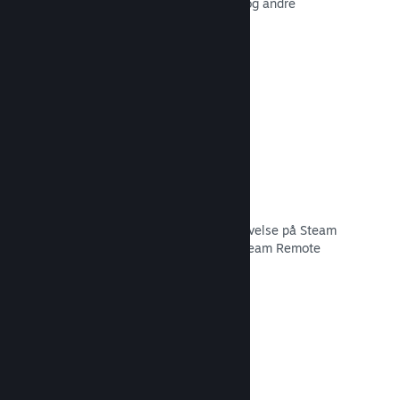
Klistermærker, avatarer, baggrunde og andre
genstande inspireret af dit spil.
Læs dokumentation →
Remote Play
Udvid automatisk brugernes spiloplevelse på Steam
til mobiler, tablets eller TV'er med Steam Remote
Play.
Læs dokumentation →