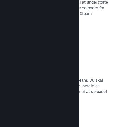
Steam-klienten er blevet optimeret til at understøtte
29 kernesprog, som gør det nemmere og bedre for
brugere i hele verden at købe spil på Steam.
Læs dokumentation →
Nem tilmelding og distribution
Det er nemt at indsende dit spil til Steam. Du skal
bare udfylde lidt digitalt papirarbejde, betale et
mindre gebyr pr. app, og så er du klar til at uploade!
Læs dokumentation →