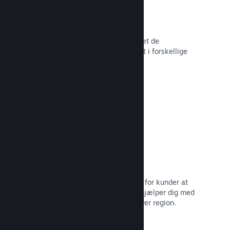
Over 80 betalingsmetoder
Vi har undersøgt og sømløst integreret de
betalingsmetoder, der anvendes mest i forskellige
lande verden over.
Læs dokumentation →
Priser i over 35 valutaer
Lokaliserede valutaer gør det lettere for kunder at
købe. Vi har indbygget support, der hjælper dig med
at konfigurere priserne korrekt for hver region.
Læs dokumentation →