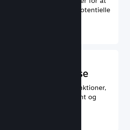
Uendelige muligheder for at
blive bemærket af potentielle
spillere
Læs mere ↓
En bedre
spilleroplevelse
Spillercentrerede funktioner,
der øger engagement og
tilfredshed
Læs mere ↓