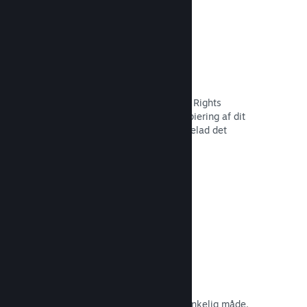
Indstillinger for piratkopiering/DMR
Brug Steams DRM-værktøjer (Digital Rights
Management) til at reducere piratkopiering af dit
spil, implementer dine egne, eller udelad det
fuldstændigt. Valget er dit.
Læs dokumentation →
Steam-nøgler
Få dit spil ud til kunder på enhver tænkelig måde.