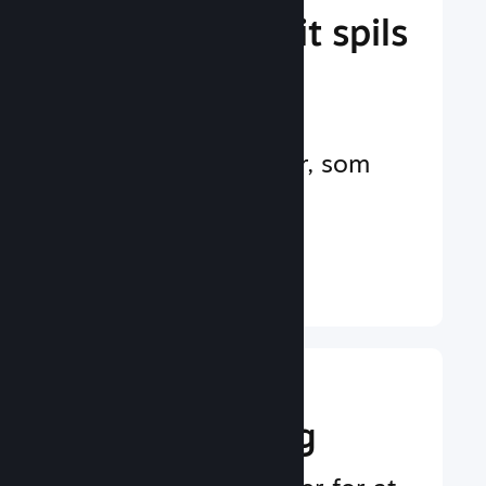
Administrer dit spils
forretning
Branchens førende
forretningsværktøjer, som
hjælper dig med at
administrere dit spil
Læs mere ↓
Boost din
markedsføring