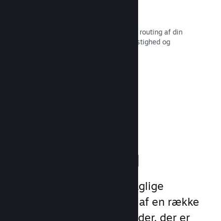
Hurtigt netværk
Brug Valves netværksinfrastruktur til routing af din
netværkstrafik for øget stabilitet, hastighed og
robusthed.
Læs dokumentation →
Boost din
markedsføring
Udnyt Steams 1 billion daglige
eksponeringer ved hjælp af en række
unikke marketingmuligheder, der er