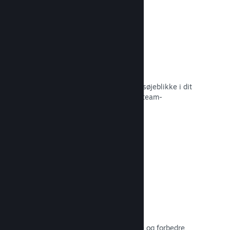
Øjeblikkelige skærmbilleder
Spillere kan nemt dele deres yndlingsøjeblikke i dit
spil med deres venner og det store Steam-
fællesskab.
Læs dokumentation →
Brugerskabte guider
Fans kan udgive guider for at uddybe og forbedre