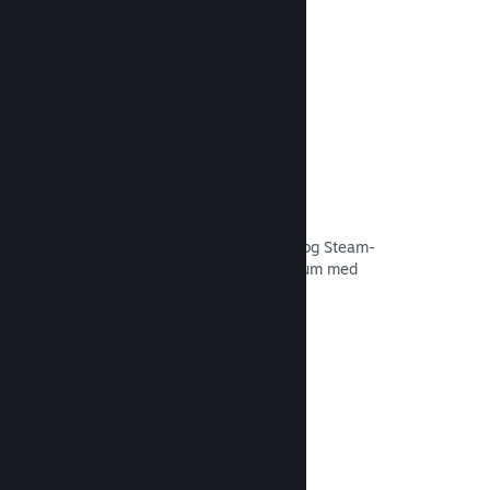
Læs dokumentation →
Curator Connect
Få dit spil foran de rette influencere og Steam-
kuratorer til det størst mulige publikum med
potentielle kunder.
Læs dokumentation →