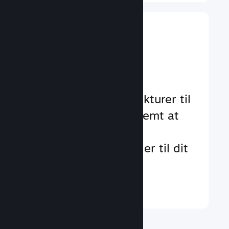
Implementer
gameplay-
funktioner
Gennemtestede strukturer til
at hjælpe dig med nemt at
tilføje standard- og
avancerede funktioner til dit
spil
Læs mere ↓