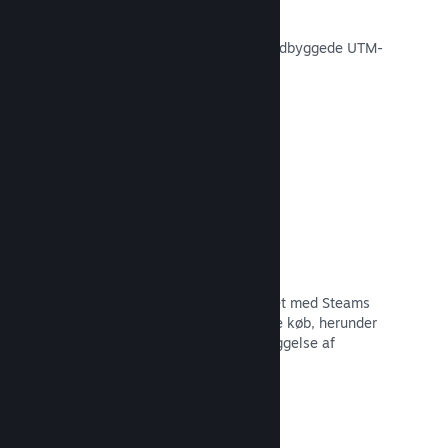
Spor, hvor effektive dine egne
markedsføringskampagner er med indbyggede UTM-
analyser.
Læs dokumentation →
Forebyggelse af svindel
Du og dine spillere er bedre beskyttet med Steams
automatiske håndtering af svigagtige køb, herunder
tilbagekaldelse af indhold og forebyggelse af
fremtidig misbrug.
Læs dokumentation →