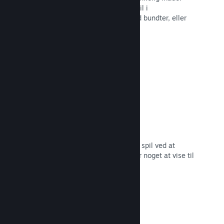
Brug Steam-nøgler til at sælge dit spil i
detailhandelen, kør rabatter og tilbyd bundter, eller
kør betaer.
Læs dokumentation →
"Kommer snart"-sider
Opbyg begejstring for dit kommende spil ved at
udgive din butiksside, så snart du har noget at vise til
dine potentielle kunder.
Læs dokumentation →