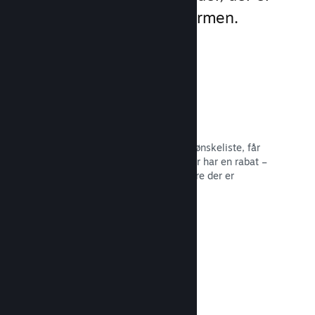
indbygget direkte i platformen.
Ønskelister
Spillere, der sætter dit spil på deres ønskeliste, får
besked, når spillet bliver udgivet eller har en rabat –
og du får data om, hvor mange spillere der er
interesserede.
Læs dokumentation →