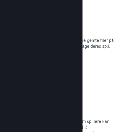
Filer gemt i Steam Cloud
Steam Cloud kan automatisk opbevare gemte filer på
vores servere, så spillere kan genoptage deres spil,
ligegyldigt hvor de er.
Læs dokumentation →
Profiltilpasning
Tilføj genstande til pointbutikken, som spillere kan
bruge til at tilpasse deres Steam-profil: