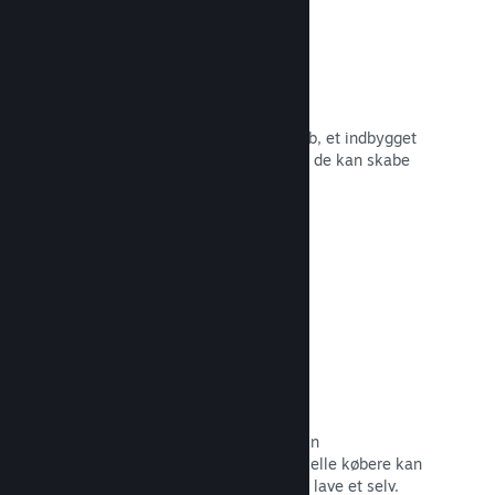
Fællesskabshub
Fans kan samles i din fællesskabshub, et indbygget
sted til diskussioner og nyheder – og de kan skabe
indhold, der gør dit spil endnu bedre.
Læs dokumentation →
Forummer
Der oprettes automatisk et forum i din
fællesskabshub, hvor fans og potentielle købere kan
diskutere dit spil. Du behøver ikke at lave et selv.