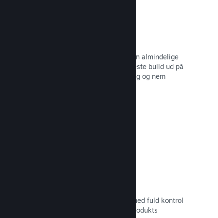
Automatiserede build-processer
Gør Steam til en automatisk del af din almindelige
build-proces, så du kan rulle dit seneste build ud på
Steam-serverne til intern betatestning og nem
udgivelse til offentligheden.
Læs dokumentation →
Tilpasset butikssideindhold
Sæt dit spil i det bedste mulige lys med fuld kontrol
over indholdet og billederne på dit produkts