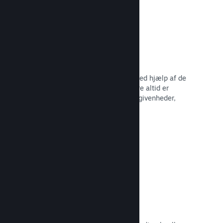
Begivenheder og meddelelser
Hold kontakten med dit fællesskab ved hjælp af de
indbyggede værktøjer, så dine spillere altid er
opdaterede omkring dine seneste begivenheder,
aktiviteter og funktioner.
Læs dokumentation →
Spilbundter