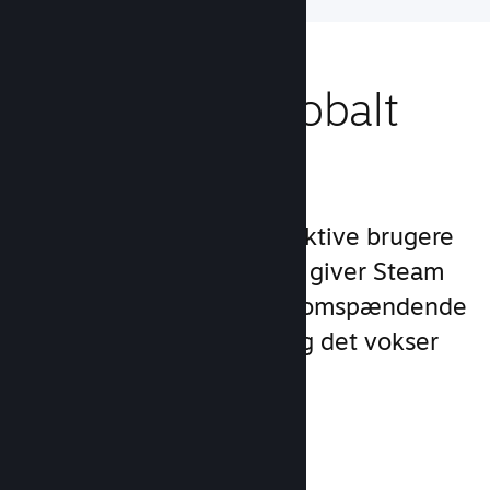
Nå ud til et globalt
publikum
Med over 132 millioner aktive brugere
om måneden i 250 lande giver Steam
dig adgang til et verdensomspændende
fællesskab af spillere – og det vokser
hele tiden.