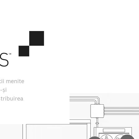
ii menite
-și
stribuirea