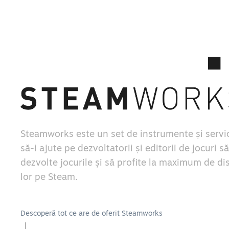
Steamworks este un set de instrumente și servic
să-i ajute pe dezvoltatorii și editorii de jocuri să
dezvolte jocurile și să profite la maximum de di
lor pe Steam.
Descoperă tot ce are de oferit Steamworks