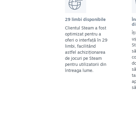
29 limbi disponibile
În
di
Clientul Steam a fost
Îț
optimizat pentru a
uș
oferi o interfață în 29
St
limbi, facilitând
să
astfel achiziționarea
co
de jocuri pe Steam
do
pentru utilizatorii din
să
întreaga lume.
ta
ap
să