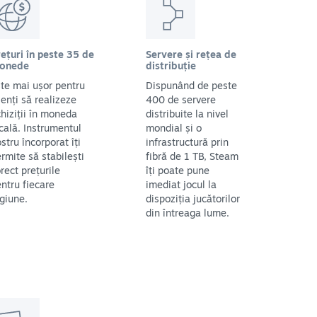
ețuri în peste 35 de
Servere și rețea de
onede
distribuție
te mai ușor pentru
Dispunând de peste
ienți să realizeze
400 de servere
hiziții în moneda
distribuite la nivel
cală. Instrumentul
mondial și o
stru încorporat îți
infrastructură prin
rmite să stabilești
fibră de 1 TB, Steam
rect prețurile
îți poate pune
ntru fiecare
imediat jocul la
giune.
dispoziția jucătorilor
din întreaga lume.