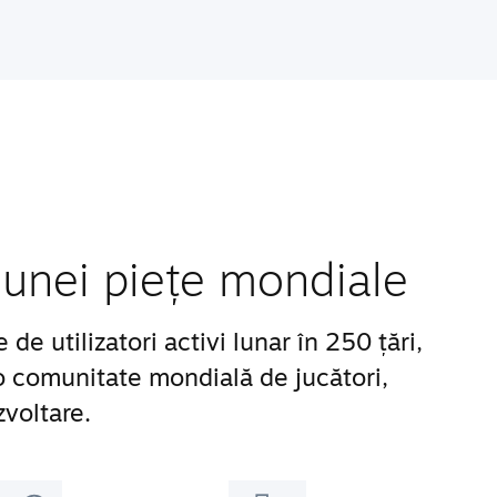
unei piețe mondiale
e utilizatori activi lunar în 250 țări,
 o comunitate mondială de jucători,
zvoltare.