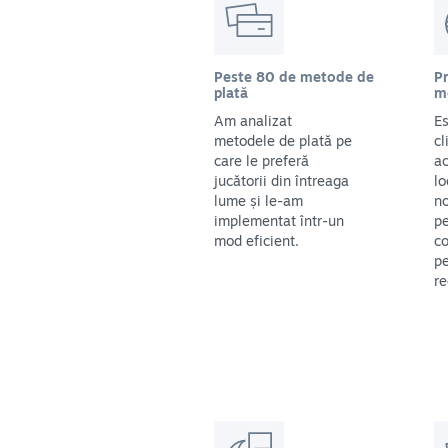
Peste 80 de metode de
Pr
plată
m
Am analizat
Es
metodele de plată pe
cl
care le preferă
ac
jucătorii din întreaga
lo
lume și le-am
no
implementat într-un
pe
mod eficient.
co
pe
re