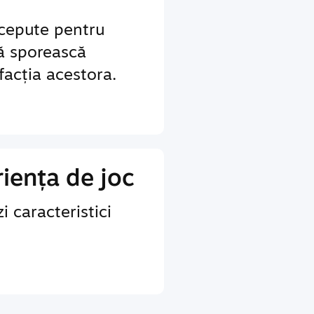
ncepute pentru
să sporească
sfacția acestora.
iența de joc
i caracteristici