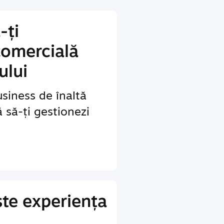
-ți
comercială
ului
siness de înaltă
ă să-ți gestionezi
te experiența