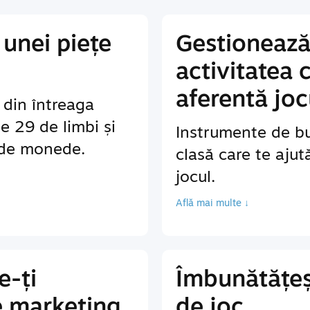
unei piețe
Gestionează
activitatea 
aferentă joc
r din întreaga
te 29 de limbi și
Instrumente de bu
 de monede.
clasă care te ajut
jocul.
Află mai multe ↓
e-ți
Îmbunătățeș
e marketing
de joc