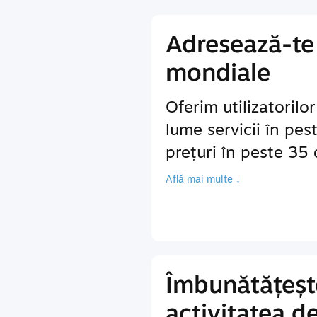
Adresează-te 
mondiale
Oferim utilizatorilo
lume servicii în pes
prețuri în peste 35
Află mai multe ↓
Îmbunătățeșt
activitatea d