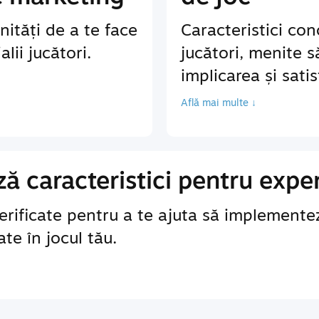
ități de a te face
Caracteristici co
lii jucători.
jucători, menite 
implicarea și sati
Află mai multe ↓
 caracteristici pentru exper
erificate pentru a te ajuta să implementez
te în jocul tău.