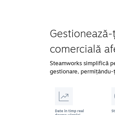
Gestionează-ți
comercială af
Steamworks simplifică pe
gestionare, permițându-ți
Date în timp real
S
despre vânzări