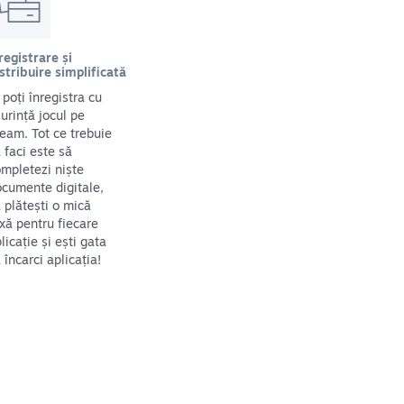
registrare și
stribuire simplificată
i poți înregistra cu
urință jocul pe
eam. Tot ce trebuie
 faci este să
mpletezi niște
cumente digitale,
 plătești o mică
xă pentru fiecare
licație și ești gata
 încarci aplicația!