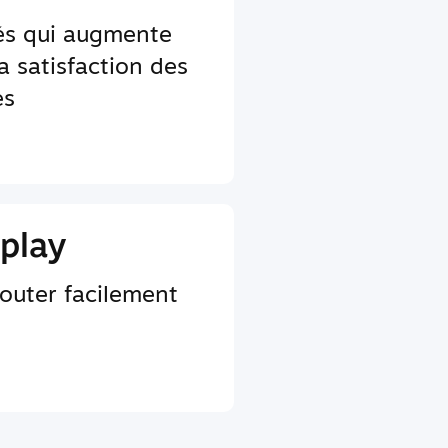
tés qui augmente
a satisfaction des
es
play
jouter facilement