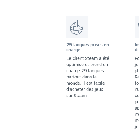
29 langues prises en
In
charge
di
Le client Steam a été
Po
optimisé et prend en
je
charge 29 langues :
pl
partout dans le
Re
monde, il est facile
fo
d'acheter des jeux
n
sur Steam.
de
p
ap
n'
me
je