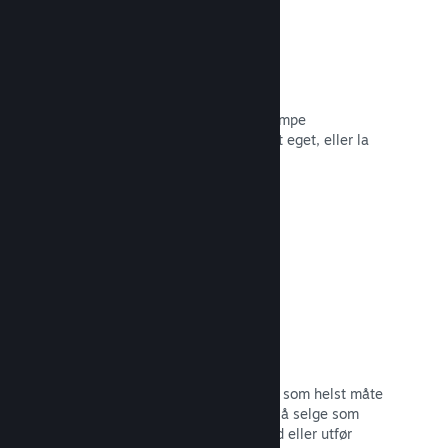
Piratkopiering/DRA-alternativer
Bruk Steams DRA-verktøy (digital
rettighetsadministrasjon) for å bekjempe
piratkopiering av spillet ditt, bruk ditt eget, eller la
spillet være foruten. Valget er ditt.
Les dokumentasjon →
Steam-nøkler
Få spillet ditt ut til kunder på hvilken som helst måte
du ser for deg. Bruk Steam-nøkler til å selge som
detaljvare, kjør rabatter og bunttilbud eller utfør