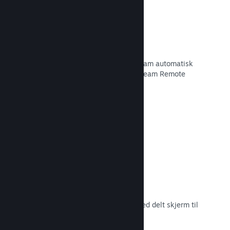
Remote Play
Utvid spilleres spillopplevelse på Steam automatisk
til mobil, nettbrett eller TV-er med Steam Remote
Play.
Les dokumentasjon →
Remote Play Together
Gjør automatisk om flerspillerspill med delt skjerm til
flerspiller på nett.