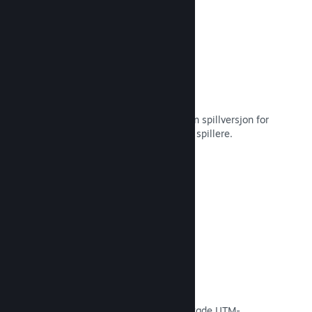
Steam Playtest
Hold enkelt styr på tilgang til en egen spillversjon for
tidlig testing og tilbakemeldinger fra spillere.
Les dokumentasjon →
Konverteringssporing
Spor effektiviteten av egne
markedsføringskampanjer via innebygde UTM-