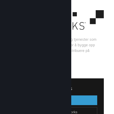
Steamworks er et sett med verktøy og tjenester som
spillutviklere og -utgivere kan bruke for å bygge opp
spillet sitt og få mest mulig ut av å distribuere på
Steam.
Se hva Steamworks har å tilby
↓
Logg inn på Steamworks
Logg inn
Gå tilbake
Bli en del av Steamworks