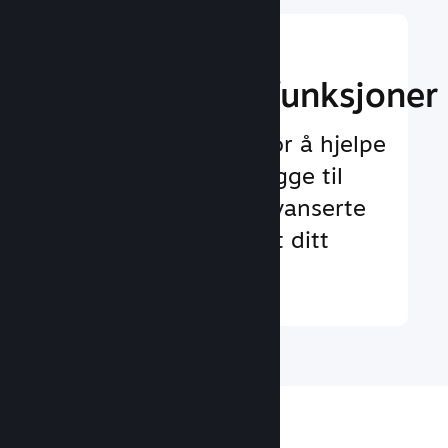
Implementer
spilloppleggsfunksjoner
Testet rammeverk for å hjelpe
deg med å enkelt legge til
både standard og avanserte
funksjoner for spillet ditt
Finn ut mer ↓