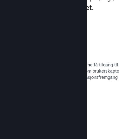
engasjement og tilfredshet.
Steam-overlegg
Et grensesnitt i spillet, som lar spillerne få tilgang til
en rekke samfunnsfunksjoner, slik som brukerskapte
veiledninger, Steam-samtalen, prestasjonsfremgang
med mer.
Les dokumentasjon →