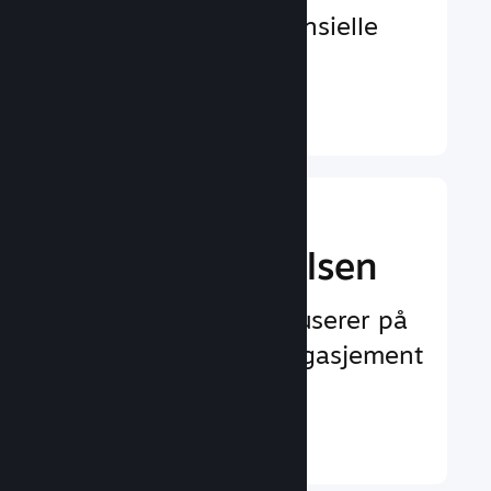
å oppdages av potensielle
spillere
Finn ut mer ↓
Forbedre
spilleropplevelsen
Funksjoner som fokuserer på
spilleren og øker engasjement
og tilfredshet
Finn ut mer ↓