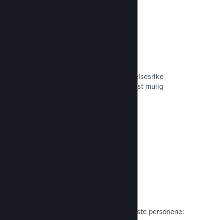
Curator Connect
Få spillet ditt foran de riktige innflytelsesrike
personene og Steam-kuratorer til mest mulig
potensielle kunder.
Les dokumentasjon →
Anmeldelser
Spill på Steam anmeldes av de viktigste personene: