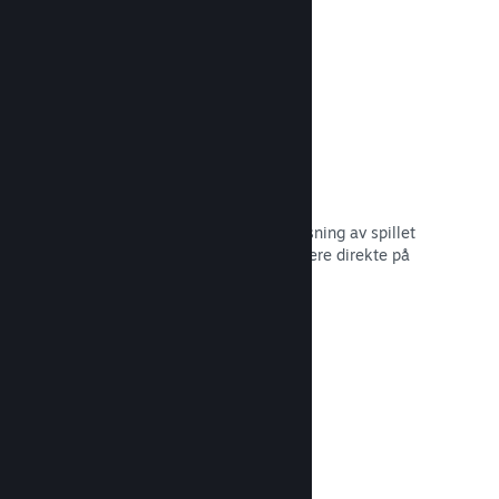
Les dokumentasjon →
Vis frem kringkastinger
Gi potensielle kjøpere en forhåndsvisning av spillet
og samfunnet ditt ved å vise strømmere direkte på
Steam-siden din.
Les dokumentasjon →