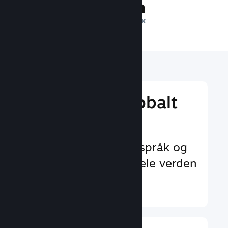
1 billion
DAGLIGE INNTRYKK
Nå ut til et globalt
publikum
Med støtte for 29+ språk og
35+ valutaer over hele verden
Finn ut mer ↓