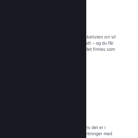
Ønskelister
Spillere som legger spillet ditt på ønskelisten sin vil
få en melding ved utgivelse eller rabatt – og du får
informasjon om hvor mange spillere det finnes som
er interesserte.
Les dokumentasjon →
Tidlig tilgang på Steam
La samfunnet ditt oppleve spillet mens det er i
utvikling – og håndter spilleres forventninger med