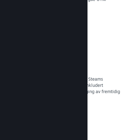
analyser.
Les dokumentasjon →
Svindelforebygging
Du og spillerne dine er tryggere med Steams
automatiske håndtering av svindel, inkludert
tilbakekalling av innhold og forebygging av fremtidig
misbruk.
Les dokumentasjon →