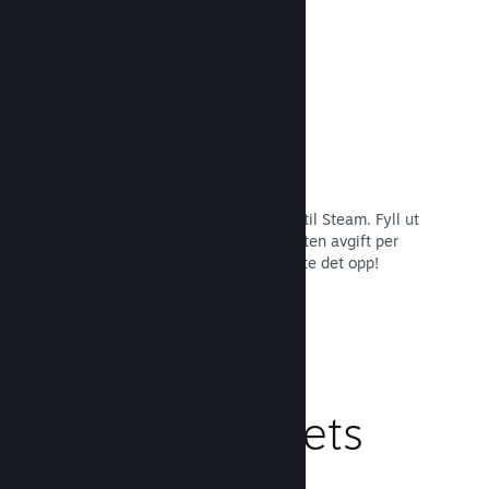
Les dokumentasjon →
Enkel påmelding og distribusjon
Det er enkelt å sende inn spillet ditt til Steam. Fyll ut
det digitale papirarbeidet, betal en liten avgift per
applikasjon og så er du klar for å laste det opp!
Les dokumentasjon →
Behandle spillets