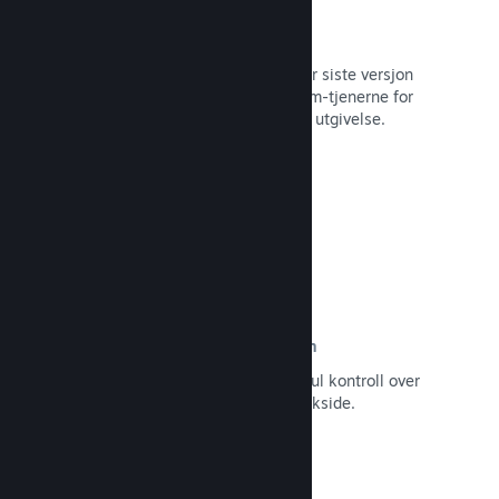
Automatisert byggeprosess
Gjør Steam til en automatisert del når siste versjon
bygges, for å distribuere den til Steam-tjenerne for
intern betatesting og enkel, offentlig utgivelse.
Les dokumentasjon →
Egendefinert innhold på butikksiden
Still spillet ditt i best mulig lys med ful kontroll over
innhold og bilder på produktets butikkside.
Les dokumentasjon →