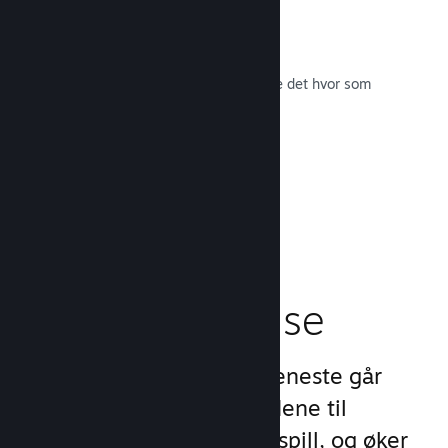
Spillets lydspor
Selg spillets lydspor så fans kan nyte det hvor som
helst.
Les dokumentasjon →
En bedre
spilleropplevelse
Steams unike sett med tjeneste går
videre enn standardtilbudene til
oppstartsprogram for PC-spill, og øker