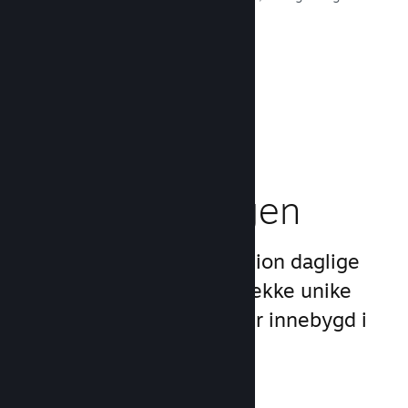
robusthet.
Les dokumentasjon →
Boost
markedsføringen
Dra nytte av Steams 1 billion daglige
inntrykk ved å bruke en rekke unike
markedsføringsmuligheter innebygd i
selve plattformen.