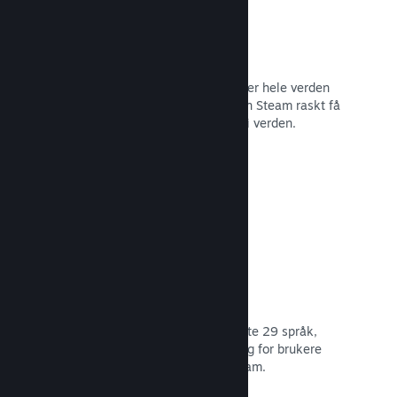
Distribusjonsnettverk og tjenere
Med over 400 distribuerte tjenere over hele verden
og et stamnett med fiber på 1 TB, kan Steam raskt få
spillet ditt til spillere hvor som helst i verden.
Les dokumentasjon →
29 støttede språk
Steam-klienten er optimert for å støtte 29 språk,
som gjør det lettere og mer fornøyelig for brukere
over hele verden å kjøpe spill på Steam.