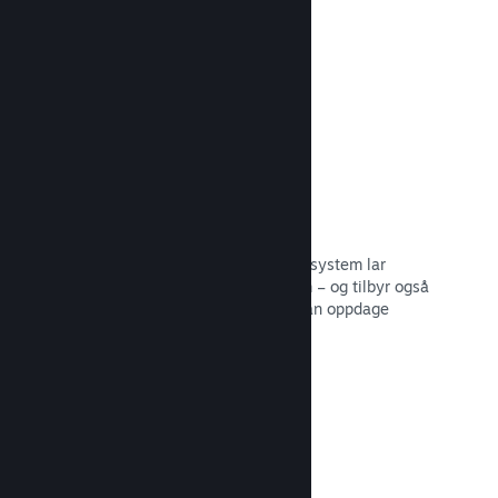
spillerne.
Les dokumentasjon →
Snakk med venner
Vennelister og et redesignet samtalesystem lar
spillere holde seg engasjerte i Steam – og tilbyr også
en annen måte potensielle kunder kan oppdage
spillet ditt.
Les dokumentasjon →