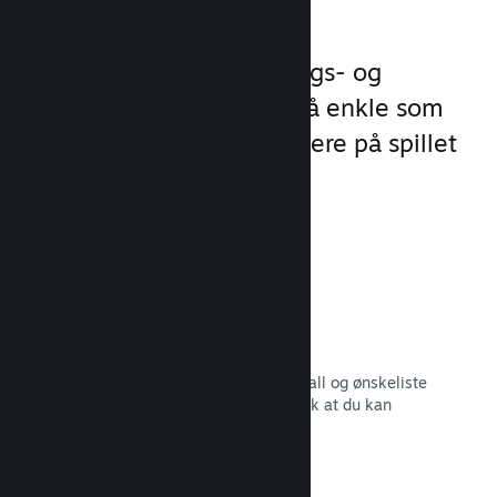
virksomhet
Steamworks gjør lanserings- og
behandlingsprosessene så enkle som
mulig slik at du kan fokusere på spillet
ditt.
Salgsdata i sanntid
Sanntidsrapporter for salg, spillerantall og ønskeliste
– alt sammen oppdelt etter region slik at du kan
jobbe smartere.
Les dokumentasjon →