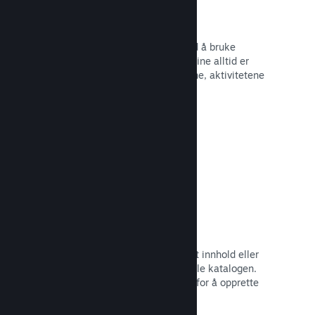
Begivenheter og kunngjøringer
Hold kontakt med samfunnet ditt ved å bruke
innebygde verktøy, slik at spillerne dine alltid er
oppdaterte om de siste begivenhetene, aktivitetene
og funksjonene dine.
Les dokumentasjon →
Spillbunter
Bunt sammen spillet med nedlastbart innhold eller
lydspor, eller opprett en bunt med hele katalogen.
Eller samarbeid med andre utviklere for å opprette
bunter med et visst tema.