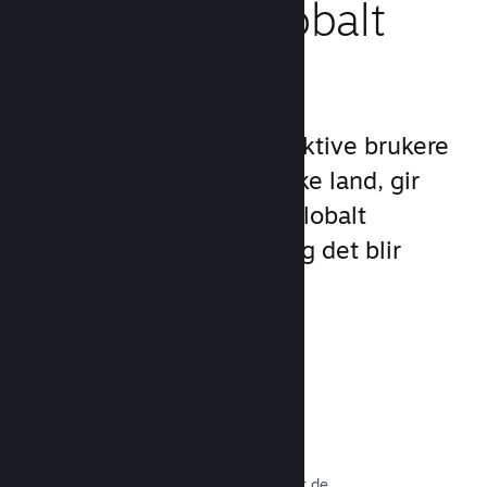
Nå ut til et globalt
publikum
Med over 132 millioner aktive brukere
per måned i over 250 ulike land, gir
Steam deg tilgang til et globalt
samfunn med spillere – og det blir
stadig større.
Over 80 betalingsmetoder
Vi har undersøkt og sømløst integrert de