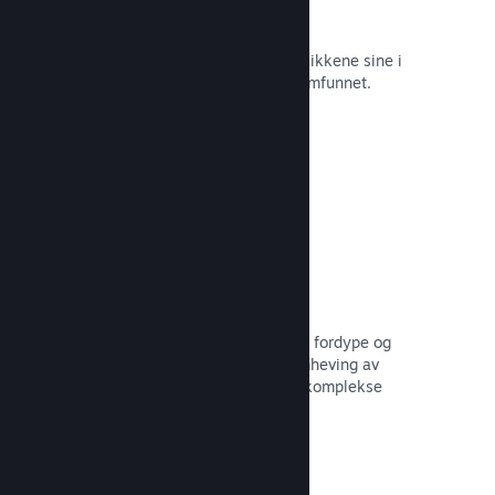
Øyeblikkelige skjermbilder
Spillere kan enkelt dele favorittøyeblikkene sine i
spillet med venner og hele Steam-samfunnet.
Les dokumentasjon →
Brukerskapte veiledninger
Fans kan publisere veiledninger for å fordype og
forbedre opplevelsen til andre – fremheving av
interessante øyeblikk, forklaring av komplekse
økonomier eller oppgaveløsning.
Les dokumentasjon →