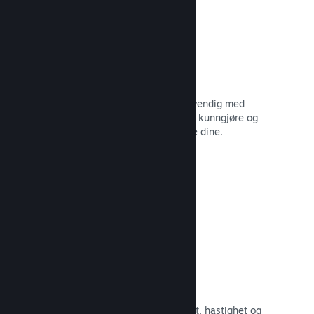
Oppdater når du vil
Gi ut oppdateringer så ofte som nødvendig med
verktøy til å hjelpe deg med å enkelt kunngjøre og
distribuere oppdateringer til spillerne dine.
Les dokumentasjon →
Raskt nettverk
Bruk Valves kjernenett for å rute om
nettverkstrafikken og få økt stabilitet, hastighet og