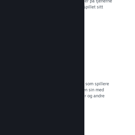
Steam Cloud kan automatisk lagre filer på tjenerne
våre – slik at spillere kan gjenoppta spillet sitt
uansett hvor de befinner seg.
Les dokumentasjon →
Profiltilpasning
Legg til gjenstander i poengbutikken som spillere
kan bruke til å tilpasse Steam-profilen sin med
klistremerker, profilbilder, bakgrunner og andre
gjenstander med design fra spillet.
Les dokumentasjon →