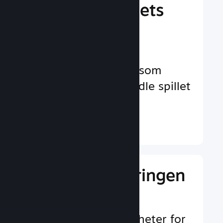
Behandle spillets
virksomhet
Bransjeledende
virksomhetsverktøy som
hjelper deg å behandle spillet
ditt
Finn ut mer ↓
Gi markedsføringen
et løft
Uendelig med muligheter for