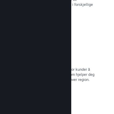
betalingsmetodene som brukes mest i forskjellige
land rundt om i verden.
Les dokumentasjon →
Prissetting i over 35 valutaer
Lokaliserte valutaer gjør det lettere for kunder å
utføre kjøp. Vi har innebygd støtte som hjelper deg
med å konfigurere prisene riktig for hver region.
Les dokumentasjon →