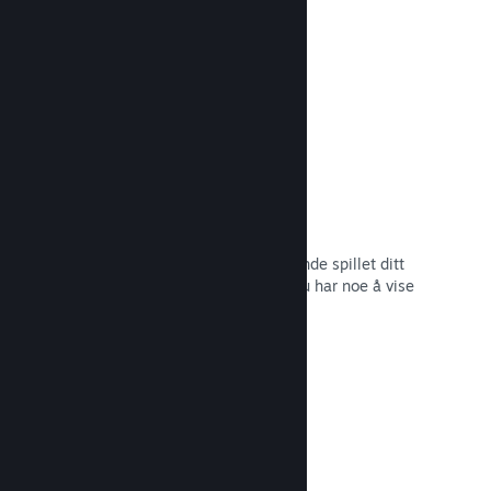
betatesting.
Les dokumentasjon →
Kommer snart-sider
Skap engasjement rundt det kommende spillet ditt
ved å lansere butikksiden så snart du har noe å vise
frem til potensielle kunder.
Les dokumentasjon →