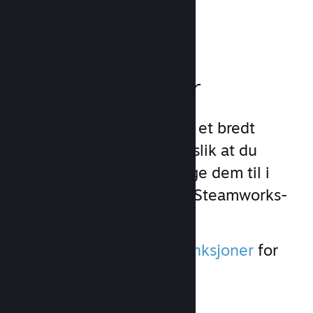
Les dokumentasjon →
Spillfunksjoner
Vi har lagt grunnlaget for et bredt
utvalg av spillfunksjoner slik at du
slipper å gjøre det. Å legge dem til i
spillet ditt er enkelt med Steamworks-
API-et.
Se
dokumentasjon om funksjoner
for
mer informasjon.