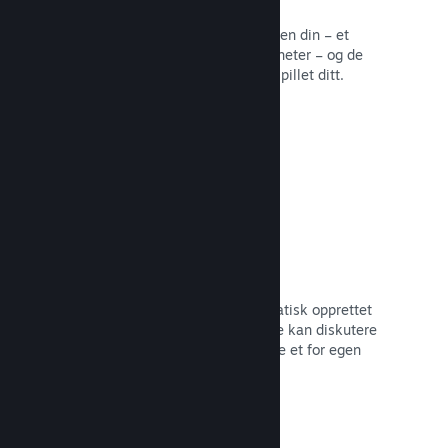
Samfunnssentral
Fans kan samles på samfunnssentralen din – et
innebygd hjem for diskusjoner og nyheter – og de
kan opprette innhold som forbedrer spillet ditt.
Les dokumentasjon →
Forum
Samfunnssentralen din har et automatisk opprettet
forum der fans og potensielle kjøpere kan diskutere
spillet ditt. Du trenger ikke å opprette et for egen
hånd.
Les dokumentasjon →