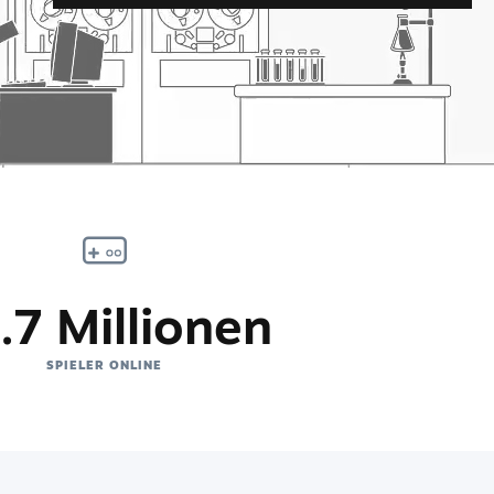
.7 Millionen
SPIELER ONLINE