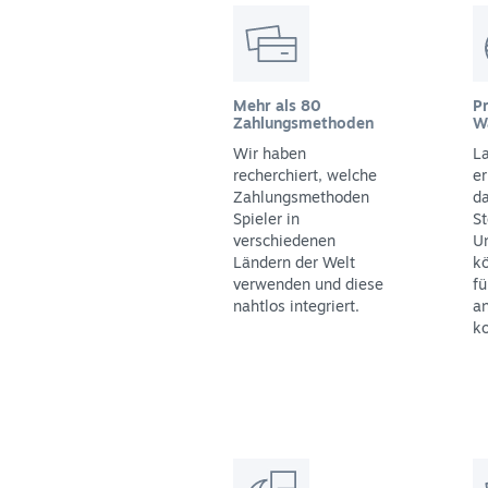
Mehr als 80
Pr
Zahlungsmethoden
W
Wir haben
L
recherchiert, welche
er
Zahlungsmethoden
da
Spieler in
St
verschiedenen
U
Ländern der Welt
kö
verwenden und diese
fü
nahtlos integriert.
a
ko