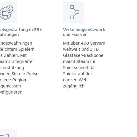
eisgestaltung in 35+
Verteilungsnetzwerk
ährungen
und -server
andeswährungen
Mit über 400 Servern
leichtern Spielern
weltweit und 1 TB
s Zahlen. Mit
Glasfaser-Backbone
eams integrierter
macht Steam Ihr
nterstützung
Spiel schnell für
nnen Sie die Preise
Spieler auf der
r jede Region
ganzen Welt
ngemessen
zugänglich.
nfigurieren.