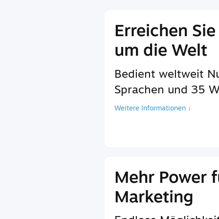
Erreichen Sie
um die Welt
Bedient weltweit Nu
Sprachen und 35 
Weitere Informationen ↓
Mehr Power fü
Marketing