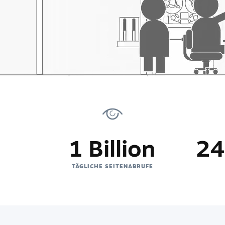
1 Billion
24
TÄGLICHE SEITENABRUFE