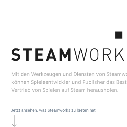
Mit den Werkzeugen und Diensten von Steamw
können Spieleentwickler und Publisher das Bes
Vertrieb von Spielen auf Steam herausholen.
Jetzt ansehen, was Steamworks zu bieten hat