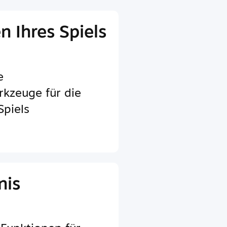
 Ihres Spiels
e
kzeuge für die
Spiels
nis