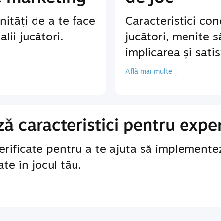
ități de a te face
Caracteristici co
lii jucători.
jucători, menite 
implicarea și sati
Află mai multe ↓
 caracteristici pentru exper
erificate pentru a te ajuta să implementez
te în jocul tău.