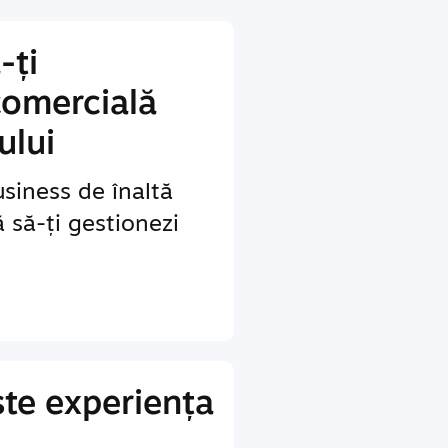
-ți
comercială
ului
siness de înaltă
ă să-ți gestionezi
te experiența