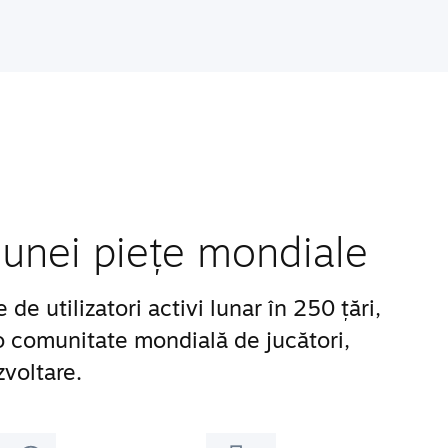
unei piețe mondiale
e utilizatori activi lunar în 250 țări,
 o comunitate mondială de jucători,
zvoltare.