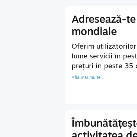
Adresează-te 
mondiale
Oferim utilizatorilo
lume servicii în pes
prețuri în peste 35
Află mai multe ↓
Îmbunătățeșt
activitatea d