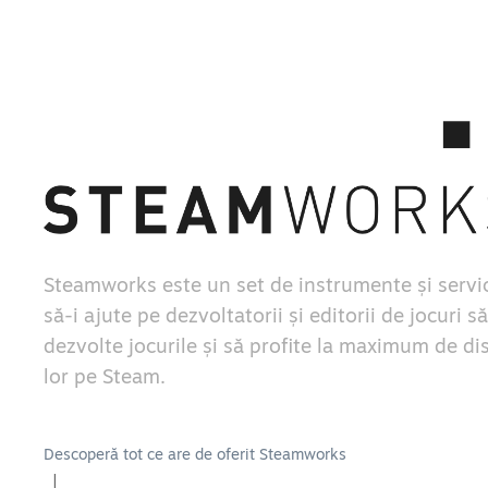
Steamworks este un set de instrumente și servic
să-i ajute pe dezvoltatorii și editorii de jocuri să
dezvolte jocurile și să profite la maximum de di
lor pe Steam.
Descoperă tot ce are de oferit Steamworks