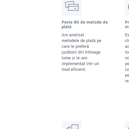
Peste 80 de metode de
Pr
plată
m
Am analizat
Es
metodele de plată pe
cl
care le preferă
ac
jucătorii din întreaga
lo
lume și le-am
no
implementat într-un
pe
mod eficient.
co
pe
re