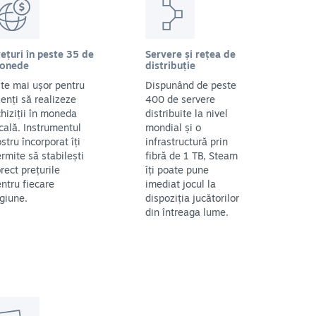
ețuri în peste 35 de
Servere și rețea de
onede
distribuție
te mai ușor pentru
Dispunând de peste
ienți să realizeze
400 de servere
hiziții în moneda
distribuite la nivel
cală. Instrumentul
mondial și o
stru încorporat îți
infrastructură prin
rmite să stabilești
fibră de 1 TB, Steam
rect prețurile
îți poate pune
ntru fiecare
imediat jocul la
giune.
dispoziția jucătorilor
din întreaga lume.