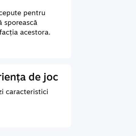
ncepute pentru
să sporească
sfacția acestora.
iența de joc
i caracteristici