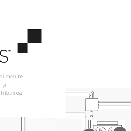
ii menite
-și
stribuirea