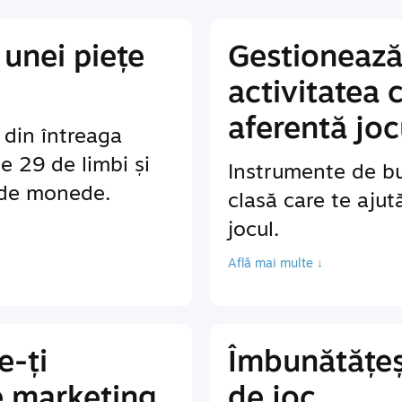
unei piețe
Gestionează
activitatea 
aferentă joc
r din întreaga
te 29 de limbi și
Instrumente de bu
 de monede.
clasă care te ajut
jocul.
Află mai multe ↓
e-ți
Îmbunătățeș
e marketing
de joc