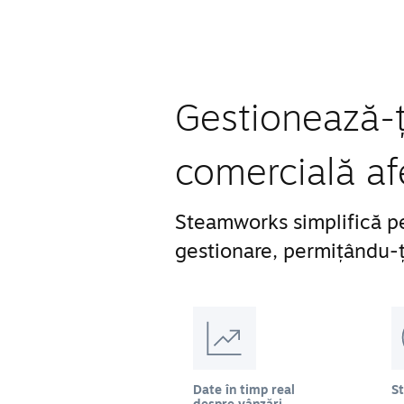
Gestionează-ți
comercială af
Steamworks simplifică pe
gestionare, permițându-ți
Date în timp real
S
despre vânzări