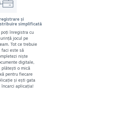
registrare și
stribuire simplificată
i poți înregistra cu
urință jocul pe
eam. Tot ce trebuie
 faci este să
mpletezi niște
cumente digitale,
 plătești o mică
xă pentru fiecare
licație și ești gata
 încarci aplicația!