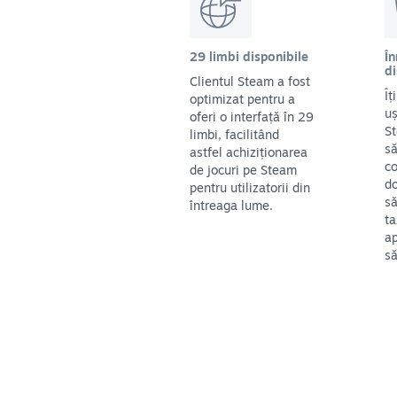
29 limbi disponibile
În
di
Clientul Steam a fost
Îț
optimizat pentru a
uș
oferi o interfață în 29
St
limbi, facilitând
să
astfel achiziționarea
co
de jocuri pe Steam
do
pentru utilizatorii din
să
întreaga lume.
ta
ap
să