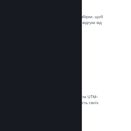
Steam Playtest
Легко керуйте доступом до окремої збірки, щоб
проводити тестування й отримувати відгуки від
гравців на ранніх етапах розробки.
Документація →
Відстеження конверсій
Використовуйте вбудовані інструменти UTM-
аналітики, щоб оцінювати ефективність своїх
маркетингових кампаній.
Документація →