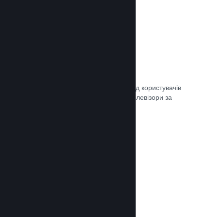
Remote Play
Автоматично розширте ігровий досвід користувачів
Steam на телефони, планшети чи телевізори за
допомогою Steam Remote Play.
Документація →
Remote Play Together