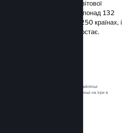
Steam надає доступ до світової
спільноти гравців — а це понад 132
мільйони користувачів у 250 країнах, і
їхня кількість постійно зростає.
80+ способів оплати
Ми дослідили та легко інтегрували найліпші
способи, якими гравці витрачають гроші на ігри в
різних країнах світу.
Документація →