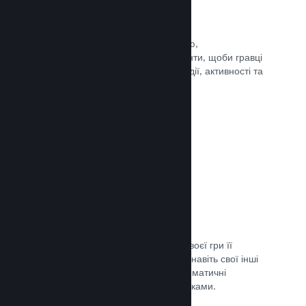
Події та оголошення
Будьте на зв’язку зі своєю спільнотою,
використовуючи вбудовані інструменти, щоби гравці
завжди знали про ваші найновіші події, активності та
функції.
Документація →
Комплекти ігор
Створюйте комплекти: додайте до своєї гри її
завантажуваний вміст, саундтрек чи навіть свої інші
ігри. Ви також можете створювати тематичні
комплекти разом з іншими розробниками.