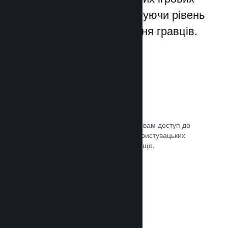
лаунчерів для ПК, збільшуючи рівень
заохочення та задоволення гравців.
Оверлей Steam
Внутрішньоігровий інтерфейс надає вам доступ до
багатьох можливостей спільноти: користувацьких
посібників, чату Steam, досягнень тощо.
Документація →