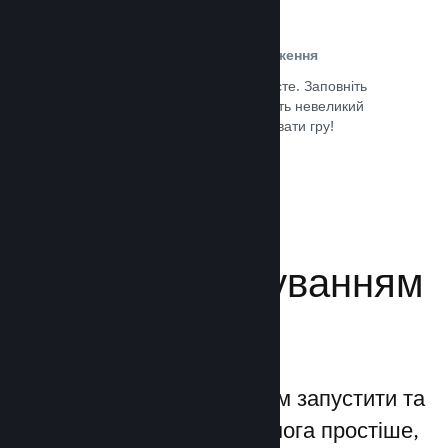
Проста реєстрація та розповсюдження
Надсилання гри до Steam дуже просте. Заповніть
кілька цифрових документів, заплатіть невеликий
внесок і все — ви можете завантажувати гру!
Документація →
Керуйте просуванням
своєї гри
Steamworks дозволяє вам запустити та
керувати процесами якомога простіше,