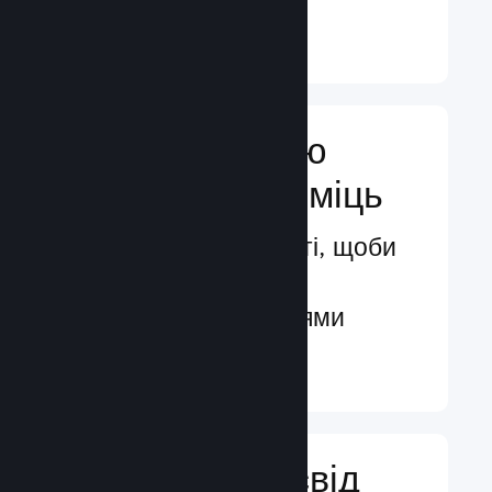
Докладніше ↓
Посильте свою
маркетингову міць
Безмежні можливості, щоби
бути поміченими
потенційними гравцями
Докладніше ↓
Поліпшіть досвід