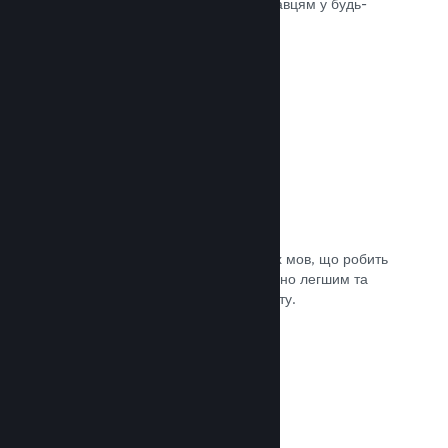
може швидко доставити вашу гру гравцям у будь-
якій частині світу.
Документація →
Підтримувані мови: 29
Клієнт Steam підтримує 29 ключових мов, що робить
процес придбання ігор у Steam значно легшим та
приємнішим для гравців із усього світу.
Документація →