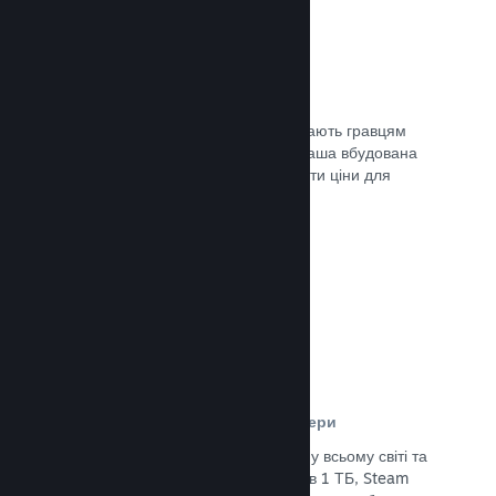
Ціни у 35+ валютах
Місцеві регіональні валюти допомагають гравцям
простіше здійснювати придбання. Наша вбудована
підтримка допоможе вам налаштувати ціни для
кожного регіону.
Документація →
Мережа розповсюдження та сервери
Із понад 400 розподілених серверів у всьому світі та
основним оптоволоконним зв’язком в 1 ТБ, Steam