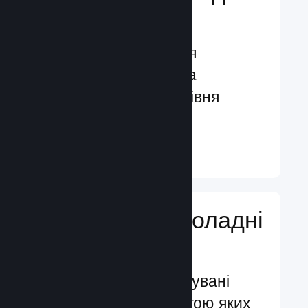
гравців
Функції, створені для
залучення гравців та
посилення їхнього рівня
задоволення
Докладніше ↓
Додавайте ігроладні
функції
Перевірені й випробувані
системи, за допомогою яких