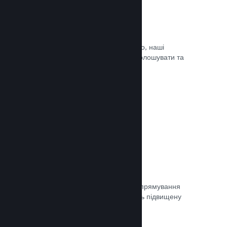
Оновлюйте коли завгодно
Випускайте оновлення коли завгодно, наші
інструменти дозволять вам легко оголошувати та
доносити оновлення до гравців.
Документація →
Швидка мережа
Використовуйте мережу Valve для спрямування
мережевого трафіку, що забезпечить підвищену
стабільність, швидкість і стійкість.
Документація →