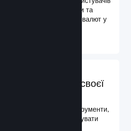
Обслуговування користувачів
більш ніж 29 мовами та
підтримка понад 35 валют у
всьому світі
Докладніше ↓
Керуйте
просуванням своєї
гри
Провідні бізнес-інструменти,
які допомагають керувати
вашою грою