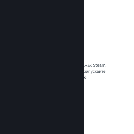
Документація →
Знижки та розпродажі
Беріть участь у регулярних розпродажах Steam,
доступних для всіх розробників, або запускайте
власні програми знижок відповідно до
маркетингових потреб.
Документація →