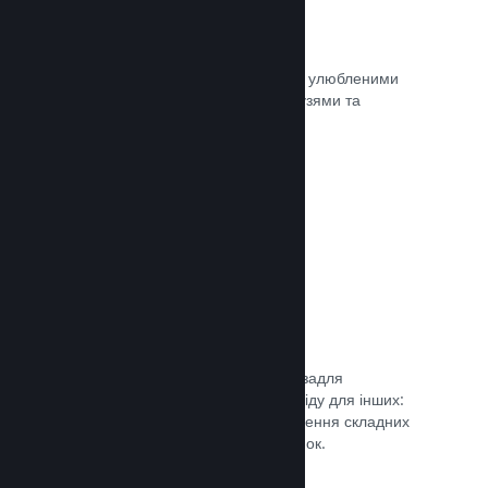
Миттєві знімки екрана
Гравці легко можуть ділитися своїми улюбленими
моментами з вашої гри зі своїми друзями та
найширшою спільнотою Steam.
Документація →
Посібники від спільноти
Фани можуть публікувати посібники задля
поглиблення та вдосконалення досвіду для інших:
висвітлення цікавих моментів, пояснення складних
економік або розв’язання головоломок.
Документація →