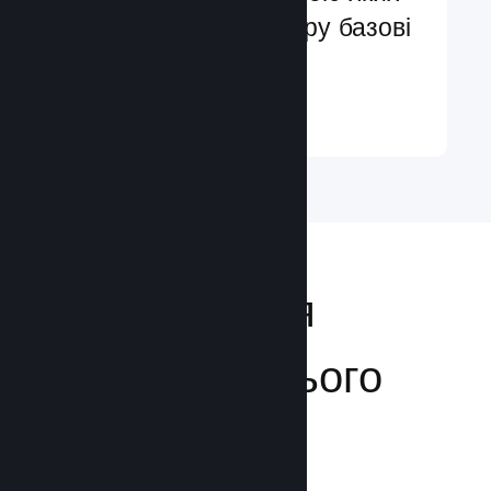
ви легко додасте в гру базові
та поліпшені функції
Докладніше ↓
Відкривайтеся
аудиторії з усього
світу