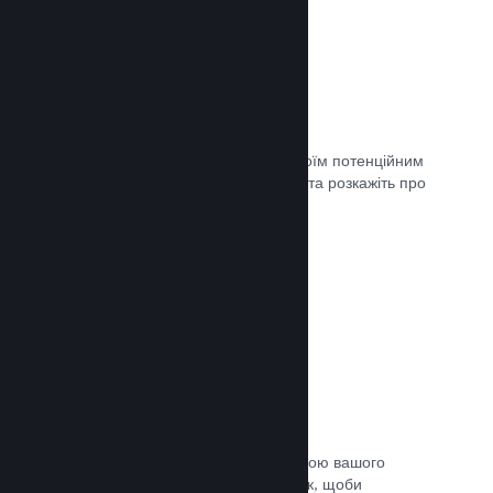
Майбутні сторінки
Щойно ви матимете що показати своїм потенційним
клієнтам, створіть сторінку крамниці та розкажіть про
свою гру світу.
Документація →
Автоматичний процес збірки
Зробіть Steam автоматичною частиною вашого
звичайного процесу підготовки збірок, щоби