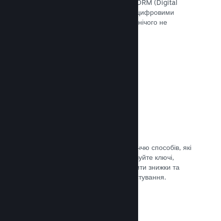
скористатися інструментами Steam DRM (Digital
Rights Management — «Управління цифровими
правами»), додати свою систему чи нічого не
використовувати. Вибір за вами.
Документація →
Ключі Steam
Надавайте доступ до своєї гри безліччю способів, які
ви тільки можете уявити. Використовуйте ключі,
щоби продавати ігри вроздріб, вводити знижки та
пропонувати комплекти, або для тестування.
Документація →