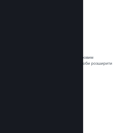
Зв’язок із кураторами
Пропонуйте свою гру відповідним ігровим
авторитетам та кураторам Steam, щоби розширити
аудиторію потенційних покупців.
Документація →
Рецензії