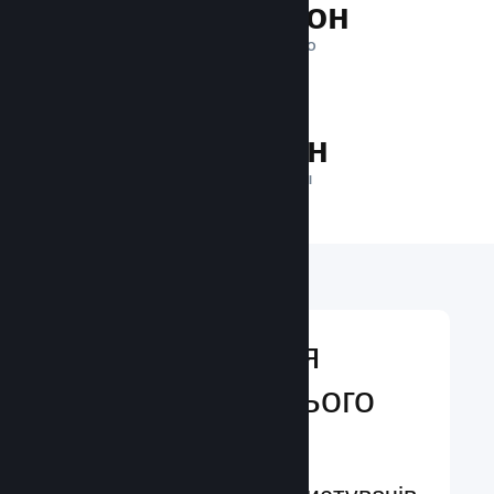
1 трильйон
ПОКАЗІВ ЩОДЕННО
24.5 млн
ГРАВЦІВ У МЕРЕЖІ
Відкривайтеся
аудиторії з усього
світу