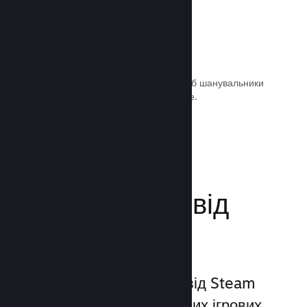
Саундтреки ігор
Продавайте саундтрек своєї гри, щоб шанувальники
могли насолоджуватися ним будь-де.
Документація →
Поліпшіть досвід
гравців
Унікальний набір послуг від Steam
виходить за межі звичайних ігрових