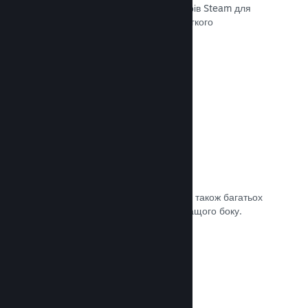
передавати останні збірки до серверів Steam для
внутрішнього бета-тестування чи легкого
загальнодоступного випуску.
Документація →
Власна сторінка крамниці Steam
За допомогою зображень та відео, а також багатьох
налаштувань покажіть свою гру з кращого боку.
Документація →