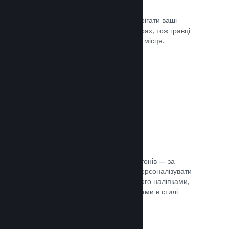
Хмарні збереження
Steam Cloud може автоматично зберігати ваші
файли збереження на наших серверах, тож гравці
можуть продовжити гру з будь-якого місця.
Документація →
Персоналізація профілю
Створіть предмети для крамниці жетонів — за
їхньою допомогою гравці зможуть персоналізувати
свій профіль Steam, прикрасивши його наліпками,
аватарами, тлом й іншими предметами в стилі
вашої гри.
Документація →