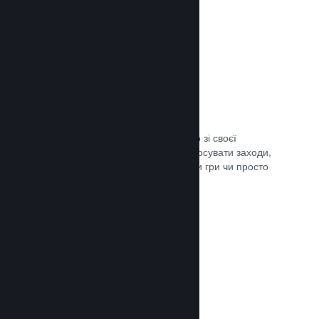
Трансляції наживо
Транслюйте свою гру наживо просто зі своєї
сторінки в крамниці Steam, щоби просувати заходи,
розповісти подробиці щодо розробки гри чи просто
поспілкуватися зі спільнотою.
Документація →