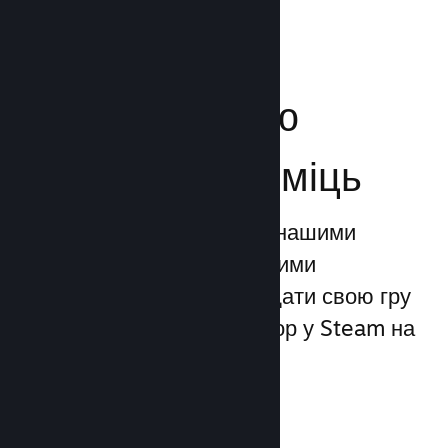
Посильте свою
маркетингову міць
Ви можете скористатися нашими
унікальними маркетинговими
можливостями, щоби додати свою гру
до 1 трильйона показів ігор у Steam на
день.