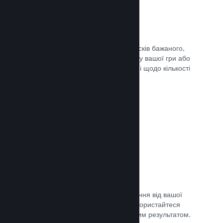
Списки бажаного
Гравці, які додадуть вашу гру до списків бажаного,
отримають сповіщення в разі випуску вашої гри або
додання знижки, а ви отримаєте дані щодо кількості
зацікавлених гравців.
Документація →
Дочасний доступ Steam
Дозвольте спільноті отримати враження від вашої
гри, допоки вона ще в розробці — скористайтеся
відгуками для порівняння з очікуваним результатом.