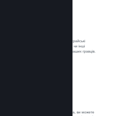
Запобігання шахрайству
Steam автоматично врегульовує шахрайські
придбання, як-от скасування вмісту, чи інші
зловживання, і це вбезпечує вас та ваших гравців.
Документація →
Захист від піратства
Щоби зменшити можливість піратства, ви можете