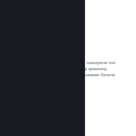
Документація →
Обрані трансляції
Заохочуйте шанувальників своєї гри, показуючи їхні
трансляції безпосередньо на сторінці крамниці,
щоби потенційні гравці та спільнота наживо бачили
ігролад.
Документація →