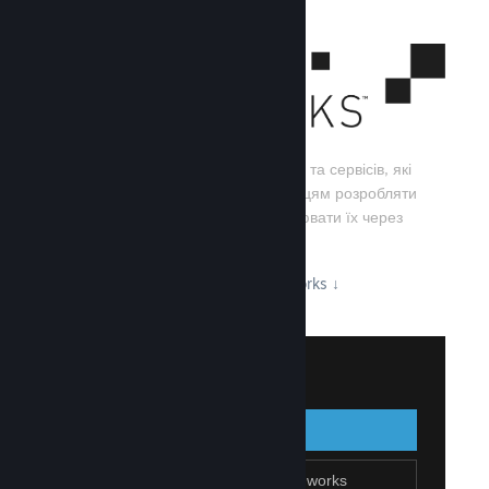
Steamworks — це набір інструментів та сервісів, які
допомагають розробникам та видавцям розробляти
свої ігри, а також ефективно поширювати їх через
Steam.
Дізнайтеся про можливості Steamworks
↓
Увійти до Steamworks
Увійти
Назад
Приєднатися до Steamworks