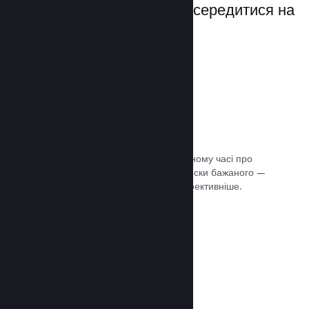
даючи вам можливість зосередитися на
своїй грі.
Дані розпродажів наживо
Розділені за регіонами звіти в реальному часі про
ваші продажі, кількість гравців та списки бажаного —
усе це допоможе вам працювати ефективніше.
Документація →