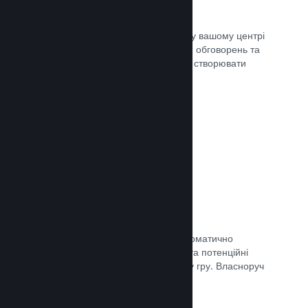
Центр спільноти
Шанувальники можуть спілкуватися у вашому центрі
спільноти — вбудованому місцю для обговорень та
новин. Окрім того, вони можуть самі створювати
вміст для поліпшення вашої гри.
Документація →
Форуми
У вашому центрі спільноти було автоматично
створено форум, де шанувальники та потенційні
покупці можуть поговорити про вашу гру. Власноруч
нічого створювати непотрібно.
Документація →