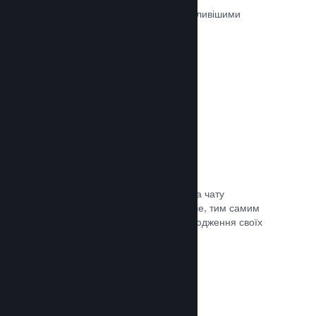
Ігри на Steam рецензуються найважливішими
людьми — тими, хто в них грають.
Документація →
Чат із друзями
Списки друзів і перероблена система чату
залишають гравців у Steam ще довше, тим самим
даючи вам іще один спосіб розповсюдження своїх
ігор потенційним покупцям.
Документація →