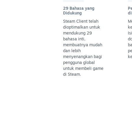
29 Bahasa yang
P
Didukung
d
Steam Client telah
M
dioptimalkan untuk
k
mendukung 29
Is
bahasa inti,
do
membuatnya mudah
ba
dan lebih
pe
menyenangkan bagi
k
pengguna global
untuk membeli game
di Steam.