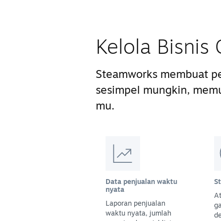
Kelola Bisni
Steamworks membuat pe
sesimpel mungkin, mem
mu.
Data penjualan waktu
S
nyata
At
Laporan penjualan
g
waktu nyata, jumlah
d