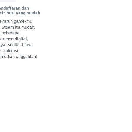
endaftaran dan
istribusi yang mudah
enaruh game-mu
e Steam itu mudah.
i beberapa
kumen digital,
yar sedikit biaya
r aplikasi,
emudian unggahlah!