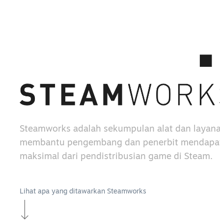
Steamworks adalah sekumpulan alat dan layan
membantu pengembang dan penerbit mendapat
maksimal dari pendistribusian game di Steam.
Lihat apa yang ditawarkan Steamworks