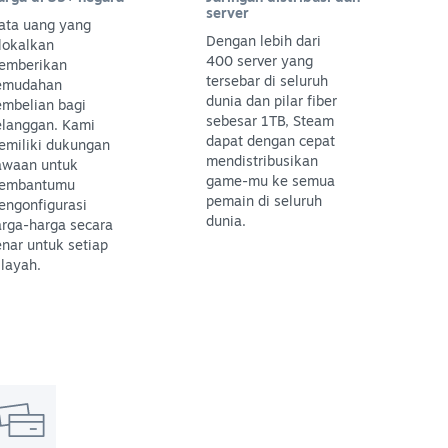
server
ata uang yang
Dengan lebih dari
lokalkan
400 server yang
emberikan
tersebar di seluruh
emudahan
dunia dan pilar fiber
embelian bagi
sebesar 1TB, Steam
elanggan. Kami
dapat dengan cepat
emiliki dukungan
mendistribusikan
awaan untuk
game-mu ke semua
embantumu
pemain di seluruh
engonfigurasi
dunia.
arga-harga secara
nar untuk setiap
layah.