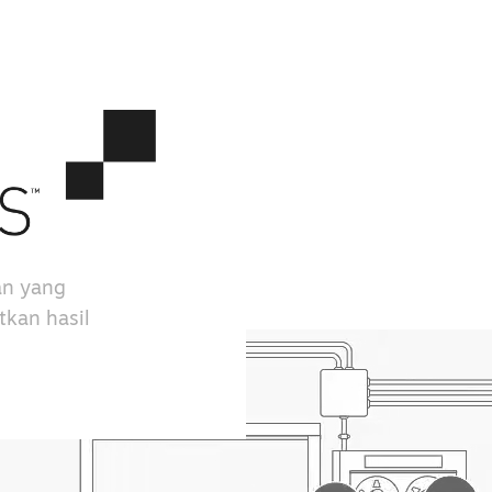
an yang
kan hasil