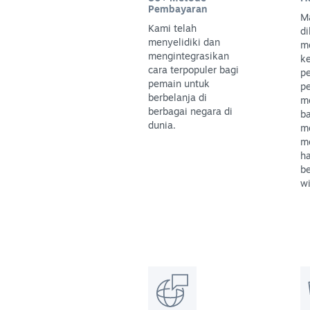
Pembayaran
M
Kami telah
di
menyelidiki dan
m
mengintegrasikan
k
cara terpopuler bagi
p
pemain untuk
p
berbelanja di
m
berbagai negara di
b
dunia.
m
m
h
be
wi