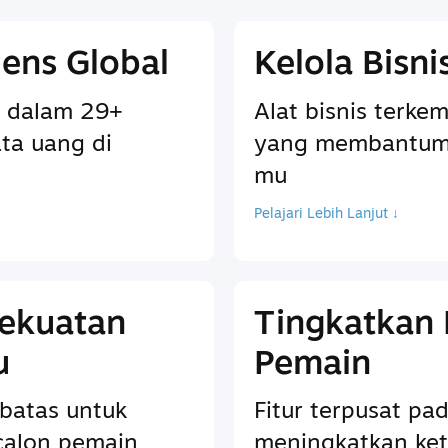
ens Global
Kelola Bisn
 dalam 29+
Alat bisnis terkem
ta uang di
yang membantum
mu
Pelajari Lebih Lanjut ↓
Kekuatan
Tingkatkan
u
Pemain
batas untuk
Fitur terpusat p
calon pemain
meningkatkan ket