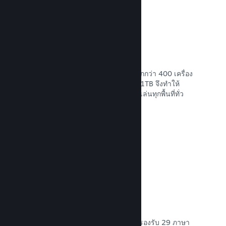
เครือข่ายและเซิร์ฟเวอร์แบบกระจายตัว
ด้วยเซิร์ฟเวอร์แบบกระจายตัวทั่วโลกมากกว่า 400 เครื่อง
และเครือข่ายหลักผ่านสัญญาณไฟเบอร์ 1TB จึงทำให้
Steam สามารถจัดส่งเกมของคุณให้กับผู้เล่นทุกพื้นที่ทั่ว
โลกได้อย่างรวดเร็ว
อ่านเอกสาร →
ภาษาที่รองรับ 29 ภาษา
ไคลเอนต์ Steam ได้รับการปรับแต่งเพื่อรองรับ 29 ภาษา