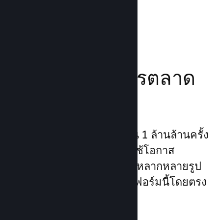
ความยืดหยุ่นที่มากขึ้น
อ่านเอกสาร →
เพิ่มพลังด้านการตลาด
ของคุณ
ใช้ประโยชน์จากอิมเพรสชัน 1 ล้านล้านครั้ง
ต่อวันของ Steam โดยการใช้โอกาส
ทางการตลาดแบบเฉพาะตัวหลากหลายรูป
แบบที่สร้างมาสำหรับแพลตฟอร์มนี้โดยตรง