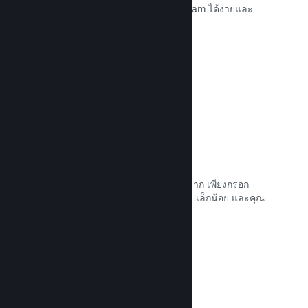
หลัก ช่วยให้ผู้ใช้ทั่วโลกสั่งซื้อเกมบน Steam ได้ง่ายและ
สนุกสนานยิ่งขึ้น
อ่านเอกสาร →
ลงทะเบียนและจัดจำหน่ายอย่างง่ายดาย
การส่งเกมของคุณไปยัง Steam นั้นง่ายมาก เพียงกรอก
เอกสารดิจิทัล ชำระค่าธรรมเนียมต่อแอปเล็กน้อย และคุณ
ก็พร้อมที่จะอัปโหลดแล้ว!
อ่านเอกสาร →