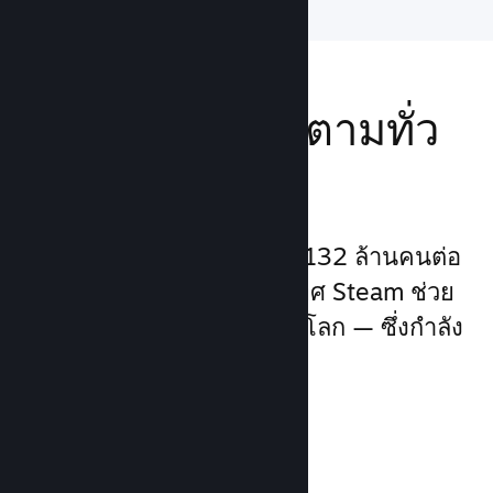
เข้าถึงกลุ่มผู้ติดตามทั่ว
โลก
ด้วยผู้ใช้ในปัจจุบันมากกว่า 132 ล้านคนต่อ
เดือน จากทั่วทั้ง 250 ประเทศ Steam ช่วย
ให้คุณเข้าถึงชุมชนผู้เล่นทั่วโลก — ซึ่งกำลัง
เติบโตขึ้นตลอดเวลา