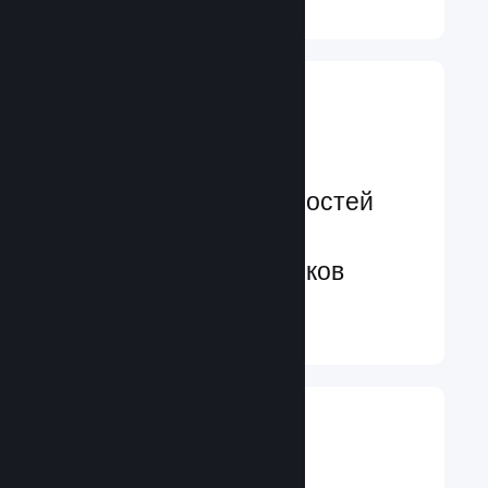
Усильте
продвижение
Множество возможностей
привлечь внимание
потенциальных игроков
Подробнее ↓
Улучшите
впечатления