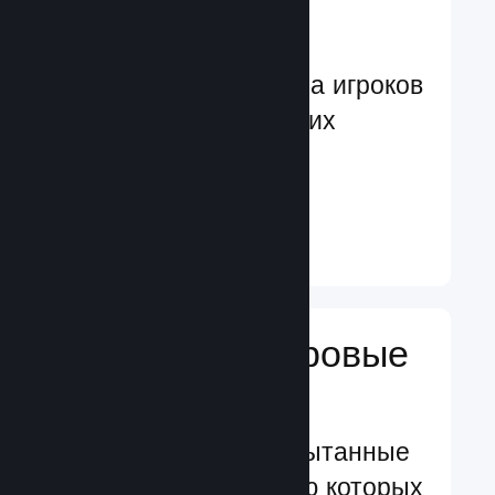
игроков
Ориентированные на игроков
функции повышают их
вовлечённость и
удовлетворение
Подробнее ↓
Внедряйте игровые
функции
Проверенные и испытанные
системы, с помощью которых