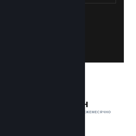
Создать аккаунт Steam
аккаунта? Просто создайте его бесплатно!
помощью своего аккаунта Steam. Нет
Получите доступ к Steamworks, войдя с
Присоединиться к Steamworks
132 млн
АКТИВНЫХ ПОЛЬЗОВАТЕЛЕЙ ЕЖЕМЕСЯЧНО