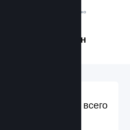
1 трлн
ПОКАЗОВ ЕЖЕДНЕВНО
25.3 млн
ИГРОКОВ В СЕТИ
Привлеките
аудиторию со всего
мира