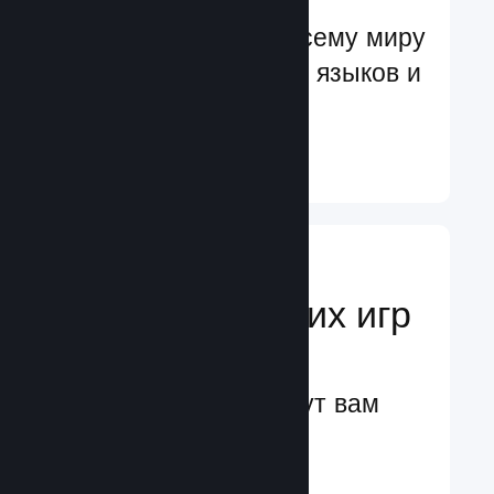
Мы предлагаем
пользователям по всему миру
поддержку более 29 языков и
35 валют
Подробнее ↓
Управляйте
продажей своих игр
Ведущие бизнес-
инструменты помогут вам
управлять игрой
Подробнее ↓