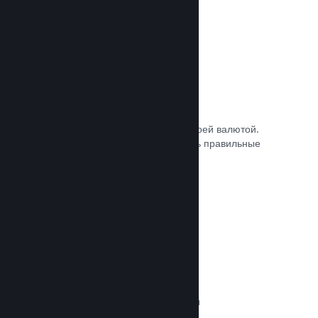
Цены в более чем 35 валютах
Покупателям легче пользоваться своей валютой.
Наша система поможет вам выбрать правильные
цены для каждого региона.
Документация →
Сеть и серверы распространения