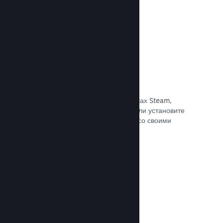
Документация →
Скидки и распродажи
Участвуйте в регулярных распродажах Steam,
открытых для всех разработчиков, или установите
собственные скидки в соответствии со своими
рыночными потребностями.
Документация →