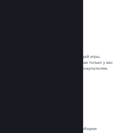
Страницы о скором выпуске
Создайте ажиотаж вокруг предстоящей игры,
разместив её страницу в магазине, как только у вас
будет что показать потенциальным покупателям.
Документация →
Автоматизированные процессы сборки