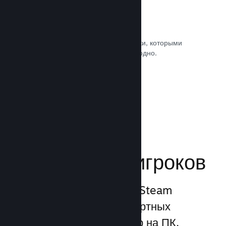
Саундтреки к играм
Продавайте свои игровые саундтреки, которыми
фанаты смогут наслаждаться где угодно.
Документация →
Улучшите
впечатления игроков
Уникальный набор услуг Steam
выходит за рамки стандартных
программ для запуска игр на ПК,