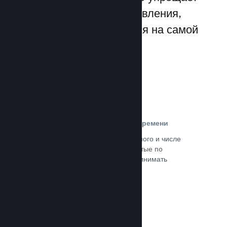
процессы выпуска и управления,
позволяя сосредоточиться на самой
игре.
Данные о продажах в реальном времени
Отчёты о продажах, списках желаемого и числе
игроков в реальном времени, разбитые по
регионам. Всё, что нужно, чтобы принимать
решения.
Документация →