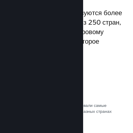
Ежемесячно Steam пользуются более
132 миллионов игроков из 250 стран,
что даёт вам доступ к мировому
игровому сообществу, которое
постоянно растёт.
Более 80 способов оплаты
Мы изучили и безупречно интегрировали самые
популярные платёжные системы в разных странах
мира.
Документация →