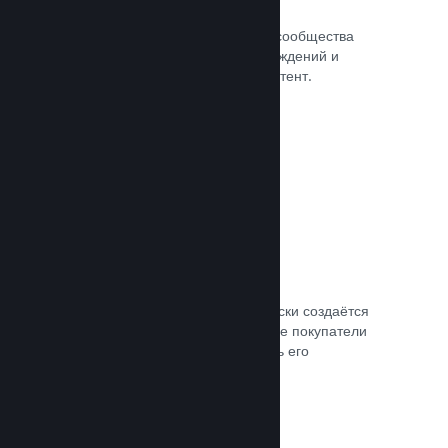
Центр сообщества
Фанаты могут собираться в центре сообщества
игры (встроенном разделе для обсуждений и
новостей) и создавать полезный контент.
Документация →
Форумы
Для центра сообщества автоматически создаётся
форум, где фанаты и потенциальные покупатели
могут обсудить вашу игру. Создавать его
самостоятельно не придётся.
Документация →