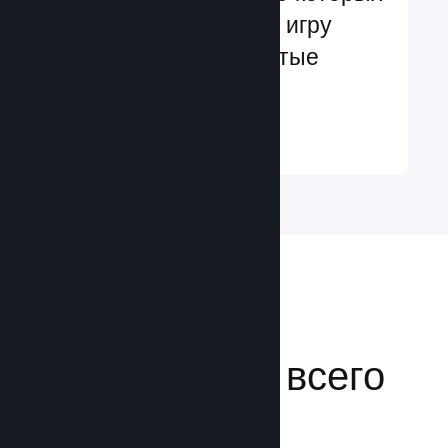
вы легко добавите в игру
базовые и продвинутые
функции
Подробнее ↓
Привлеките
аудиторию со всего
мира