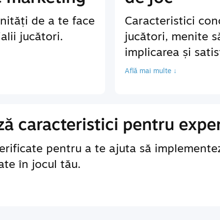
ități de a te face
Caracteristici co
lii jucători.
jucători, menite 
implicarea și sati
Află mai multe ↓
 caracteristici pentru exper
erificate pentru a te ajuta să implementez
te în jocul tău.