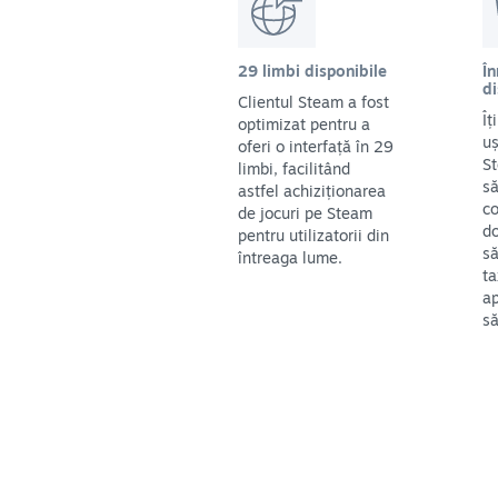
29 limbi disponibile
În
di
Clientul Steam a fost
Îț
optimizat pentru a
uș
oferi o interfață în 29
St
limbi, facilitând
să
astfel achiziționarea
co
de jocuri pe Steam
do
pentru utilizatorii din
să
întreaga lume.
ta
ap
să