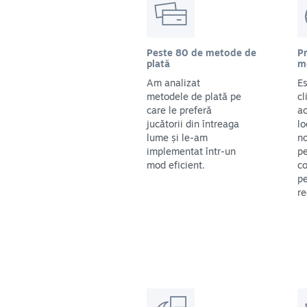
Peste 80 de metode de
Pr
plată
m
Am analizat
Es
metodele de plată pe
cl
care le preferă
ac
jucătorii din întreaga
lo
lume și le-am
no
implementat într-un
pe
mod eficient.
co
pe
re