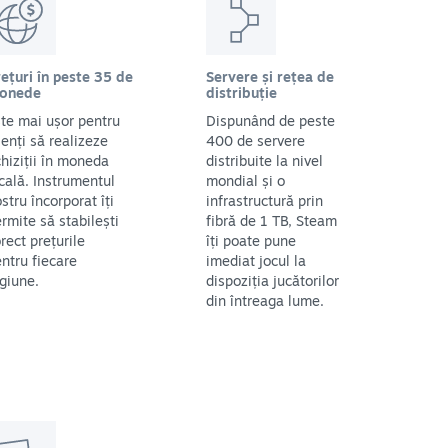
ețuri în peste 35 de
Servere și rețea de
onede
distribuție
te mai ușor pentru
Dispunând de peste
ienți să realizeze
400 de servere
hiziții în moneda
distribuite la nivel
cală. Instrumentul
mondial și o
stru încorporat îți
infrastructură prin
rmite să stabilești
fibră de 1 TB, Steam
rect prețurile
îți poate pune
ntru fiecare
imediat jocul la
giune.
dispoziția jucătorilor
din întreaga lume.