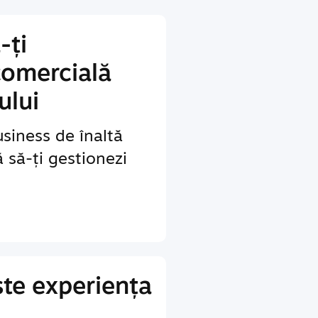
-ți
comercială
ului
siness de înaltă
ă să-ți gestionezi
te experiența