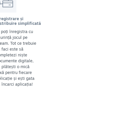
registrare și
stribuire simplificată
i poți înregistra cu
urință jocul pe
eam. Tot ce trebuie
 faci este să
mpletezi niște
cumente digitale,
 plătești o mică
xă pentru fiecare
licație și ești gata
 încarci aplicația!