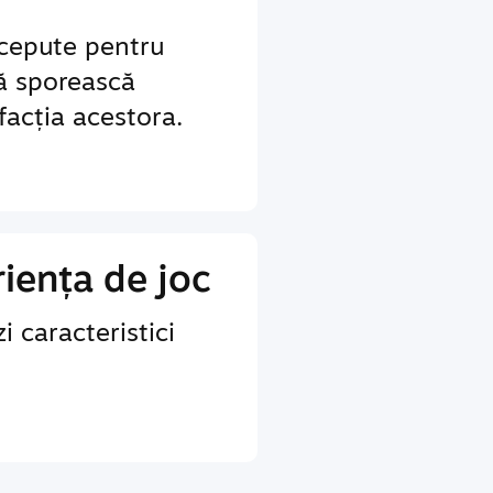
ncepute pentru
să sporească
sfacția acestora.
iența de joc
i caracteristici