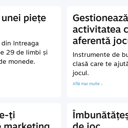
unei piețe
Gestionează
activitatea 
aferentă joc
r din întreaga
te 29 de limbi și
Instrumente de bu
 de monede.
clasă care te ajut
jocul.
Află mai multe ↓
e-ți
Îmbunătățeș
e marketing
de joc