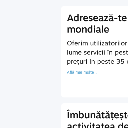
Adresează-te 
mondiale
Oferim utilizatorilo
lume servicii în pes
prețuri în peste 35
Află mai multe ↓
Îmbunătățeșt
activitatea d