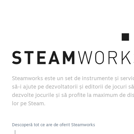
Steamworks este un set de instrumente și servic
să-i ajute pe dezvoltatorii și editorii de jocuri să
dezvolte jocurile și să profite la maximum de di
lor pe Steam.
Descoperă tot ce are de oferit Steamworks