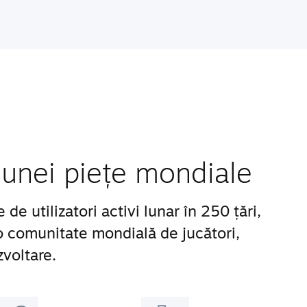
unei piețe mondiale
e utilizatori activi lunar în 250 țări,
 o comunitate mondială de jucători,
zvoltare.