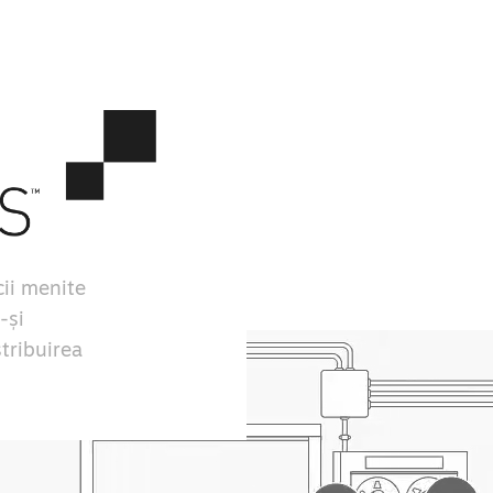
ii menite
-și
stribuirea