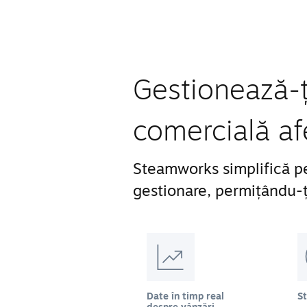
Gestionează-ți
comercială af
Steamworks simplifică pe
gestionare, permițându-ți
Date în timp real
S
despre vânzări