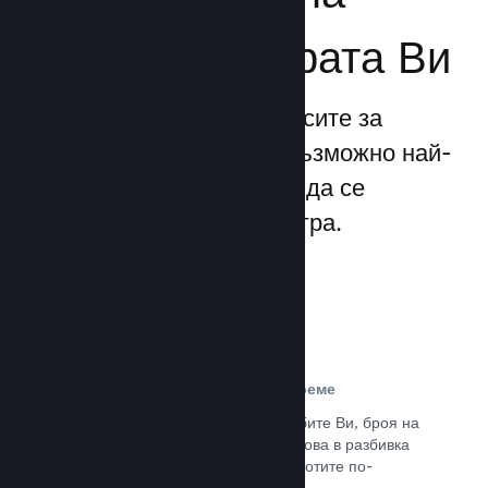
бизнеса за играта Ви
Steamworks прави процесите за
излизане и управление възможно най-
прости, позволявайки Ви да се
фокусирате над своята игра.
Данни за продажбите в реално време
Доклади в реално време за продажбите Ви, броя на
играчите и пожелаванията. Всичко това в разбивка
по региони, позволявайки Ви да работите по-
интелигентно.