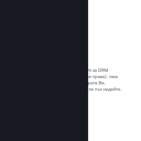
Прочете документацията →
Антипиратски/DRM опции
Използвайте инструментите на Steam за DRM
(управление на дигиталните авторски права), така
че да намалите пиратските копия играта Ви,
въведете свое собствено решение или пък недейте.
Изборът е Ваш.
Прочете документацията →