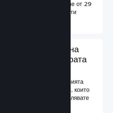
потребители в повече от 29
езика и над 35 валути
Научете още ↓
Управляване на
бизнеса за играта
Ви
Водещите в индустрията
бизнес инструменти, които
Ви помагат да управлявате
своята игра