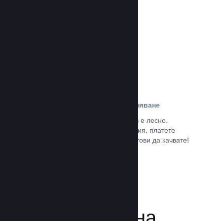
потребители.
Прочете документацията →
Лесна регистрация и разпространяване
Подаването на играта Ви към Steam е лесно.
Попълнете дигиталната документация, платете
малка такса за приложение и сте готови да качвате!
Прочете документацията →
Управляване на