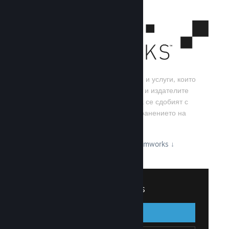
Steamworks е набор от инструменти и услуги, които
помагат на игралните разработчици и издателите
да изграждат своите игри, както и да се сдобият с
най-добрите резултати от разпространението на
заглавия в Steam.
Вижте какво може да предложи Steamworks
↓
Вписване в Steamworks
Вписване
Назад