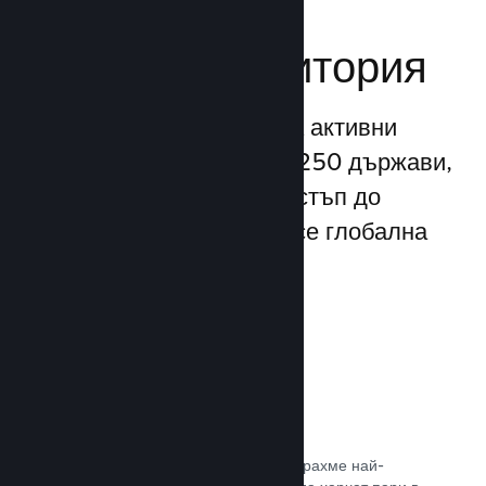
Достигане до
глобална аудитория
С повече от 132 милиона активни
потребители месечно от 250 държави,
Steam Ви предоставя достъп до
безспирно разрастваща се глобална
общност от играчи.
80+ платежни метода
Проучихме и безпроблемно интегрирахме най-