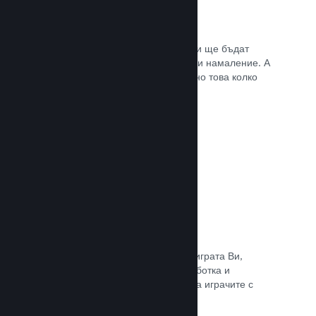
Списъци с желания
Играчите, които пожелават играта Ви ще бъдат
известени, щом тя излезе или получи намаление. А
Вие ще се сдобивате с данни относно това колко
играчи са заинтересовани.
Прочете документацията →
Steam „Ранен достъп“
Позволете на общността да изпита играта Ви,
докато все още е в процес на разработка и
задавайте безопасно очакванията на играчите с
директни отзиви от тях.