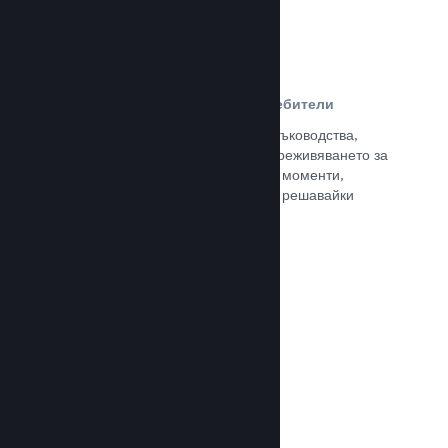
Ръководства, създадени от потребители
Почитателите могат да публикуват ръководства,
така че да задълбочат и подобрят преживяването за
останалите, отличавайки интересни моменти,
обяснявайки сложни икономики или решавайки
пъзели.
Прочете документацията →
Излъчвания на живо