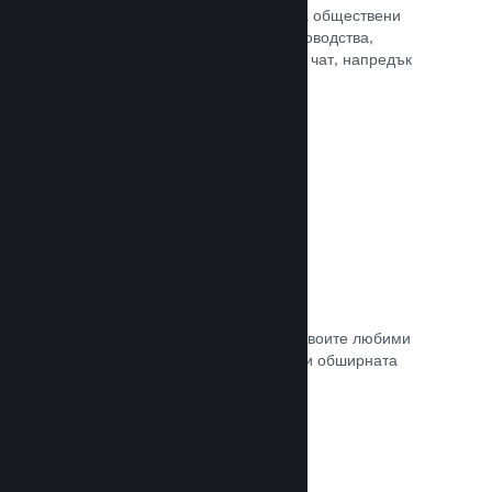
потребителите Ви достъп до редица обществени
характеристики. Като например ръководства,
създадени от потребителите, Steam чат, напредък
за постиженията и още други.
Прочете документацията →
Незабавни снимки
Играчите могат лесно да споделят своите любими
моменти в играта Ви с приятели си и обширната
Steam общност.
Прочете документацията →