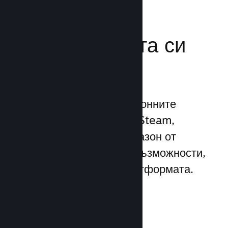
Усилете
маркетинговата си
мощ
Възползвайте се 1 трилионните
ежедневни импресии на Steam,
използвайки широк диапазон от
уникални маркетингови възможности,
вградени директно в платформата.