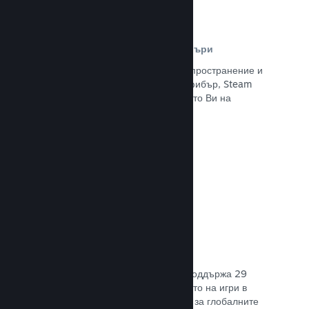
Разпространителна мрежа и сървъри
С над 400 световни сървъри за разпространение и
вътрешна инфраструктура от 1 TB фибър, Steam
може бързо да предостави заглавието Ви на
играчите навсякъде по света.
Прочете документацията →
29 поддържани езика
Steam клиентът е оптимизиран да поддържа 29
основни езика, правейки закупуването на игри в
Steam по-леснодостъпно и приятно за глобалните