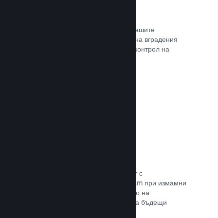
Проследяване на конверсиите
Проследявайте ефективността на Вашите
маркетингови кампании с помощта на вградения
анализ с UTM (системата Urchin за контрол на
трафика)
Прочете документацията →
Предотвратяване на измами
Вие и играчите Ви сте в безопасност с
автоматизираното боравене на Steam при измамни
покупки, а това включва анулирането на
съдържание и предотвратяването на бъдещи
злоупотреби.