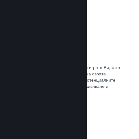
Прочете документацията →
Отличаване на предавания
Ангажирайте се с поддръжниците на играта Ви, като
директно отличавате излъчванията на своята
страница в Steam, предлагайки на потенциалните
купувачи преглед на игралното преживяване и
общността.
Прочете документацията →