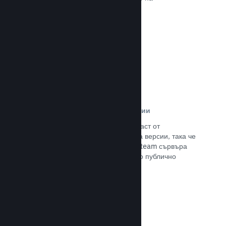
потенциалните си клиенти.
Прочете документацията →
Автоматизирани процеси за версии
Направете Steam автоматизирана част от
нормалния процес за изграждане на версии, така че
да поставите най-новия такава на Steam сървъра
за вътрешно бета изпитание и лесно публично
излизане.
Прочете документацията →