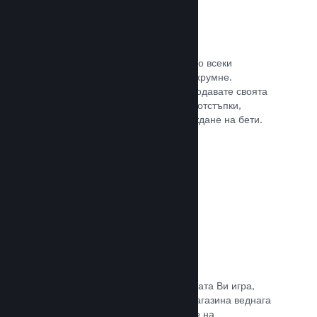
Steam ключове
Поднесе своята игра на клиентите по всеки
възможен начин, който може да Ви хрумне.
Използвайте ключове, така че да продавате своята
игра в магазини на дребно, пускате отстъпки,
оферти с комплекти или при провеждане на бети.
Прочете документацията →
Страници „Очаквайте скоро“
Натрупайте вълнение за предстоящата Ви игра,
като пуснете своята страницата в магазина веднага
щом имате нещо, което да покажете на