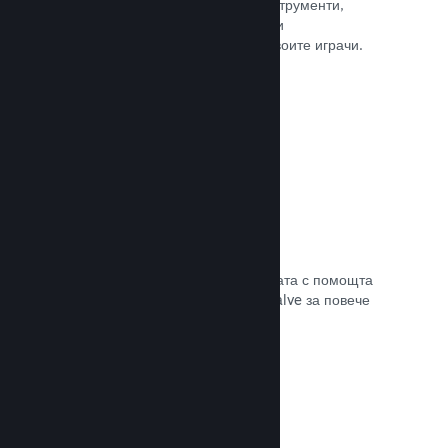
колкото е нужно. Сторете това с инструменти,
помагащи Ви лесно да анонсирате и
разпространявате обновления до своите играчи.
Прочете документацията →
Бърза мрежова инфраструктура
Канализирайте своя трафик в мрежата с помощта
на мрежовата инфраструктура на Valve за повече
стабилност, скорост и устойчивост.
Прочете документацията →