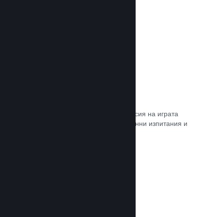
Прочете документацията →
Steam „Игрално изпитание“
По желание открийте достъп до версия на играта
Ви, специално предназначена за ранни изпитания и
отзиви от играчите.
Прочете документацията →