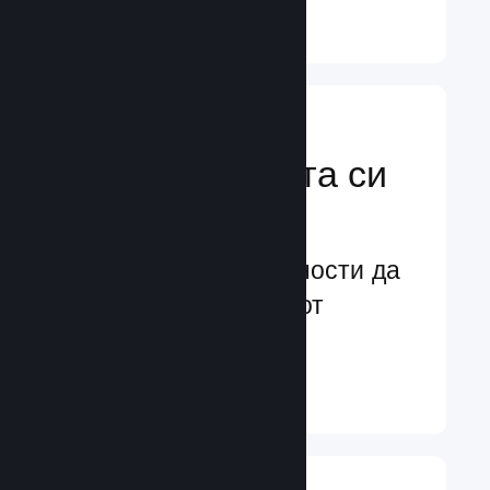
Научете още ↓
Усилете
маркетинговата си
мощ
Безконечни възможности да
бъдете забелязани от
потенциални играчи
Научете още ↓