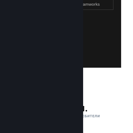
Присъединяване към Steamworks
Създаване на Steam акаунт
Създаването на такъв е лесно и безплатно!
акаунт. Не разполагате със Steam акаунт?
влезете със своя съществуваш Steam
Имайте достъп до Steamworks, като
Присъединяване към Steamworks
132 млн.
АКТИВНИ МЕСЕЧНИ ПОТРЕБИТЕЛИ