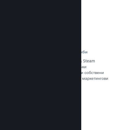
Прочете документацията →
Отстъпки и събития за разпродажби
Участвайте в обичайните събития за Steam
разпродажби, общодостъпни за всички
разработчици, или провеждайте свои собствени
отстъпки, съответстващи на Вашите маркетингови
нужди.
Прочете документацията →