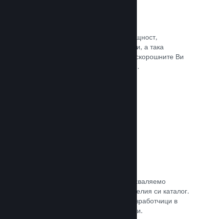
Събития и анонси
Поддържайте контакт със своята общност,
използвайки вградените инструменти, а така
играчите винаги ще са в крак с най-скорошните Ви
събития, дейности и характеристики.
Прочете документацията →
Игрални комплекти
Комбинирайте играта си с нейното сваляемо
съдържание или окомплектовайте целия си каталог.
Или пък си съдействайте с други разработчици в
създаването на тематични комплекти.