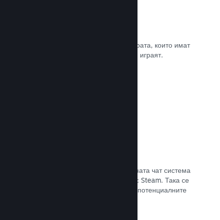
Рецензии
Игрите в Steam се рецензират от хората, които имат
най-голямо значение. Тези, които ги играят.
Прочете документацията →
Чат с приятели
Списъците с приятели и преработената чат система
поддържат играчите ангажирани със Steam. Така се
предлага още един начин, по който потенциалните
клиенти да открият играта Ви.
Прочете документацията →