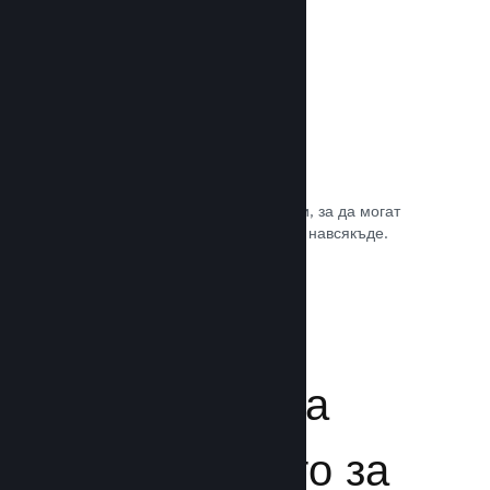
Игрални саундтракове
Продавайте саундтрака на играта си, за да могат
почитателите да му се наслаждават навсякъде.
Прочете документацията →
Подсилване на
преживяването за