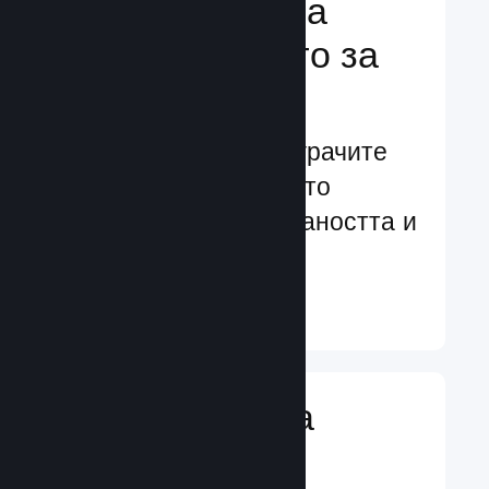
Подсилване на
преживяването за
играчите
Ориентирани към играчите
характеристики, които
увеличават ангажираността и
удовлетворението
Научете още ↓
Въвеждане на
игрални