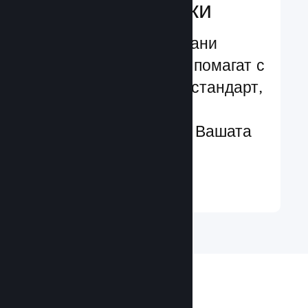
характеристики
Изпробвани и изпитани
структури, които Ви помагат с
лекота да добавяте стандарт,
чрез разширени
характеристики към Вашата
игра
Научете още ↓