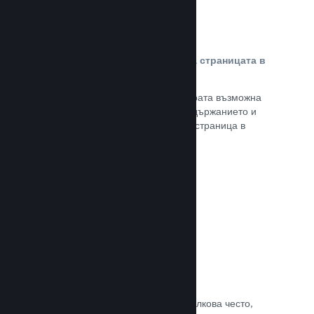
Персонализирано съдържание на страницата в
магазина
Представете своята игра в най-добрата възможна
светлина с пълен контрол върху съдържанието и
изображенията на продуктовата Ви страница в
магазина.
Прочете документацията →
Обновявайте, когато искате
Пускайте обновления всеки път и толкова често,