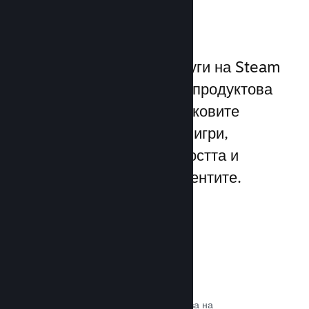
играчите
Уникалният набор от услуги на Steam
надхвърля стандартната продуктова
рамка, предлагана от пусковите
програми за компютърни игри,
увеличавайки ангажираността и
удовлетворението на клиентите.
Steam слой
Интерфейс в играта, който позволява на