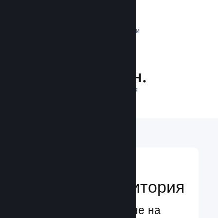
1 трлн.
ДНЕВНИ ИМПРЕСИИ
36.2 млн.
ИГРАЧИ НА ЛИНИЯ
Достигане до
глобална аудитория
Глобално обслужване на