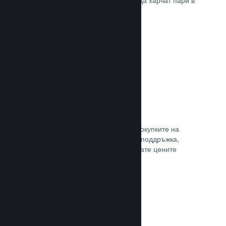
добрите начини, по които играчите да харчат пари в
различни страни по света.
Прочете документацията →
Ценообразуване в 35+ валути
Локализираните валути улесняват покупките на
клиентите. Разполагаме с вградена поддръжка,
която да Ви помогне да конфигурирате цените
правилно за всеки регион.
Прочете документацията →