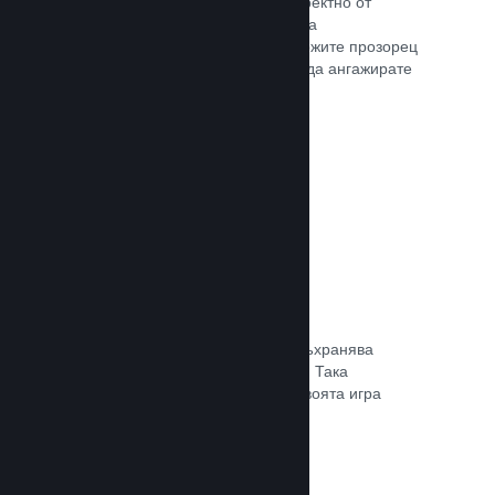
Излъчвайте своята игра на живо директно от
страницата Ви в магазина, така че да
популяризирате събития, да предложите прозорец
в игралната разработка или просто да ангажирате
общността си.
Прочете документацията →
Запазване в облака
Steam облакът може автоматично съхранява
запазени файлове на сървърите ни. Така
потребителите могат да подновят своята игра
независимо къде се намират.
Прочете документацията →