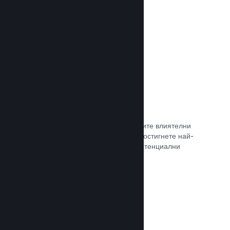
самостоятелно.
Прочете документацията →
Свръзка с куратор
Изведете своята игра пред правилните влиятелни
лица и Steam куратори, така че да достигнете най-
голямата възможна аудитория от потенциални
клиенти.
Прочете документацията →