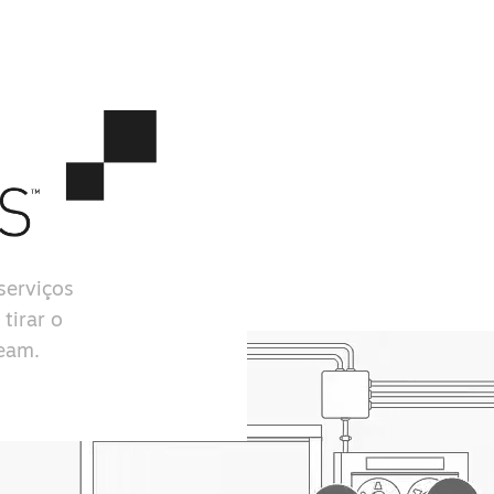
serviços
tirar o
team.