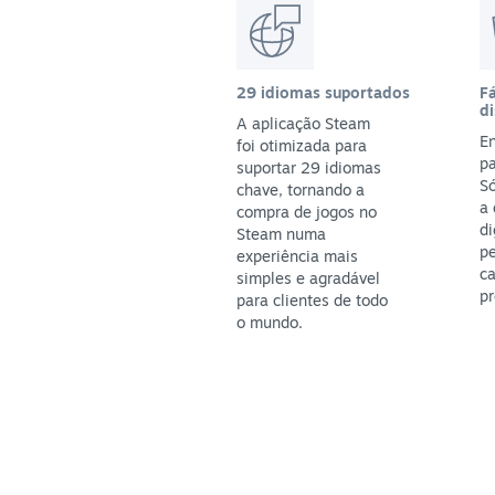
29 idiomas suportados
Fá
di
A aplicação Steam
En
foi otimizada para
pa
suportar 29 idiomas
S
chave, tornando a
a
compra de jogos no
di
Steam numa
p
experiência mais
ca
simples e agradável
pr
para clientes de todo
o mundo.