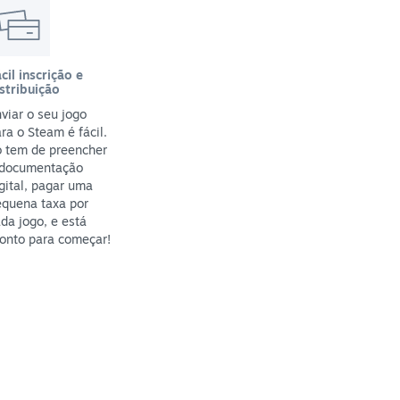
cil inscrição e
stribuição
viar o seu jogo
ra o Steam é fácil.
ó tem de preencher
 documentação
gital, pagar uma
equena taxa por
da jogo, e está
onto para começar!