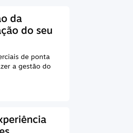
ão da
ação do seu
rciais de ponta
zer a gestão do
xperiência
es