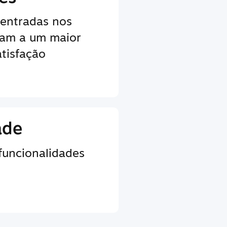
centradas nos
vam a um maior
tisfação
ade
 funcionalidades