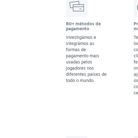
80+ métodos de
P
pagamento
m
Investigámos e
T
integrámos as
lo
formas de
c
pagamento mais
cl
usadas pelos
f
jogadores nos
in
diferentes países de
aj
todo o mundo.
os
c
ca