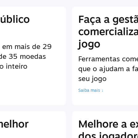
úblico
Faça a gest
comercializ
jogo
es em mais de 29
 de 35 moedas
Ferramentas come
 inteiro
que o ajudam a fa
seu jogo
Saiba mais ↓
melhor
Melhore a e
dos jogador