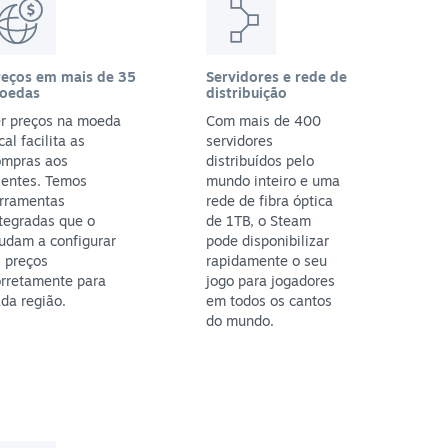
reços em mais de 35
Servidores e rede de
oedas
distribuição
er preços na moeda
Com mais de 400
cal facilita as
servidores
ompras aos
distribuídos pelo
ientes. Temos
mundo inteiro e uma
erramentas
rede de fibra óptica
tegradas que o
de 1TB, o Steam
udam a configurar
pode disponibilizar
 preços
rapidamente o seu
orretamente para
jogo para jogadores
da região.
em todos os cantos
do mundo.