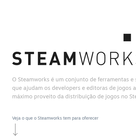
O Steamworks é um conjunto de ferramentas e 
que ajudam os developers e editoras de jogos a 
máximo proveito da distribuição de jogos no S
Veja o que o Steamworks tem para oferecer