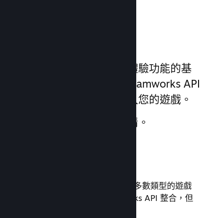
遊戲體驗功能
我們已經奠定了多項遊戲體驗功能的基
礎，您無須操心。使用 Steamworks API
即可簡易地將這些功能加入您的遊戲。
請參閱
功能文獻
以了解詳情。
基本功能
這些功能滿足了基本需要，因而大多數類型的遊戲
都能獲益。雖然需要與 Steamworks API 整合，但
實作卻相當容易。