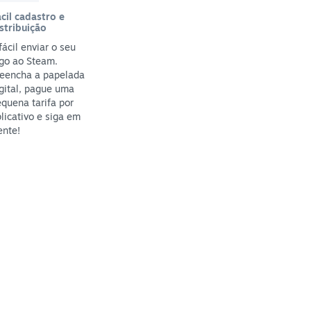
cil cadastro e
stribuição
fácil enviar o seu
go ao Steam.
reencha a papelada
gital, pague uma
quena tarifa por
licativo e siga em
ente!