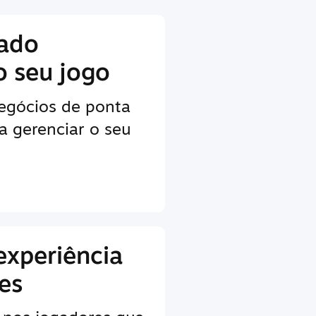
lado
o seu jogo
egócios de ponta
a gerenciar o seu
experiência
es