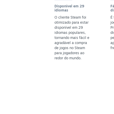
Disponível em 29
Fá
idiomas
di
O cliente Steam foi
É 
otimizado para estar
jo
disponível em 29
P
idiomas populares,
di
tornando mais fácil e
pe
agradável a compra
ap
de jogos no Steam
fr
para jogadores ao
redor do mundo.