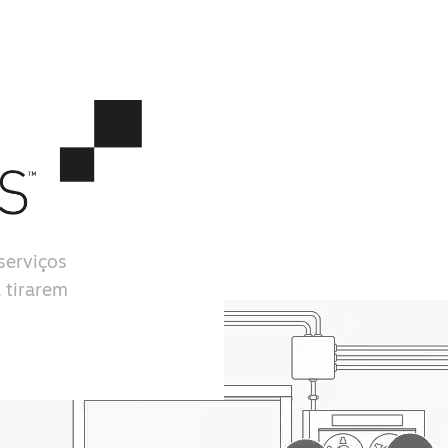
serviços
 tirarem