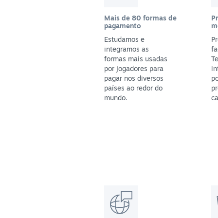
Mais de 80 formas de
P
pagamento
m
Estudamos e
Pr
integramos as
fa
formas mais usadas
T
por jogadores para
in
pagar nos diversos
po
países ao redor do
pr
mundo.
ca