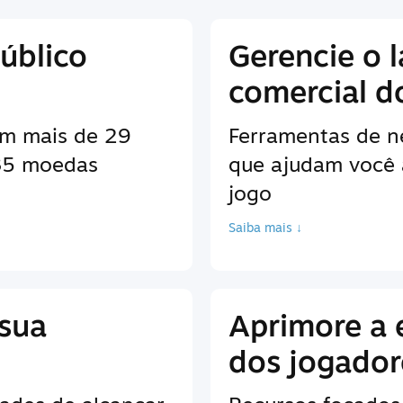
úblico
Gerencie o 
comercial d
em mais de 29
Ferramentas de n
 35 moedas
que ajudam você 
jogo
Saiba mais ↓
 sua
Aprimore a 
dos jogador