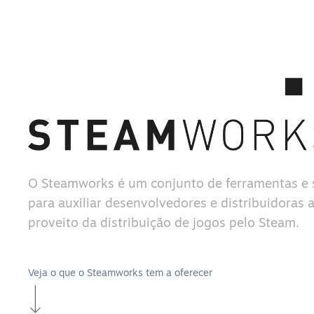
O Steamworks é um conjunto de ferramentas e 
para auxiliar desenvolvedores e distribuidoras a
proveito da distribuição de jogos pelo Steam.
Veja o que o Steamworks tem a oferecer