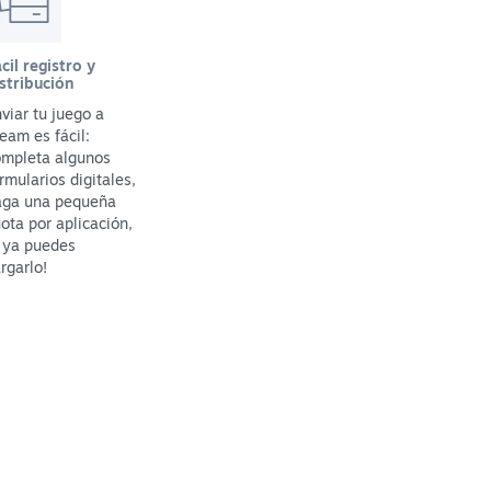
cil registro y
stribución
viar tu juego a
eam es fácil:
ompleta algunos
rmularios digitales,
aga una pequeña
ota por aplicación,
 ya puedes
rgarlo!