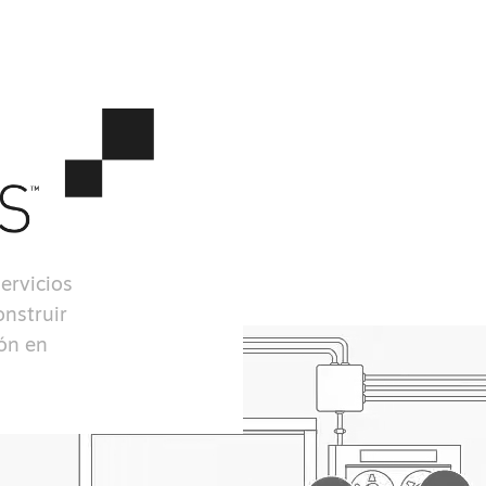
ervicios
onstruir
ión en