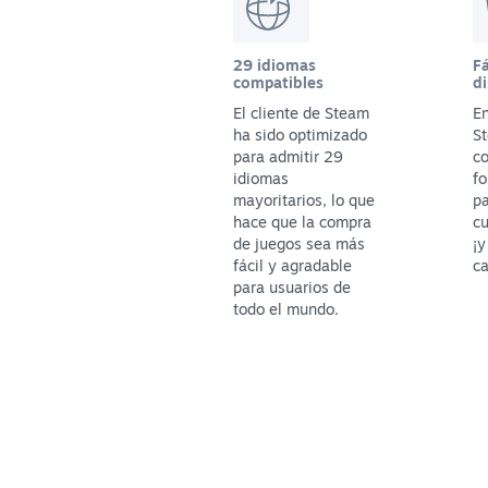
29 idiomas
Fá
compatibles
di
El cliente de Steam
En
ha sido optimizado
St
para admitir 29
c
idiomas
fo
mayoritarios, lo que
p
hace que la compra
cu
de juegos sea más
¡y
fácil y agradable
ca
para usuarios de
todo el mundo.