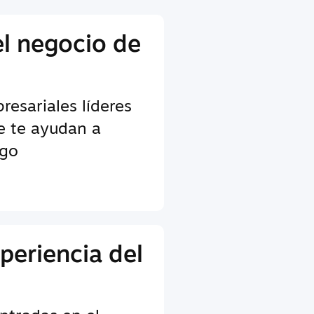
el negocio de
esariales líderes
ue te ayudan a
ego
periencia del