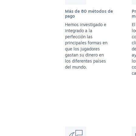
Más de 80 métodos de
P
pago
m
Hemos investigado e
E
integrado a la
lo
perfección las
co
principales formas en
cl
que los jugadores
de
gastan su dinero en
ay
los diferentes países
lo
del mundo.
c
ca