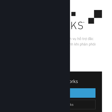
Steamworks là một bộ công cụ và dịch vụ hỗ trợ đắc
lực cho các nhà phát triển và phát hành khi phân phối
trò chơi qua Steam.
Xem mọi tính năng của Steamworks
↓
Đăng nhập vào Steamworks
Đăng nhập
Quay lại
Gia nhập Steamworks
Tạo tài khoản Steam