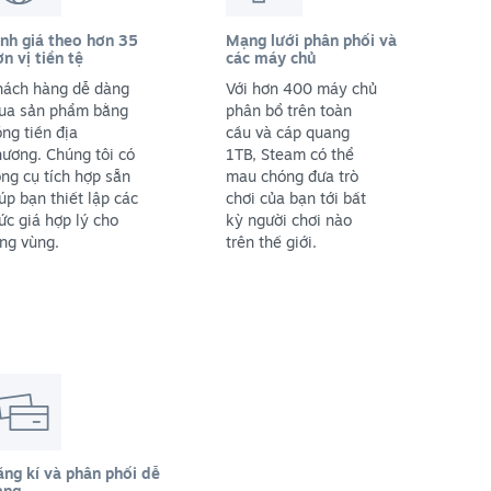
nh giá theo hơn 35
Mạng lưới phân phối và
n vị tiền tệ
các máy chủ
hách hàng dễ dàng
Với hơn 400 máy chủ
ua sản phẩm bằng
phân bổ trên toàn
ng tiền địa
cầu và cáp quang
ương. Chúng tôi có
1TB, Steam có thể
ng cụ tích hợp sẵn
mau chóng đưa trò
úp bạn thiết lập các
chơi của bạn tới bất
c giá hợp lý cho
kỳ người chơi nào
ng vùng.
trên thế giới.
ng kí và phân phối dễ
àng