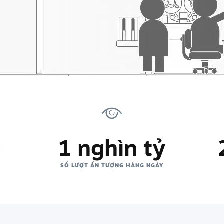
u
1 nghìn tỷ
SỐ LƯỢT ẤN TƯỢNG HÀNG NGÀY