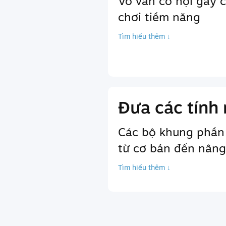
Vô vàn cơ hội gây 
chơi tiềm năng
Tìm hiểu thêm ↓
Đưa các tính 
Các bộ khung phần
từ cơ bản đến nâng
Tìm hiểu thêm ↓