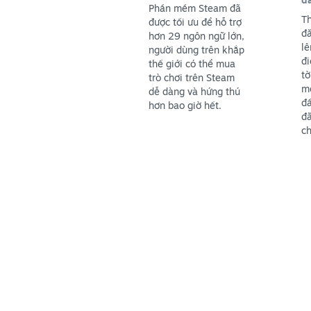
Phần mềm Steam đã
Th
được tối ưu để hỗ trợ
đă
hơn 29 ngôn ngữ lớn,
lê
người dùng trên khắp
đi
thế giới có thể mua
tờ
trò chơi trên Steam
mộ
dễ dàng và hứng thú
đầ
hơn bao giờ hết.
đã
ch