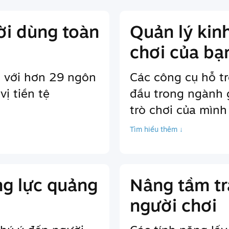
ời dùng toàn
Quản lý kin
chơi của bạ
 với hơn 29 ngôn
Các công cụ hỗ t
ị tiền tệ
đầu trong ngành 
trò chơi của mình
Tìm hiểu thêm ↓
g lực quảng
Nâng tầm tr
người chơi