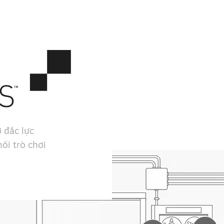
 đắc lực
ối trò chơi