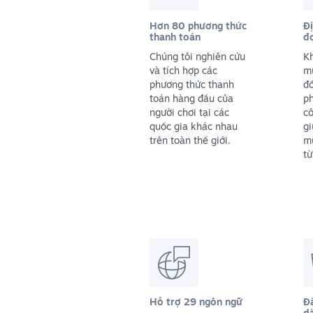
Hơn 80 phương thức
Đị
thanh toán
đơ
Chúng tôi nghiên cứu
K
và tích hợp các
m
phương thức thanh
đồ
toán hàng đầu của
ph
người chơi tại các
cô
quốc gia khác nhau
gi
trên toàn thế giới.
mứ
từ
Hỗ trợ 29 ngôn ngữ
Đă
d