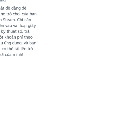
ật dễ dàng để
ng trò chơi của bạn
n Steam. Chỉ cần
ền vào vài loại giấy
 kỹ thuật số, trả
t khoản phí theo
u ứng dụng, và bạn
 có thể tải lên trò
ơi của mình!