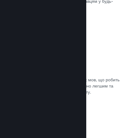
може швидко доставити вашу гру гравцям у будь-
якій частині світу.
Документація →
Підтримувані мови: 29
Клієнт Steam підтримує 29 ключових мов, що робить
процес придбання ігор у Steam значно легшим та
приємнішим для гравців із усього світу.
Документація →