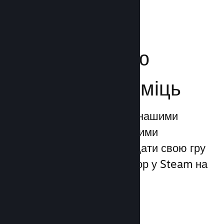
Посильте свою
маркетингову міць
Ви можете скористатися нашими
унікальними маркетинговими
можливостями, щоби додати свою гру
до 1 трильйона показів ігор у Steam на
день.