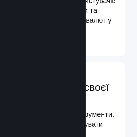
Обслуговування користувачів
більш ніж 29 мовами та
підтримка понад 35 валют у
всьому світі
Докладніше ↓
Керуйте
просуванням своєї
гри
Провідні бізнес-інструменти,
які допомагають керувати
вашою грою