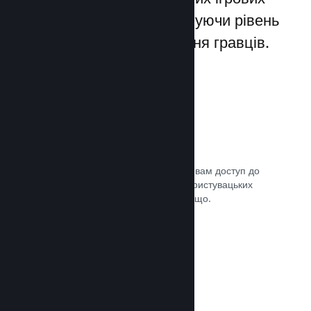
лаунчерів для ПК, збільшуючи рівень
заохочення та задоволення гравців.
Оверлей Steam
Внутрішньоігровий інтерфейс надає вам доступ до
багатьох можливостей спільноти: користувацьких
посібників, чату Steam, досягнень тощо.
Документація →