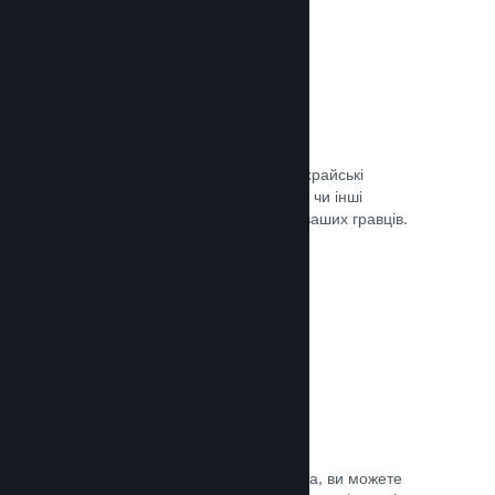
Запобігання шахрайству
Steam автоматично врегульовує шахрайські
придбання, як-от скасування вмісту, чи інші
зловживання, і це вбезпечує вас та ваших гравців.
Документація →
Захист від піратства
Щоби зменшити можливість піратства, ви можете