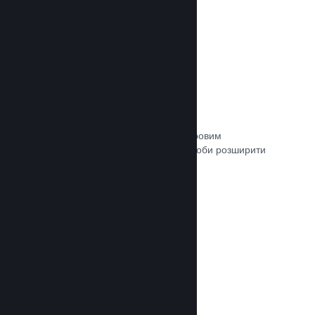
Зв’язок із кураторами
Пропонуйте свою гру відповідним ігровим
авторитетам та кураторам Steam, щоби розширити
аудиторію потенційних покупців.
Документація →
Рецензії