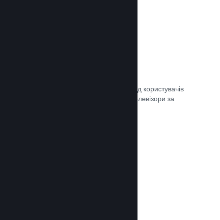
Remote Play
Автоматично розширте ігровий досвід користувачів
Steam на телефони, планшети чи телевізори за
допомогою Steam Remote Play.
Документація →
Remote Play Together