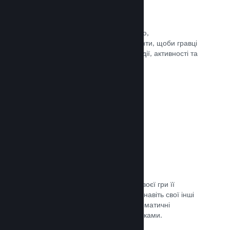
Події та оголошення
Будьте на зв’язку зі своєю спільнотою,
використовуючи вбудовані інструменти, щоби гравці
завжди знали про ваші найновіші події, активності та
функції.
Документація →
Комплекти ігор
Створюйте комплекти: додайте до своєї гри її
завантажуваний вміст, саундтрек чи навіть свої інші
ігри. Ви також можете створювати тематичні
комплекти разом з іншими розробниками.