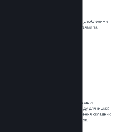
Миттєві знімки екрана
Гравці легко можуть ділитися своїми улюбленими
моментами з вашої гри зі своїми друзями та
найширшою спільнотою Steam.
Документація →
Посібники від спільноти
Фани можуть публікувати посібники задля
поглиблення та вдосконалення досвіду для інших:
висвітлення цікавих моментів, пояснення складних
економік або розв’язання головоломок.
Документація →