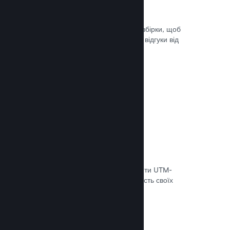
Steam Playtest
Легко керуйте доступом до окремої збірки, щоб
проводити тестування й отримувати відгуки від
гравців на ранніх етапах розробки.
Документація →
Відстеження конверсій
Використовуйте вбудовані інструменти UTM-
аналітики, щоб оцінювати ефективність своїх
маркетингових кампаній.
Документація →