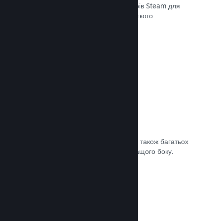
передавати останні збірки до серверів Steam для
внутрішнього бета-тестування чи легкого
загальнодоступного випуску.
Документація →
Власна сторінка крамниці Steam
За допомогою зображень та відео, а також багатьох
налаштувань покажіть свою гру з кращого боку.
Документація →