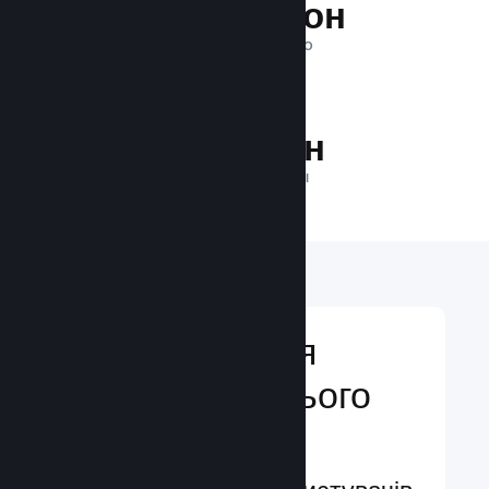
1 трильйон
ПОКАЗІВ ЩОДЕННО
25.5 млн
ГРАВЦІВ У МЕРЕЖІ
Відкривайтеся
аудиторії з усього
світу