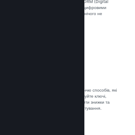
скористатися інструментами Steam DRM (Digital
Rights Management — «Управління цифровими
правами»), додати свою систему чи нічого не
використовувати. Вибір за вами.
Документація →
Ключі Steam
Надавайте доступ до своєї гри безліччю способів, які
ви тільки можете уявити. Використовуйте ключі,
щоби продавати ігри вроздріб, вводити знижки та
пропонувати комплекти, або для тестування.
Документація →