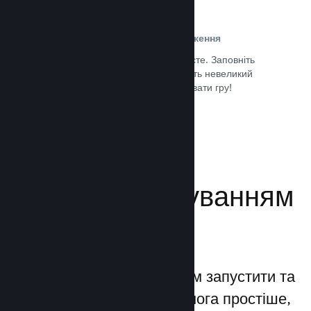
Проста реєстрація та розповсюдження
Надсилання гри до Steam дуже просте. Заповніть
кілька цифрових документів, заплатіть невеликий
внесок і все — ви можете завантажувати гру!
Документація →
Керуйте просуванням
своєї гри
Steamworks дозволяє вам запустити та
керувати процесами якомога простіше,