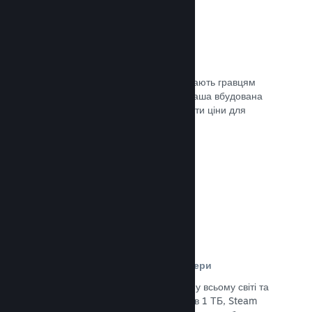
Ціни у 35+ валютах
Місцеві регіональні валюти допомагають гравцям
простіше здійснювати придбання. Наша вбудована
підтримка допоможе вам налаштувати ціни для
кожного регіону.
Документація →
Мережа розповсюдження та сервери
Із понад 400 розподілених серверів у всьому світі та
основним оптоволоконним зв’язком в 1 ТБ, Steam