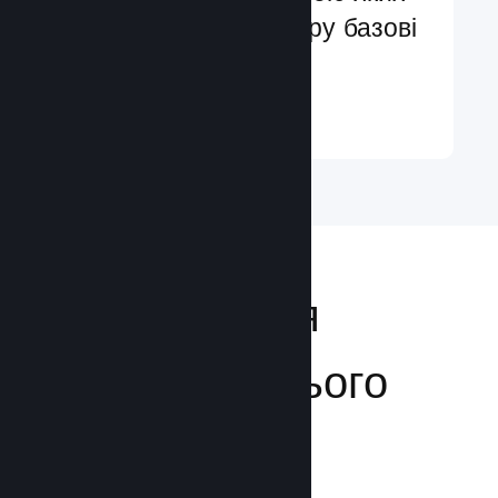
ви легко додасте в гру базові
та поліпшені функції
Докладніше ↓
Відкривайтеся
аудиторії з усього
світу