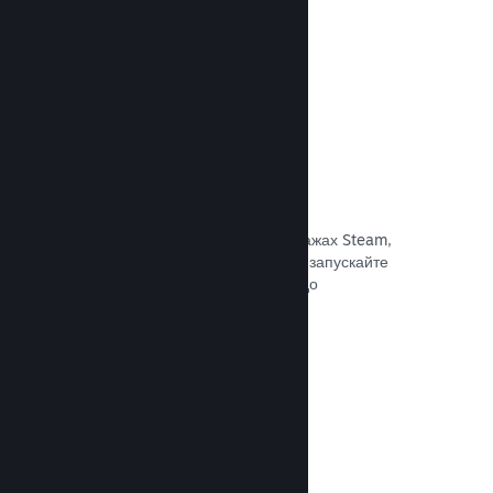
Документація →
Знижки та розпродажі
Беріть участь у регулярних розпродажах Steam,
доступних для всіх розробників, або запускайте
власні програми знижок відповідно до
маркетингових потреб.
Документація →