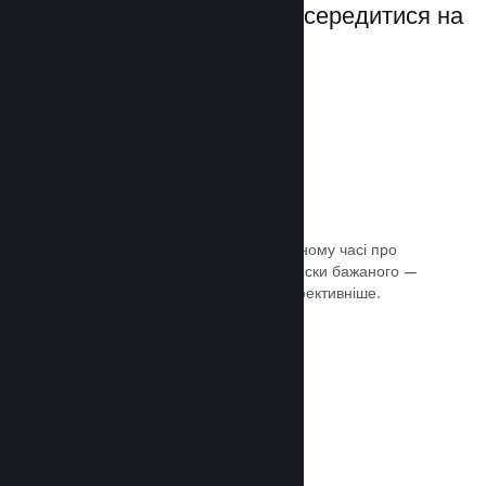
даючи вам можливість зосередитися на
своїй грі.
Дані розпродажів наживо
Розділені за регіонами звіти в реальному часі про
ваші продажі, кількість гравців та списки бажаного —
усе це допоможе вам працювати ефективніше.
Документація →