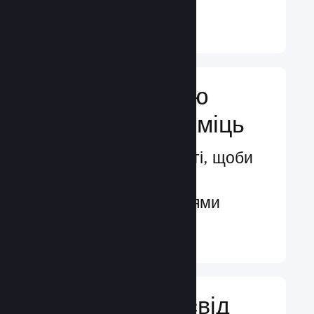
Докладніше ↓
Посильте свою
маркетингову міць
Безмежні можливості, щоби
бути поміченими
потенційними гравцями
Докладніше ↓
Поліпшіть досвід