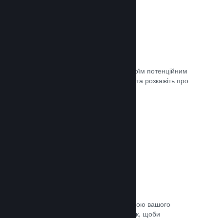
Майбутні сторінки
Щойно ви матимете що показати своїм потенційним
клієнтам, створіть сторінку крамниці та розкажіть про
свою гру світу.
Документація →
Автоматичний процес збірки
Зробіть Steam автоматичною частиною вашого
звичайного процесу підготовки збірок, щоби