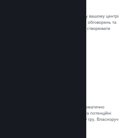
Центр спільноти
Шанувальники можуть спілкуватися у вашому центрі
спільноти — вбудованому місцю для обговорень та
новин. Окрім того, вони можуть самі створювати
вміст для поліпшення вашої гри.
Документація →
Форуми
У вашому центрі спільноти було автоматично
створено форум, де шанувальники та потенційні
покупці можуть поговорити про вашу гру. Власноруч
нічого створювати непотрібно.
Документація →