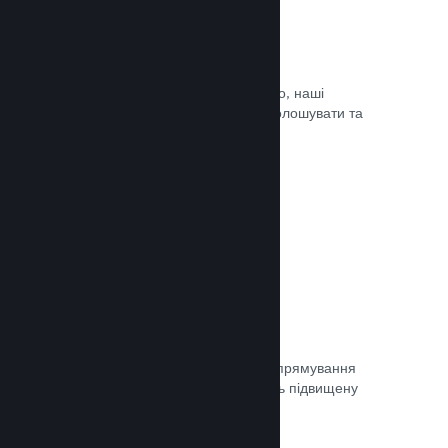
Оновлюйте коли завгодно
Випускайте оновлення коли завгодно, наші
інструменти дозволять вам легко оголошувати та
доносити оновлення до гравців.
Документація →
Швидка мережа
Використовуйте мережу Valve для спрямування
мережевого трафіку, що забезпечить підвищену
стабільність, швидкість і стійкість.
Документація →