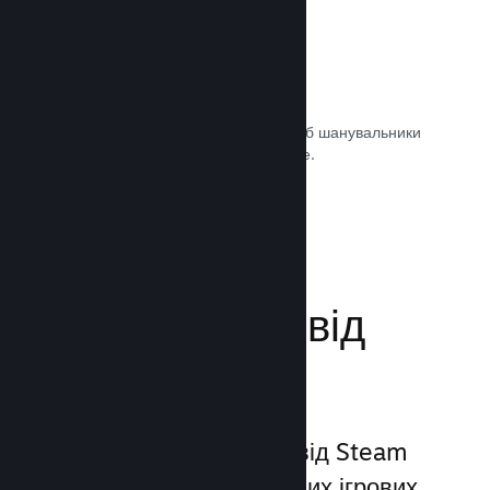
Саундтреки ігор
Продавайте саундтрек своєї гри, щоб шанувальники
могли насолоджуватися ним будь-де.
Документація →
Поліпшіть досвід
гравців
Унікальний набір послуг від Steam
виходить за межі звичайних ігрових