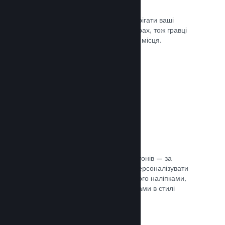
Хмарні збереження
Steam Cloud може автоматично зберігати ваші
файли збереження на наших серверах, тож гравці
можуть продовжити гру з будь-якого місця.
Документація →
Персоналізація профілю
Створіть предмети для крамниці жетонів — за
їхньою допомогою гравці зможуть персоналізувати
свій профіль Steam, прикрасивши його наліпками,
аватарами, тлом й іншими предметами в стилі
вашої гри.
Документація →