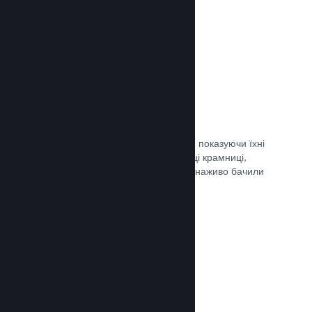
Документація →
Обрані трансляції
Заохочуйте шанувальників своєї гри, показуючи їхні
трансляції безпосередньо на сторінці крамниці,
щоби потенційні гравці та спільнота наживо бачили
ігролад.
Документація →