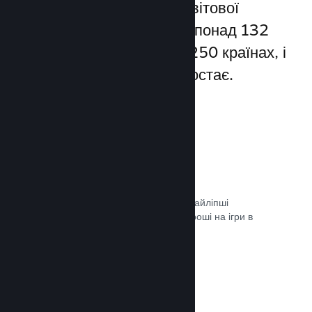
Steam надає доступ до світової
спільноти гравців — а це понад 132
мільйони користувачів у 250 країнах, і
їхня кількість постійно зростає.
80+ способів оплати
Ми дослідили та легко інтегрували найліпші
способи, якими гравці витрачають гроші на ігри в
різних країнах світу.
Документація →