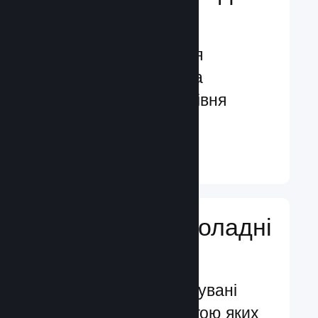
гравців
Функції, створені для
залучення гравців та
посилення їхнього рівня
задоволення
Докладніше ↓
Додавайте ігроладні
функції
Перевірені й випробувані
системи, за допомогою яких