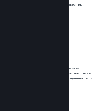
Ігри на Steam рецензуються найважливішими
людьми — тими, хто в них грають.
Документація →
Чат із друзями
Списки друзів і перероблена система чату
залишають гравців у Steam ще довше, тим самим
даючи вам іще один спосіб розповсюдження своїх
ігор потенційним покупцям.
Документація →