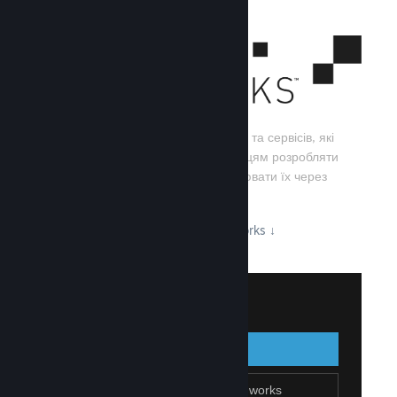
Steamworks — це набір інструментів та сервісів, які
допомагають розробникам та видавцям розробляти
свої ігри, а також ефективно поширювати їх через
Steam.
Дізнайтеся про можливості Steamworks
↓
Увійти до Steamworks
Увійти
Назад
Приєднатися до Steamworks