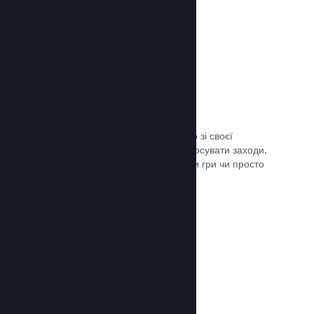
Трансляції наживо
Транслюйте свою гру наживо просто зі своєї
сторінки в крамниці Steam, щоби просувати заходи,
розповісти подробиці щодо розробки гри чи просто
поспілкуватися зі спільнотою.
Документація →