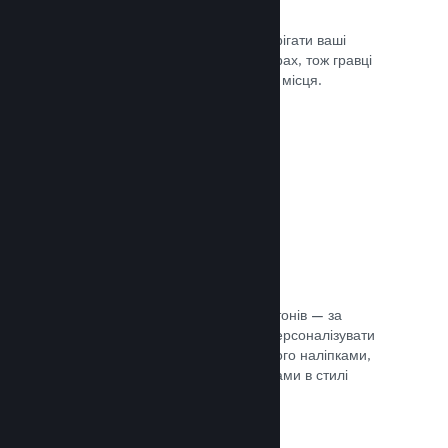
Хмарні збереження
Steam Cloud може автоматично зберігати ваші
файли збереження на наших серверах, тож гравці
можуть продовжити гру з будь-якого місця.
Документація →
Персоналізація профілю
Створіть предмети для крамниці жетонів — за
їхньою допомогою гравці зможуть персоналізувати
свій профіль Steam, прикрасивши його наліпками,
аватарами, тлом й іншими предметами в стилі
вашої гри.
Документація →