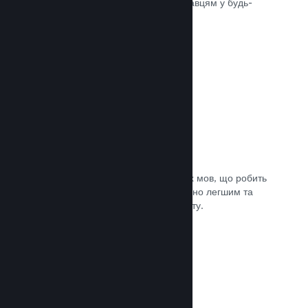
може швидко доставити вашу гру гравцям у будь-
якій частині світу.
Документація →
Підтримувані мови: 29
Клієнт Steam підтримує 29 ключових мов, що робить
процес придбання ігор у Steam значно легшим та
приємнішим для гравців із усього світу.
Документація →