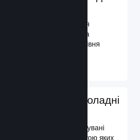
гравців
Функції, створені для
залучення гравців та
посилення їхнього рівня
задоволення
Докладніше ↓
Додавайте ігроладні
функції
Перевірені й випробувані
системи, за допомогою яких