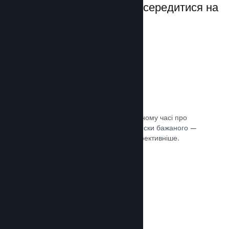
даючи вам можливість зосередитися на
своїй грі.
Дані розпродажів наживо
Розділені за регіонами звіти в реальному часі про
ваші продажі, кількість гравців та списки бажаного —
усе це допоможе вам працювати ефективніше.
Документація →