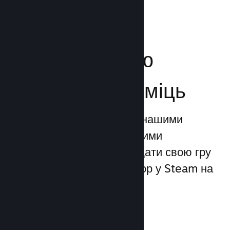
Посильте свою
маркетингову міць
Ви можете скористатися нашими
унікальними маркетинговими
можливостями, щоби додати свою гру
до 1 трильйона показів ігор у Steam на
день.