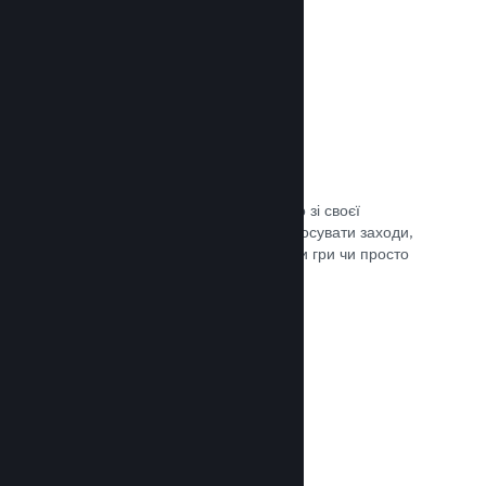
Трансляції наживо
Транслюйте свою гру наживо просто зі своєї
сторінки в крамниці Steam, щоби просувати заходи,
розповісти подробиці щодо розробки гри чи просто
поспілкуватися зі спільнотою.
Документація →