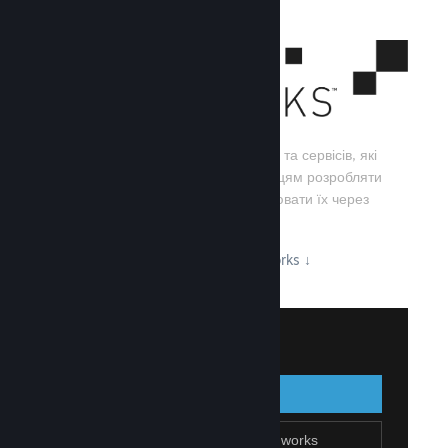
Steamworks — це набір інструментів та сервісів, які
допомагають розробникам та видавцям розробляти
свої ігри, а також ефективно поширювати їх через
Steam.
Дізнайтеся про можливості Steamworks
↓
Увійти до Steamworks
Увійти
Назад
Приєднатися до Steamworks