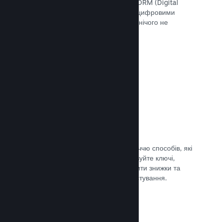
скористатися інструментами Steam DRM (Digital
Rights Management — «Управління цифровими
правами»), додати свою систему чи нічого не
використовувати. Вибір за вами.
Документація →
Ключі Steam
Надавайте доступ до своєї гри безліччю способів, які
ви тільки можете уявити. Використовуйте ключі,
щоби продавати ігри вроздріб, вводити знижки та
пропонувати комплекти, або для тестування.
Документація →