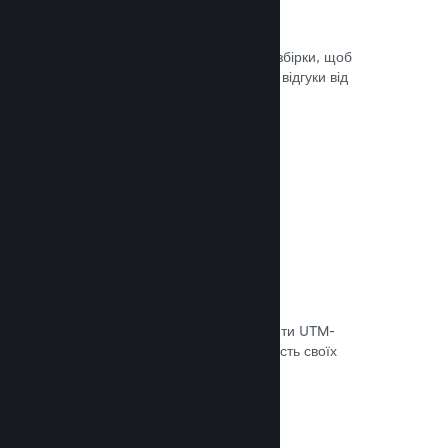
Steam Playtest
Легко керуйте доступом до окремої збірки, щоб
проводити тестування й отримувати відгуки від
гравців на ранніх етапах розробки.
Документація →
Відстеження конверсій
Використовуйте вбудовані інструменти UTM-
аналітики, щоб оцінювати ефективність своїх
маркетингових кампаній.
Документація →