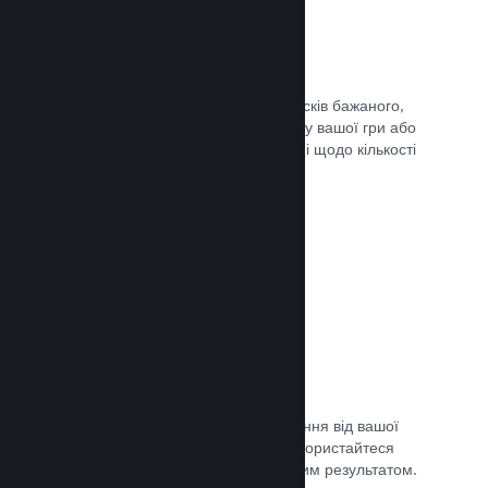
Списки бажаного
Гравці, які додадуть вашу гру до списків бажаного,
отримають сповіщення в разі випуску вашої гри або
додання знижки, а ви отримаєте дані щодо кількості
зацікавлених гравців.
Документація →
Дочасний доступ Steam
Дозвольте спільноті отримати враження від вашої
гри, допоки вона ще в розробці — скористайтеся
відгуками для порівняння з очікуваним результатом.