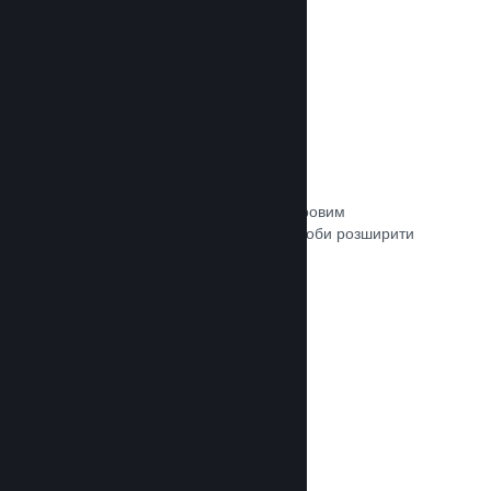
Зв’язок із кураторами
Пропонуйте свою гру відповідним ігровим
авторитетам та кураторам Steam, щоби розширити
аудиторію потенційних покупців.
Документація →
Рецензії