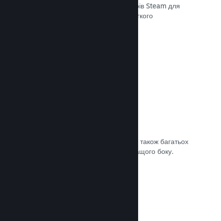
передавати останні збірки до серверів Steam для
внутрішнього бета-тестування чи легкого
загальнодоступного випуску.
Документація →
Власна сторінка крамниці Steam
За допомогою зображень та відео, а також багатьох
налаштувань покажіть свою гру з кращого боку.
Документація →