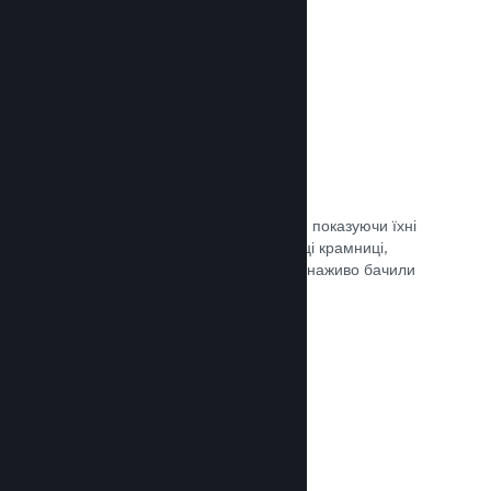
Документація →
Обрані трансляції
Заохочуйте шанувальників своєї гри, показуючи їхні
трансляції безпосередньо на сторінці крамниці,
щоби потенційні гравці та спільнота наживо бачили
ігролад.
Документація →