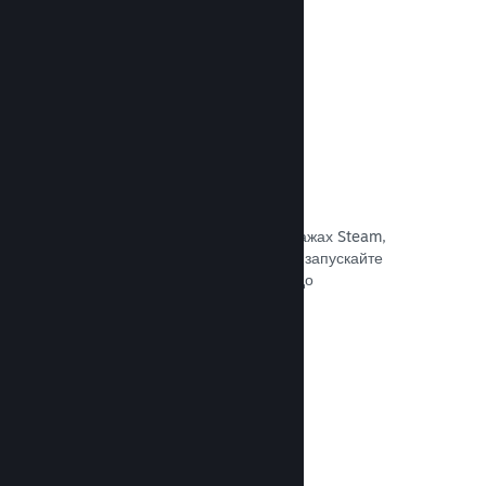
Документація →
Знижки та розпродажі
Беріть участь у регулярних розпродажах Steam,
доступних для всіх розробників, або запускайте
власні програми знижок відповідно до
маркетингових потреб.
Документація →