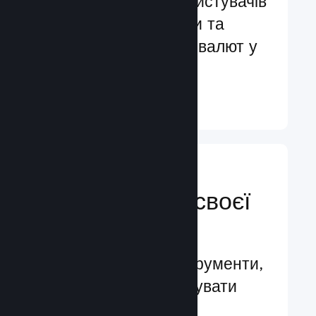
Обслуговування користувачів
більш ніж 29 мовами та
підтримка понад 35 валют у
всьому світі
Докладніше ↓
Керуйте
просуванням своєї
гри
Провідні бізнес-інструменти,
які допомагають керувати
вашою грою