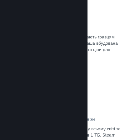
Ціни у 35+ валютах
Місцеві регіональні валюти допомагають гравцям
простіше здійснювати придбання. Наша вбудована
підтримка допоможе вам налаштувати ціни для
кожного регіону.
Документація →
Мережа розповсюдження та сервери
Із понад 400 розподілених серверів у всьому світі та
основним оптоволоконним зв’язком в 1 ТБ, Steam