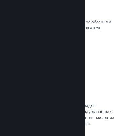
Миттєві знімки екрана
Гравці легко можуть ділитися своїми улюбленими
моментами з вашої гри зі своїми друзями та
найширшою спільнотою Steam.
Документація →
Посібники від спільноти
Фани можуть публікувати посібники задля
поглиблення та вдосконалення досвіду для інших:
висвітлення цікавих моментів, пояснення складних
економік або розв’язання головоломок.
Документація →