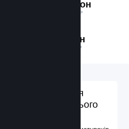
1 трильйон
ПОКАЗІВ ЩОДЕННО
37.3 млн
ГРАВЦІВ У МЕРЕЖІ
Відкривайтеся
аудиторії з усього
світу