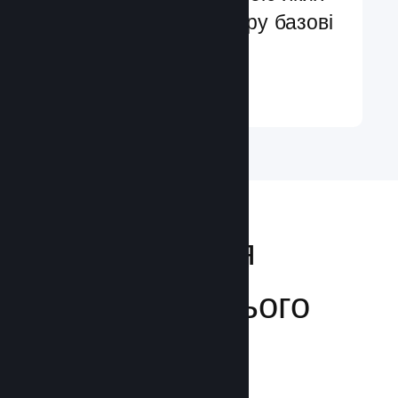
ви легко додасте в гру базові
та поліпшені функції
Докладніше ↓
Відкривайтеся
аудиторії з усього
світу