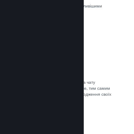
Ігри на Steam рецензуються найважливішими
людьми — тими, хто в них грають.
Документація →
Чат із друзями
Списки друзів і перероблена система чату
залишають гравців у Steam ще довше, тим самим
даючи вам іще один спосіб розповсюдження своїх
ігор потенційним покупцям.
Документація →