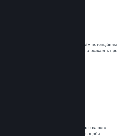
Майбутні сторінки
Щойно ви матимете що показати своїм потенційним
клієнтам, створіть сторінку крамниці та розкажіть про
свою гру світу.
Документація →
Автоматичний процес збірки
Зробіть Steam автоматичною частиною вашого
звичайного процесу підготовки збірок, щоби