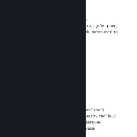
Події та оголошення
Будьте на зв’язку зі своєю спільнотою,
використовуючи вбудовані інструменти, щоби гравці
завжди знали про ваші найновіші події, активності та
функції.
Документація →
Комплекти ігор
Створюйте комплекти: додайте до своєї гри її
завантажуваний вміст, саундтрек чи навіть свої інші
ігри. Ви також можете створювати тематичні
комплекти разом з іншими розробниками.