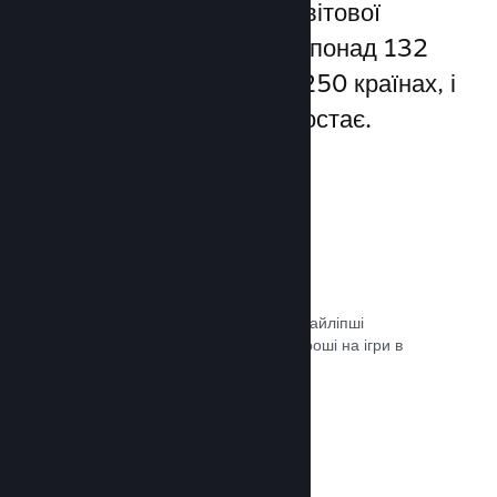
Steam надає доступ до світової
спільноти гравців — а це понад 132
мільйони користувачів у 250 країнах, і
їхня кількість постійно зростає.
80+ способів оплати
Ми дослідили та легко інтегрували найліпші
способи, якими гравці витрачають гроші на ігри в
різних країнах світу.
Документація →