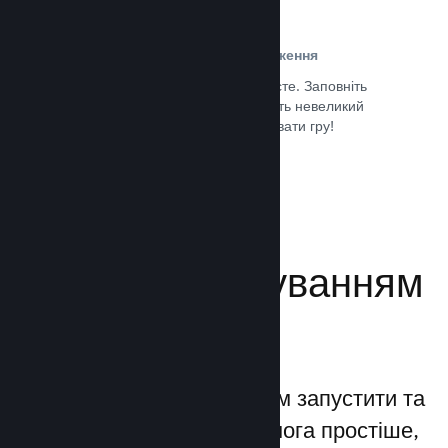
Проста реєстрація та розповсюдження
Надсилання гри до Steam дуже просте. Заповніть
кілька цифрових документів, заплатіть невеликий
внесок і все — ви можете завантажувати гру!
Документація →
Керуйте просуванням
своєї гри
Steamworks дозволяє вам запустити та
керувати процесами якомога простіше,