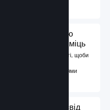
Докладніше ↓
Посильте свою
маркетингову міць
Безмежні можливості, щоби
бути поміченими
потенційними гравцями
Докладніше ↓
Поліпшіть досвід