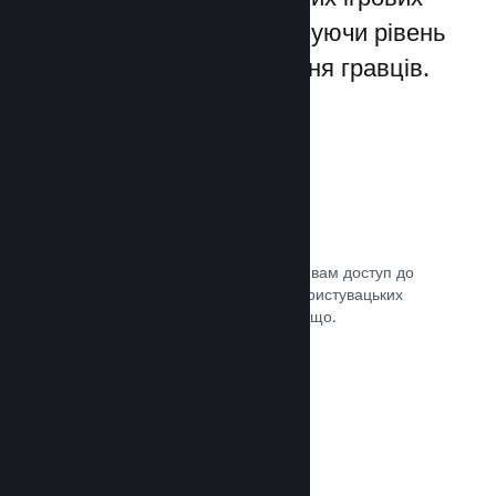
лаунчерів для ПК, збільшуючи рівень
заохочення та задоволення гравців.
Оверлей Steam
Внутрішньоігровий інтерфейс надає вам доступ до
багатьох можливостей спільноти: користувацьких
посібників, чату Steam, досягнень тощо.
Документація →