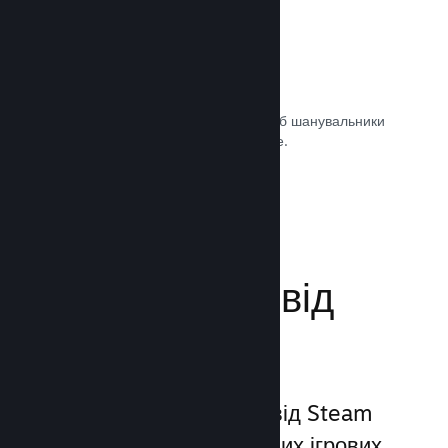
Саундтреки ігор
Продавайте саундтрек своєї гри, щоб шанувальники
могли насолоджуватися ним будь-де.
Документація →
Поліпшіть досвід
гравців
Унікальний набір послуг від Steam
виходить за межі звичайних ігрових