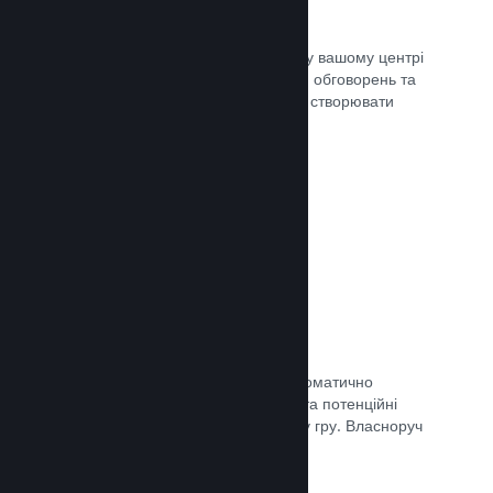
Центр спільноти
Шанувальники можуть спілкуватися у вашому центрі
спільноти — вбудованому місцю для обговорень та
новин. Окрім того, вони можуть самі створювати
вміст для поліпшення вашої гри.
Документація →
Форуми
У вашому центрі спільноти було автоматично
створено форум, де шанувальники та потенційні
покупці можуть поговорити про вашу гру. Власноруч
нічого створювати непотрібно.
Документація →