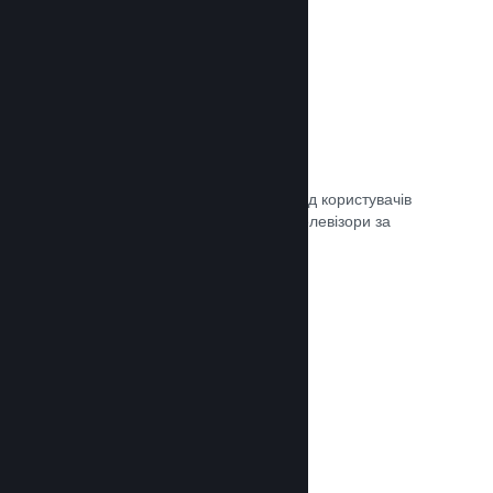
Remote Play
Автоматично розширте ігровий досвід користувачів
Steam на телефони, планшети чи телевізори за
допомогою Steam Remote Play.
Документація →
Remote Play Together