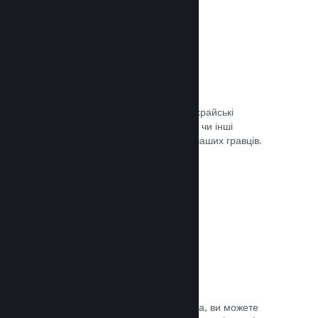
Запобігання шахрайству
Steam автоматично врегульовує шахрайські
придбання, як-от скасування вмісту, чи інші
зловживання, і це вбезпечує вас та ваших гравців.
Документація →
Захист від піратства
Щоби зменшити можливість піратства, ви можете