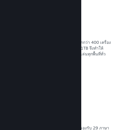
เครือข่ายและเซิร์ฟเวอร์แบบกระจายตัว
ด้วยเซิร์ฟเวอร์แบบกระจายตัวทั่วโลกมากกว่า 400 เครื่อง
และเครือข่ายหลักผ่านสัญญาณไฟเบอร์ 1TB จึงทำให้
Steam สามารถจัดส่งเกมของคุณให้กับผู้เล่นทุกพื้นที่ทั่ว
โลกได้อย่างรวดเร็ว
อ่านเอกสาร →
ภาษาที่รองรับ 29 ภาษา
ไคลเอนต์ Steam ได้รับการปรับแต่งเพื่อรองรับ 29 ภาษา