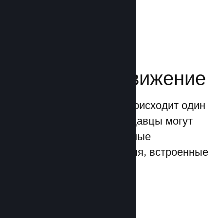
скорость и устойчивость.
Документация →
Усильте продвижение
Каждый день в Steam происходит один
триллион показов, и продавцы могут
использовать самые разные
возможности продвижения, встроенные
в платформу.