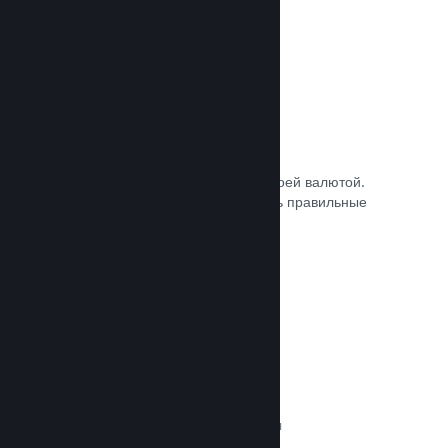
Цены в более чем 35 валютах
Покупателям легче пользоваться своей валютой.
Наша система поможет вам выбрать правильные
цены для каждого региона.
Документация →
Сеть и серверы распространения