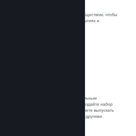
События и объявления
Оставайтесь на связи со своим сообществом, чтобы
игроки всегда знали о недавних событиях и
изменениях.
Документация →
Игровые наборы
Объедините свою игру с дополнительным
контентом или саундтреком, либо создайте набор
из всех своих товаров. Также вы можете выпускать
совместные тематические наборы с другими
разработчиками.
Документация →