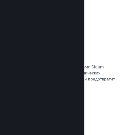
Документация →
Предотвращение мошенничества
Безопасность для вас и ваших игроков: Steam
защитит вас от последствий мошеннических
покупок, например, отзовёт контент и предотвратит
дальнейшие нарушения.
Документация →