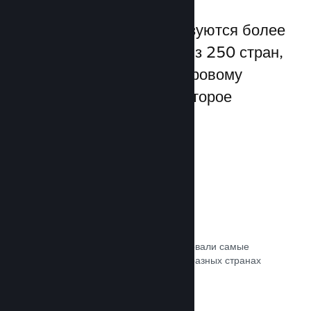
Ежемесячно Steam пользуются более
132 миллионов игроков из 250 стран,
что даёт вам доступ к мировому
игровому сообществу, которое
постоянно растёт.
Более 80 способов оплаты
Мы изучили и безупречно интегрировали самые
популярные платёжные системы в разных странах
мира.
Документация →