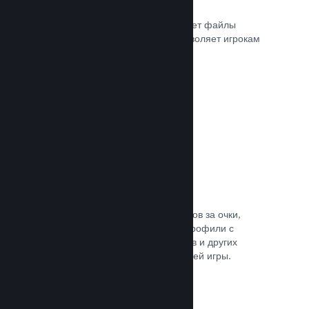
Облачные сохранения
Steam Cloud автоматически загружает файлы
сохранений на наши серверы и позволяет игрокам
продолжить игру откуда угодно.
Документация →
Настройка профиля
Добавьте товары в магазин предметов за очки,
чтобы игроки могли украсить свои профили с
помощью стикеров, аватаров, фонов и других
предметов с иллюстрациями из вашей игры.
Документация →