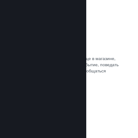
Трансляции
Транслируйте игру прямо на странице в магазине,
чтобы прорекламировать особое событие, поведать
игрокам о разработке или просто пообщаться
с сообществом.
Документация →