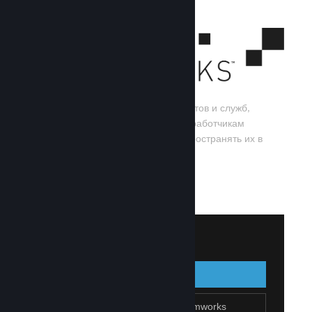
Steamworks — это набор инструментов и служб,
которые помогают издателям и разработчикам
создавать игры и эффективно распространять их в
Steam.
Что предлагает Steamworks?
↓
Войти в Steamworks
Войти
Назад
Присоединиться к Steamworks