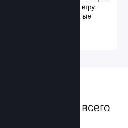
вы легко добавите в игру
базовые и продвинутые
функции
Подробнее ↓
Привлеките
аудиторию со всего
мира