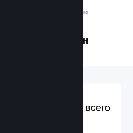
1 трлн
ПОКАЗОВ ЕЖЕДНЕВНО
26.6 млн
ИГРОКОВ В СЕТИ
Привлеките
аудиторию со всего
мира