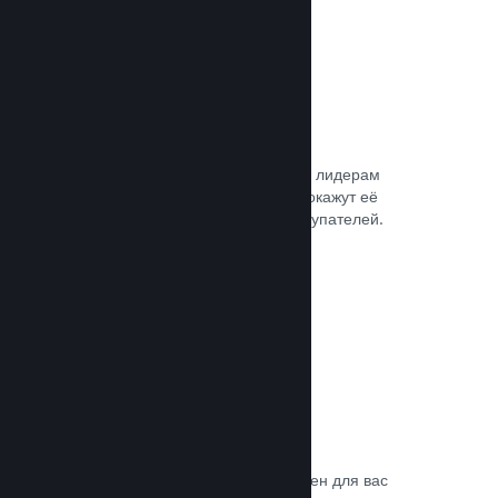
Программа связи с кураторами
Представьте свою игру подходящим лидерам
мнений и кураторам Steam, а они покажут её
большему числу потенциальных покупателей.
Документация →
Обзоры
Игры в Steam оценивают те, кто важен для вас