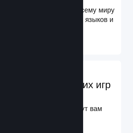
Мы предлагаем
пользователям по всему миру
поддержку более 29 языков и
35 валют
Подробнее ↓
Управляйте
продажей своих игр
Ведущие бизнес-
инструменты помогут вам
управлять игрой
Подробнее ↓