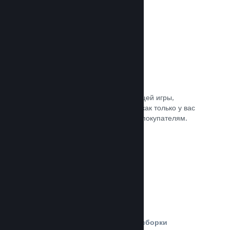
Страницы о скором выпуске
Создайте ажиотаж вокруг предстоящей игры,
разместив её страницу в магазине, как только у вас
будет что показать потенциальным покупателям.
Документация →
Автоматизированные процессы сборки