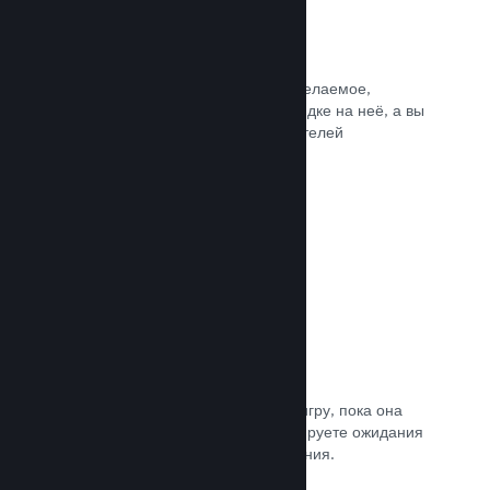
Списки желаемого
Пользователи, добавившие игру в желаемое,
получат письмо о её выходе или скидке на неё, а вы
— данные о том, скольких пользователей
заинтересовали.
Документация →
Ранний доступ
Пусть сообщество попробует вашу игру, пока она
находится в разработке. Вы сформируете ожидания
игроков и услышите их честные мнения.