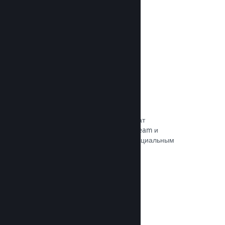
больше всего — игроки.
Документация →
Чат с друзьями
Списки друзей и переработанный чат
поддерживают интерес игроков к Steam и
позволяют рассказать об игре потенциальным
покупателям ещё одним способом.
Документация →