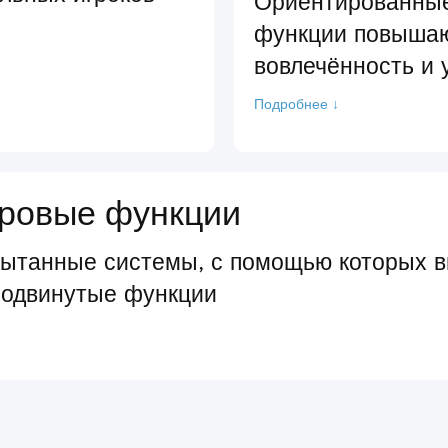
Ориентированные
функции повышаю
вовлечённость и 
Подробнее ↓
гровые функции
ытанные системы, с помощью которых в
продвинутые функции