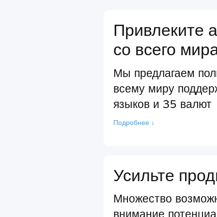
Привлеките 
со всего мир
Мы предлагаем пол
всему миру поддер
языков и 35 валют
Подробнее ↓
Усильте про
Множество возможн
внимание потенциа