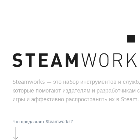
Steamworks — это набор инструментов и служб
которые помогают издателям и разработчикам 
игры и эффективно распространять их в Steam.
Что предлагает Steamworks?