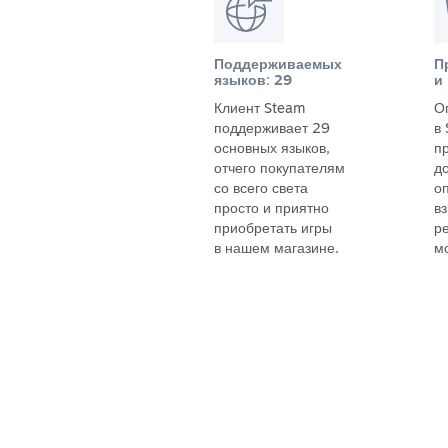
Поддерживаемых
П
языков: 29
и
Клиент Steam
О
поддерживает 29
в
основных языков,
п
отчего покупателям
д
со всего света
о
просто и приятно
вз
приобретать игры
р
в нашем магазине.
м