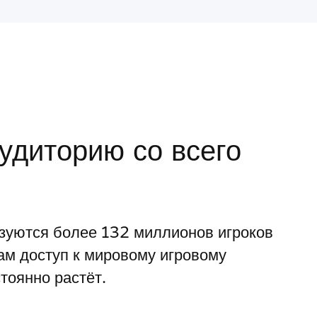
удиторию со всего
зуются более 132 миллионов игроков
вам доступ к мировому игровому
тоянно растёт.