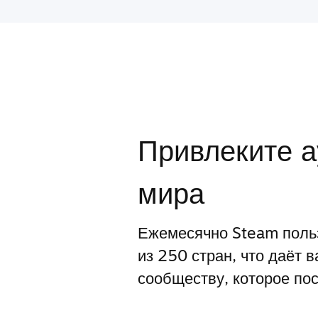
Привлеките а
мира
Ежемесячно Steam поль
из 250 стран, что даёт 
сообществу, которое пос