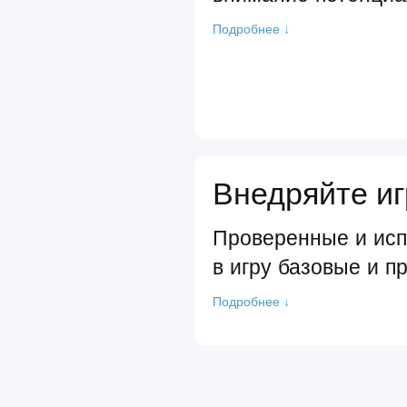
Подробнее ↓
Внедряйте и
Проверенные и исп
в игру базовые и 
Подробнее ↓