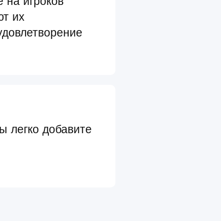
 на игроков
т их
удовлетворение
ы легко добавите