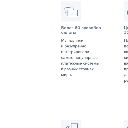
Более 80 способов
Ц
оплаты
3
Мы изучили
П
и безупречно
п
интегрировали
в
самые популярные
с
платёжные системы
в
в разных странах
п
мира.
д
р