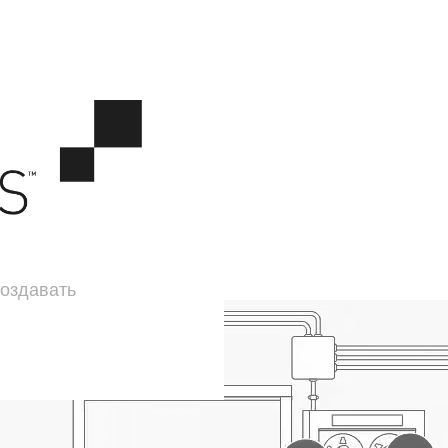
,
создавать