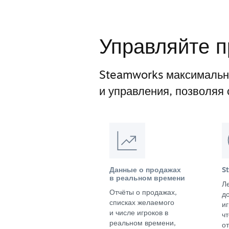
Управляйте п
Steamworks максимальн
и управления, позволяя 
Данные о продажах
S
в реальном времени
Л
Отчёты о продажах,
д
списках желаемого
и
и числе игроков в
ч
реальном времени,
о