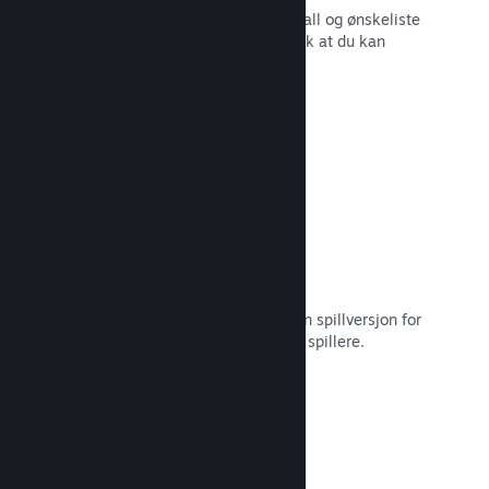
Sanntidsrapporter for salg, spillerantall og ønskeliste
– alt sammen oppdelt etter region slik at du kan
jobbe smartere.
Les dokumentasjon →
Steam Playtest
Hold enkelt styr på tilgang til en egen spillversjon for
tidlig testing og tilbakemeldinger fra spillere.
Les dokumentasjon →