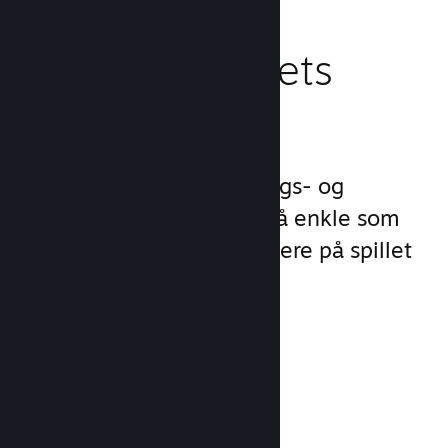
Behandle spillets
virksomhet
Steamworks gjør lanserings- og
behandlingsprosessene så enkle som
mulig slik at du kan fokusere på spillet
ditt.
Salgsdata i sanntid