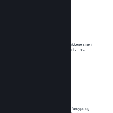
Øyeblikkelige skjermbilder
Spillere kan enkelt dele favorittøyeblikkene sine i
spillet med venner og hele Steam-samfunnet.
Les dokumentasjon →
Brukerskapte veiledninger
Fans kan publisere veiledninger for å fordype og