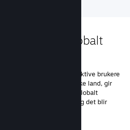
Nå ut til et globalt
publikum
Med over 132 millioner aktive brukere
per måned i over 250 ulike land, gir
Steam deg tilgang til et globalt
samfunn med spillere – og det blir
stadig større.