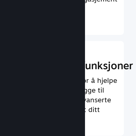
og tilfredshet
Finn ut mer ↓
Implementer
spilloppleggsfunksjoner
Testet rammeverk for å hjelpe
deg med å enkelt legge til
både standard og avanserte
funksjoner for spillet ditt
Finn ut mer ↓