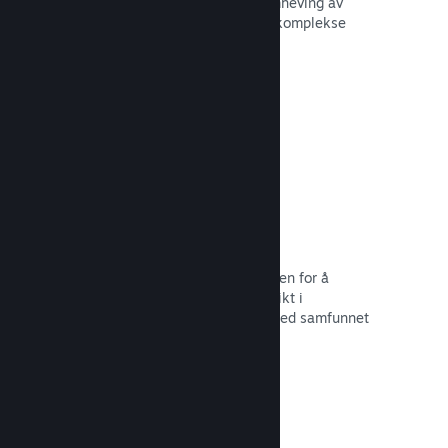
forbedre opplevelsen til andre – fremheving av
interessante øyeblikk, forklaring av komplekse
økonomier eller oppgaveløsning.
Les dokumentasjon →
Direktesendinger
Strøm spillet ditt direkte til butikksiden for å
markedsføre begivenheter, tilby innsikt i
spillutvikling eller bare samhandle med samfunnet
ditt.
Les dokumentasjon →