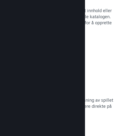
Spillbunter
Bunt sammen spillet med nedlastbart innhold eller
lydspor, eller opprett en bunt med hele katalogen.
Eller samarbeid med andre utviklere for å opprette
bunter med et visst tema.
Les dokumentasjon →
Vis frem kringkastinger
Gi potensielle kjøpere en forhåndsvisning av spillet
og samfunnet ditt ved å vise strømmere direkte på
Steam-siden din.
Les dokumentasjon →