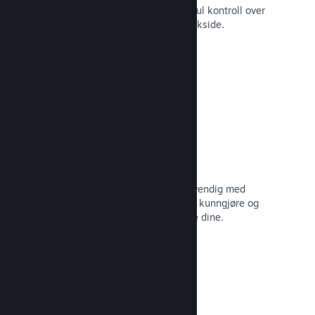
Still spillet ditt i best mulig lys med ful kontroll over
innhold og bilder på produktets butikkside.
Les dokumentasjon →
Oppdater når du vil
Gi ut oppdateringer så ofte som nødvendig med
verktøy til å hjelpe deg med å enkelt kunngjøre og
distribuere oppdateringer til spillerne dine.
Les dokumentasjon →