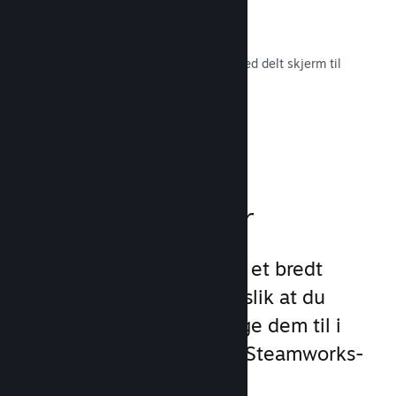
Remote Play Together
Gjør automatisk om flerspillerspill med delt skjerm til
flerspiller på nett.
Les dokumentasjon →
Spillfunksjoner
Vi har lagt grunnlaget for et bredt
utvalg av spillfunksjoner slik at du
slipper å gjøre det. Å legge dem til i
spillet ditt er enkelt med Steamworks-
API-et.