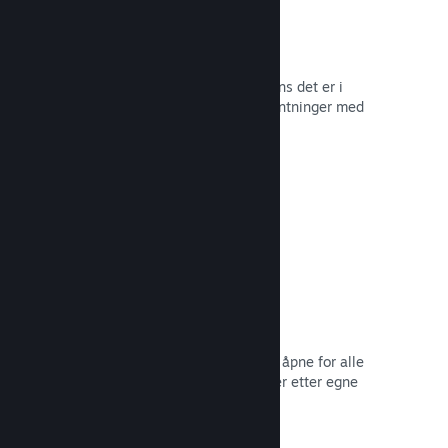
Tidlig tilgang på Steam
La samfunnet ditt oppleve spillet mens det er i
utvikling – og håndter spilleres forventninger med
direkte tilbakemelding fra dem.
Les dokumentasjon →
Rabatter og salg
Delta i vanlige salg på Steam som er åpne for alle
utviklere, eller kjør dine egne rabatter etter egne
markedsføringsbehov.
Les dokumentasjon →