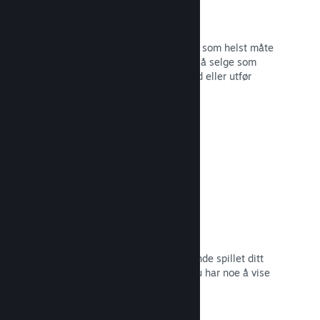
Steam-nøkler
Få spillet ditt ut til kunder på hvilken som helst måte
du ser for deg. Bruk Steam-nøkler til å selge som
detaljvare, kjør rabatter og bunttilbud eller utfør
betatesting.
Les dokumentasjon →
Kommer snart-sider
Skap engasjement rundt det kommende spillet ditt
ved å lansere butikksiden så snart du har noe å vise
frem til potensielle kunder.
Les dokumentasjon →