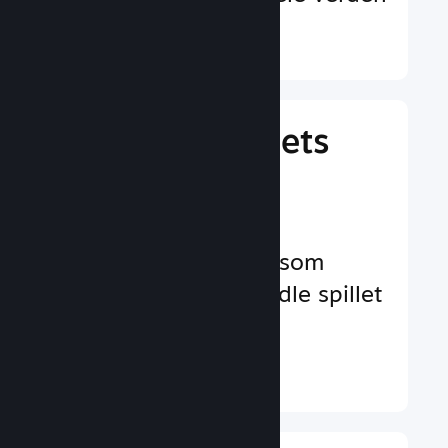
Finn ut mer ↓
Behandle spillets
virksomhet
Bransjeledende
virksomhetsverktøy som
hjelper deg å behandle spillet
ditt
Finn ut mer ↓