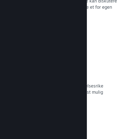
forum der fans og potensielle kjøpere kan diskutere
spillet ditt. Du trenger ikke å opprette et for egen
hånd.
Les dokumentasjon →
Curator Connect
Få spillet ditt foran de riktige innflytelsesrike
personene og Steam-kuratorer til mest mulig
potensielle kunder.
Les dokumentasjon →