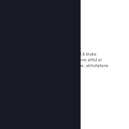
Begivenheter og kunngjøringer
Hold kontakt med samfunnet ditt ved å bruke
innebygde verktøy, slik at spillerne dine alltid er
oppdaterte om de siste begivenhetene, aktivitetene
og funksjonene dine.
Les dokumentasjon →