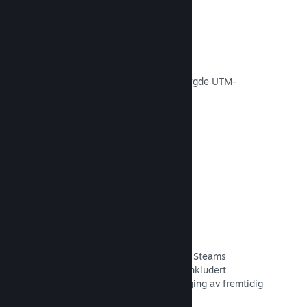
Konverteringssporing
Spor effektiviteten av egne
markedsføringskampanjer via innebygde UTM-
analyser.
Les dokumentasjon →
Svindelforebygging
Du og spillerne dine er tryggere med Steams
automatiske håndtering av svindel, inkludert
tilbakekalling av innhold og forebygging av fremtidig
misbruk.