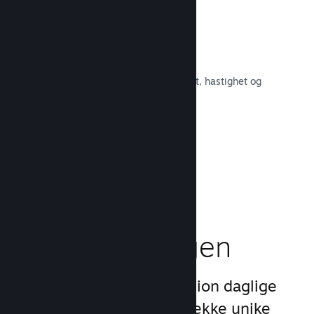
Raskt nettverk
Bruk Valves kjernenett for å rute om
nettverkstrafikken og få økt stabilitet, hastighet og
robusthet.
Les dokumentasjon →
Boost
markedsføringen
Dra nytte av Steams 1 billion daglige
inntrykk ved å bruke en rekke unike