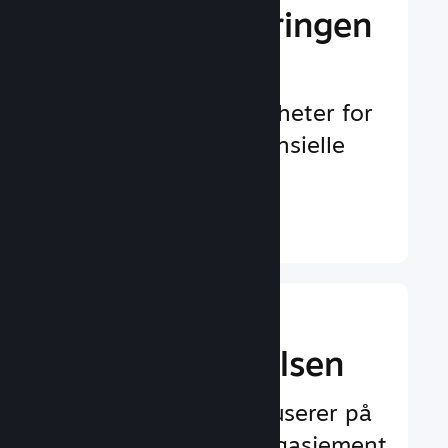
Gi markedsføringen
et løft
Uendelig med muligheter for
å oppdages av potensielle
spillere
Finn ut mer ↓
Forbedre
spilleropplevelsen
Funksjoner som fokuserer på
spilleren og øker engasjement