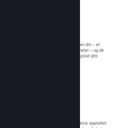
Samfunnssentral
Fans kan samles på samfunnssentralen din – et
innebygd hjem for diskusjoner og nyheter – og de
kan opprette innhold som forbedrer spillet ditt.
Les dokumentasjon →
Forum
Samfunnssentralen din har et automatisk opprettet