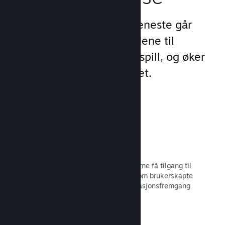
Steams unike sett med tjeneste går
videre enn standardtilbudene til
oppstartsprogram for PC-spill, og øker
engasjement og tilfredshet.
Steam-overlegg
Et grensesnitt i spillet, som lar spillerne få tilgang til
en rekke samfunnsfunksjoner, slik som brukerskapte
veiledninger, Steam-samtalen, prestasjonsfremgang
med mer.
Les dokumentasjon →