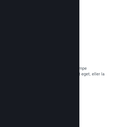
Les dokumentasjon →
Piratkopiering/DRA-alternativer
Bruk Steams DRA-verktøy (digital
rettighetsadministrasjon) for å bekjempe
piratkopiering av spillet ditt, bruk ditt eget, eller la
spillet være foruten. Valget er ditt.
Les dokumentasjon →