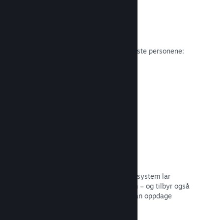
Anmeldelser
Spill på Steam anmeldes av de viktigste personene:
spillerne.
Les dokumentasjon →
Snakk med venner
Vennelister og et redesignet samtalesystem lar
spillere holde seg engasjerte i Steam – og tilbyr også
en annen måte potensielle kunder kan oppdage
spillet ditt.