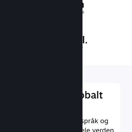
1 billion
DAGLIGE INNTRYKK
28.7 mill.
SPILLERE PÅ NETT
Nå ut til et globalt
publikum
Med støtte for 29+ språk og
35+ valutaer over hele verden