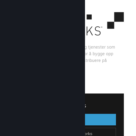
Steamworks er et sett med verktøy og tjenester som
spillutviklere og -utgivere kan bruke for å bygge opp
spillet sitt og få mest mulig ut av å distribuere på
Steam.
Se hva Steamworks har å tilby
↓
Logg inn på Steamworks
Logg inn
Gå tilbake
Bli en del av Steamworks