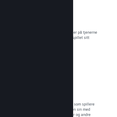
Skylagring
Steam Cloud kan automatisk lagre filer på tjenerne
våre – slik at spillere kan gjenoppta spillet sitt
uansett hvor de befinner seg.
Les dokumentasjon →
Profiltilpasning
Legg til gjenstander i poengbutikken som spillere
kan bruke til å tilpasse Steam-profilen sin med
klistremerker, profilbilder, bakgrunner og andre