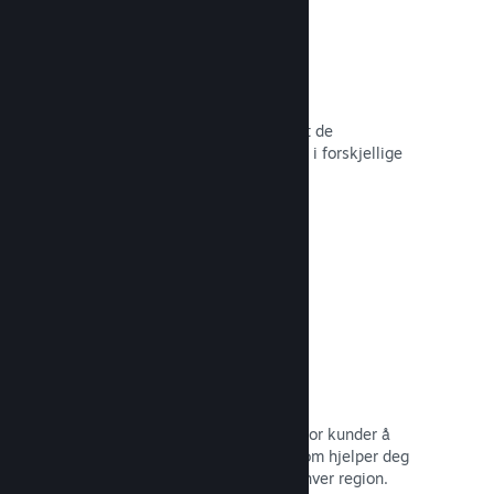
Over 80 betalingsmetoder
Vi har undersøkt og sømløst integrert de
betalingsmetodene som brukes mest i forskjellige
land rundt om i verden.
Les dokumentasjon →
Prissetting i over 35 valutaer
Lokaliserte valutaer gjør det lettere for kunder å
utføre kjøp. Vi har innebygd støtte som hjelper deg
med å konfigurere prisene riktig for hver region.