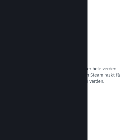
Les dokumentasjon →
Distribusjonsnettverk og tjenere
Med over 400 distribuerte tjenere over hele verden
og et stamnett med fiber på 1 TB, kan Steam raskt få
spillet ditt til spillere hvor som helst i verden.
Les dokumentasjon →