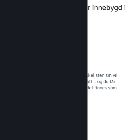
markedsføringsmuligheter innebygd i
selve plattformen.
Ønskelister
Spillere som legger spillet ditt på ønskelisten sin vil
få en melding ved utgivelse eller rabatt – og du får
informasjon om hvor mange spillere det finnes som
er interesserte.
Les dokumentasjon →