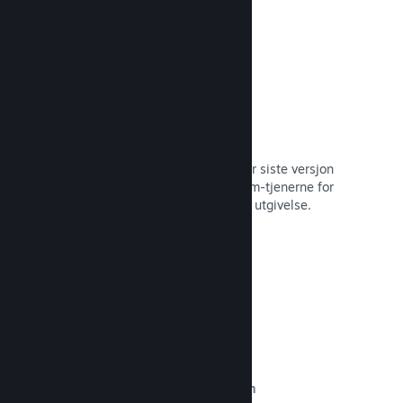
Automatisert byggeprosess
Gjør Steam til en automatisert del når siste versjon
bygges, for å distribuere den til Steam-tjenerne for
intern betatesting og enkel, offentlig utgivelse.
Les dokumentasjon →
Egendefinert innhold på butikksiden