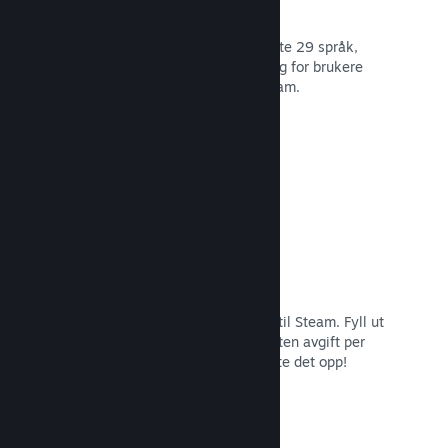
29 støttede språk
Steam-klienten er optimert for å støtte 29 språk,
som gjør det lettere og mer fornøyelig for brukere
over hele verden å kjøpe spill på Steam.
Les dokumentasjon →
Enkel påmelding og distribusjon
Det er enkelt å sende inn spillet ditt til Steam. Fyll ut
det digitale papirarbeidet, betal en liten avgift per
applikasjon og så er du klar for å laste det opp!
Les dokumentasjon →