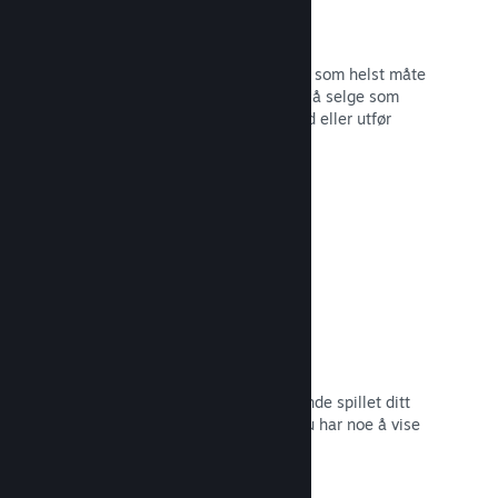
Steam-nøkler
Få spillet ditt ut til kunder på hvilken som helst måte
du ser for deg. Bruk Steam-nøkler til å selge som
detaljvare, kjør rabatter og bunttilbud eller utfør
betatesting.
Les dokumentasjon →
Kommer snart-sider
Skap engasjement rundt det kommende spillet ditt
ved å lansere butikksiden så snart du har noe å vise
frem til potensielle kunder.
Les dokumentasjon →