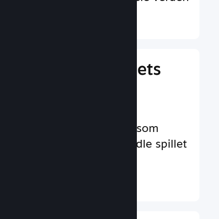
Finn ut mer ↓
Behandle spillets
virksomhet
Bransjeledende
virksomhetsverktøy som
hjelper deg å behandle spillet
ditt
Finn ut mer ↓