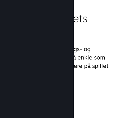
Behandle spillets
virksomhet
Steamworks gjør lanserings- og
behandlingsprosessene så enkle som
mulig slik at du kan fokusere på spillet
ditt.
Salgsdata i sanntid