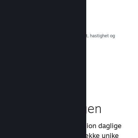
Raskt nettverk
Bruk Valves kjernenett for å rute om
nettverkstrafikken og få økt stabilitet, hastighet og
robusthet.
Les dokumentasjon →
Boost
markedsføringen
Dra nytte av Steams 1 billion daglige
inntrykk ved å bruke en rekke unike