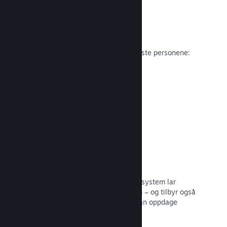
Anmeldelser
Spill på Steam anmeldes av de viktigste personene:
spillerne.
Les dokumentasjon →
Snakk med venner
Vennelister og et redesignet samtalesystem lar
spillere holde seg engasjerte i Steam – og tilbyr også
en annen måte potensielle kunder kan oppdage
spillet ditt.