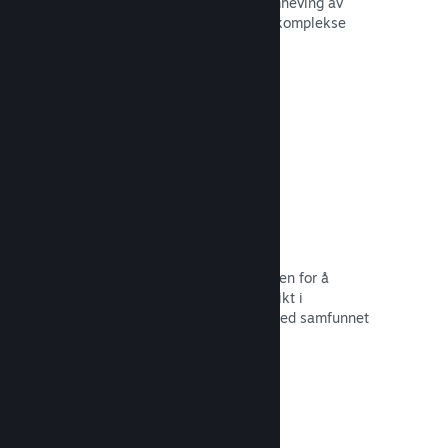
forbedre opplevelsen til andre – fremheving av
interessante øyeblikk, forklaring av komplekse
økonomier eller oppgaveløsning.
Les dokumentasjon →
Direktesendinger
Strøm spillet ditt direkte til butikksiden for å
markedsføre begivenheter, tilby innsikt i
spillutvikling eller bare samhandle med samfunnet
ditt.
Les dokumentasjon →