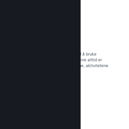
Begivenheter og kunngjøringer
Hold kontakt med samfunnet ditt ved å bruke
innebygde verktøy, slik at spillerne dine alltid er
oppdaterte om de siste begivenhetene, aktivitetene
og funksjonene dine.
Les dokumentasjon →