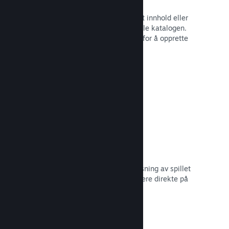
Spillbunter
Bunt sammen spillet med nedlastbart innhold eller
lydspor, eller opprett en bunt med hele katalogen.
Eller samarbeid med andre utviklere for å opprette
bunter med et visst tema.
Les dokumentasjon →
Vis frem kringkastinger
Gi potensielle kjøpere en forhåndsvisning av spillet
og samfunnet ditt ved å vise strømmere direkte på
Steam-siden din.
Les dokumentasjon →