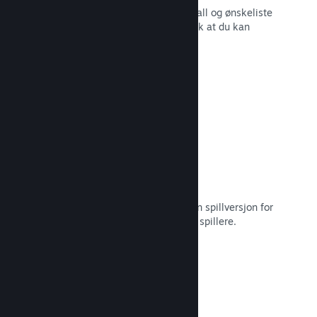
Sanntidsrapporter for salg, spillerantall og ønskeliste
– alt sammen oppdelt etter region slik at du kan
jobbe smartere.
Les dokumentasjon →
Steam Playtest
Hold enkelt styr på tilgang til en egen spillversjon for
tidlig testing og tilbakemeldinger fra spillere.
Les dokumentasjon →