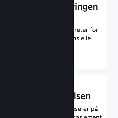
Gi markedsføringen
et løft
Uendelig med muligheter for
å oppdages av potensielle
spillere
Finn ut mer ↓
Forbedre
spilleropplevelsen
Funksjoner som fokuserer på
spilleren og øker engasjement