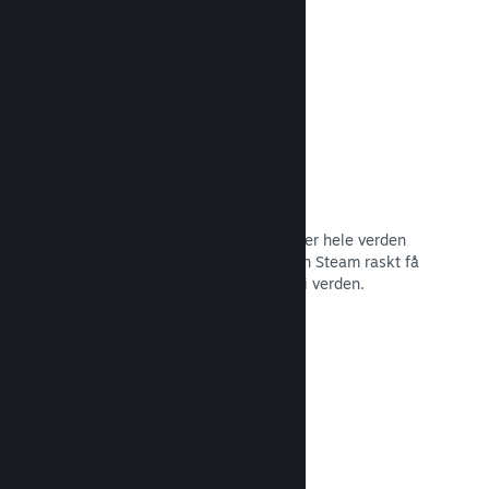
Les dokumentasjon →
Distribusjonsnettverk og tjenere
Med over 400 distribuerte tjenere over hele verden
og et stamnett med fiber på 1 TB, kan Steam raskt få
spillet ditt til spillere hvor som helst i verden.
Les dokumentasjon →