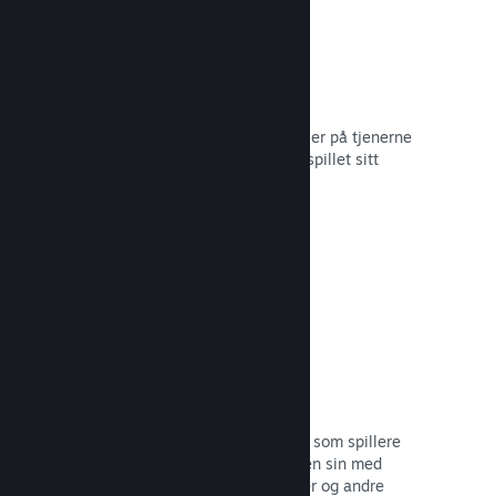
Skylagring
Steam Cloud kan automatisk lagre filer på tjenerne
våre – slik at spillere kan gjenoppta spillet sitt
uansett hvor de befinner seg.
Les dokumentasjon →
Profiltilpasning
Legg til gjenstander i poengbutikken som spillere
kan bruke til å tilpasse Steam-profilen sin med
klistremerker, profilbilder, bakgrunner og andre