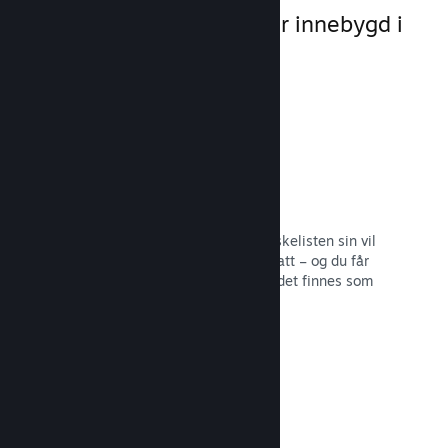
markedsføringsmuligheter innebygd i
selve plattformen.
Ønskelister
Spillere som legger spillet ditt på ønskelisten sin vil
få en melding ved utgivelse eller rabatt – og du får
informasjon om hvor mange spillere det finnes som
er interesserte.
Les dokumentasjon →