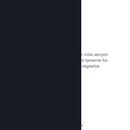
Automatisert byggeprosess
Gjør Steam til en automatisert del når siste versjon
bygges, for å distribuere den til Steam-tjenerne for
intern betatesting og enkel, offentlig utgivelse.
Les dokumentasjon →
Egendefinert innhold på butikksiden