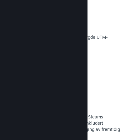
Konverteringssporing
Spor effektiviteten av egne
markedsføringskampanjer via innebygde UTM-
analyser.
Les dokumentasjon →
Svindelforebygging
Du og spillerne dine er tryggere med Steams
automatiske håndtering av svindel, inkludert
tilbakekalling av innhold og forebygging av fremtidig
misbruk.