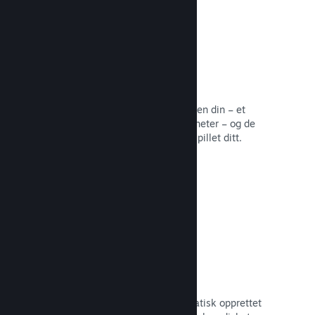
Samfunnssentral
Fans kan samles på samfunnssentralen din – et
innebygd hjem for diskusjoner og nyheter – og de
kan opprette innhold som forbedrer spillet ditt.
Les dokumentasjon →
Forum
Samfunnssentralen din har et automatisk opprettet