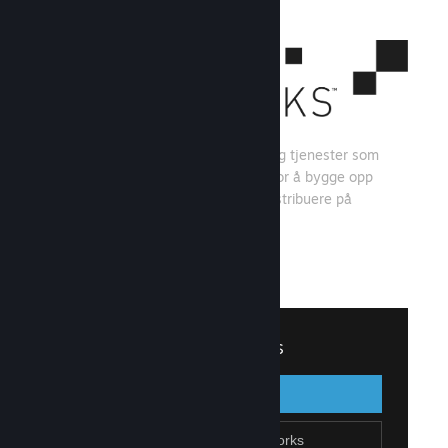
Steamworks er et sett med verktøy og tjenester som
spillutviklere og -utgivere kan bruke for å bygge opp
spillet sitt og få mest mulig ut av å distribuere på
Steam.
Se hva Steamworks har å tilby
↓
Logg inn på Steamworks
Logg inn
Gå tilbake
Bli en del av Steamworks