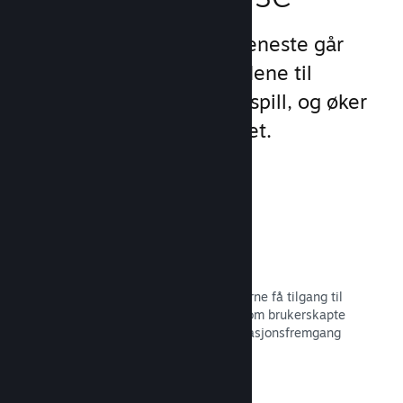
Steams unike sett med tjeneste går
videre enn standardtilbudene til
oppstartsprogram for PC-spill, og øker
engasjement og tilfredshet.
Steam-overlegg
Et grensesnitt i spillet, som lar spillerne få tilgang til
en rekke samfunnsfunksjoner, slik som brukerskapte
veiledninger, Steam-samtalen, prestasjonsfremgang
med mer.
Les dokumentasjon →