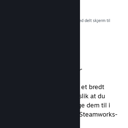
Remote Play Together
Gjør automatisk om flerspillerspill med delt skjerm til
flerspiller på nett.
Les dokumentasjon →
Spillfunksjoner
Vi har lagt grunnlaget for et bredt
utvalg av spillfunksjoner slik at du
slipper å gjøre det. Å legge dem til i
spillet ditt er enkelt med Steamworks-
API-et.