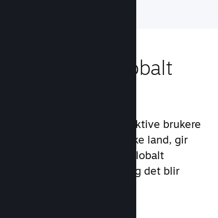
Nå ut til et globalt
publikum
Med over 132 millioner aktive brukere
per måned i over 250 ulike land, gir
Steam deg tilgang til et globalt
samfunn med spillere – og det blir
stadig større.