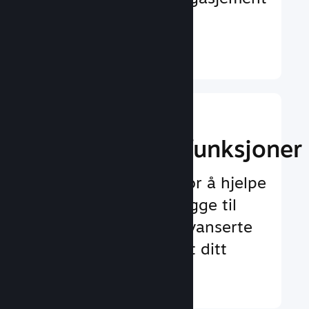
og tilfredshet
Finn ut mer ↓
Implementer
spilloppleggsfunksjoner
Testet rammeverk for å hjelpe
deg med å enkelt legge til
både standard og avanserte
funksjoner for spillet ditt
Finn ut mer ↓