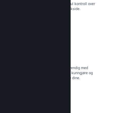
Still spillet ditt i best mulig lys med ful kontroll over
innhold og bilder på produktets butikkside.
Les dokumentasjon →
Oppdater når du vil
Gi ut oppdateringer så ofte som nødvendig med
verktøy til å hjelpe deg med å enkelt kunngjøre og
distribuere oppdateringer til spillerne dine.
Les dokumentasjon →