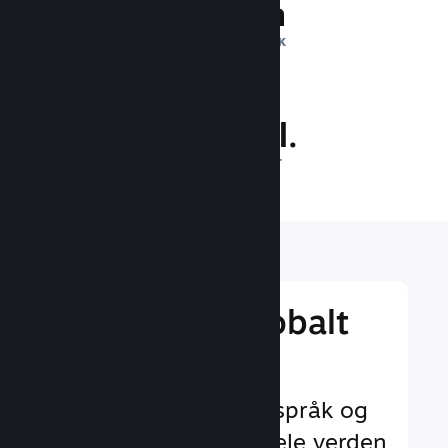
1 billion
DAGLIGE INNTRYKK
27.5 mill.
SPILLERE PÅ NETT
Nå ut til et globalt
publikum
Med støtte for 29+ språk og
35+ valutaer over hele verden