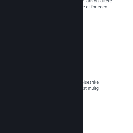
forum der fans og potensielle kjøpere kan diskutere
spillet ditt. Du trenger ikke å opprette et for egen
hånd.
Les dokumentasjon →
Curator Connect
Få spillet ditt foran de riktige innflytelsesrike
personene og Steam-kuratorer til mest mulig
potensielle kunder.
Les dokumentasjon →