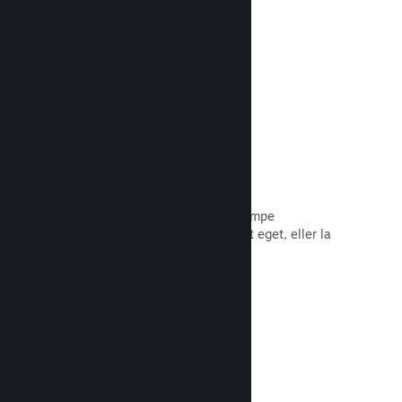
Les dokumentasjon →
Piratkopiering/DRA-alternativer
Bruk Steams DRA-verktøy (digital
rettighetsadministrasjon) for å bekjempe
piratkopiering av spillet ditt, bruk ditt eget, eller la
spillet være foruten. Valget er ditt.
Les dokumentasjon →