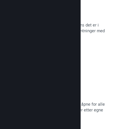
Tidlig tilgang på Steam
La samfunnet ditt oppleve spillet mens det er i
utvikling – og håndter spilleres forventninger med
direkte tilbakemelding fra dem.
Les dokumentasjon →
Rabatter og salg
Delta i vanlige salg på Steam som er åpne for alle
utviklere, eller kjør dine egne rabatter etter egne
markedsføringsbehov.
Les dokumentasjon →