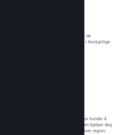
Over 80 betalingsmetoder
Vi har undersøkt og sømløst integrert de
betalingsmetodene som brukes mest i forskjellige
land rundt om i verden.
Les dokumentasjon →
Prissetting i over 35 valutaer
Lokaliserte valutaer gjør det lettere for kunder å
utføre kjøp. Vi har innebygd støtte som hjelper deg
med å konfigurere prisene riktig for hver region.