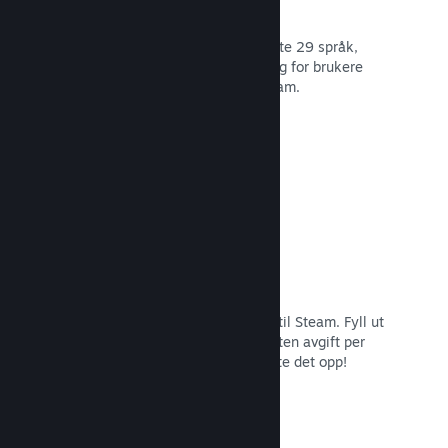
29 støttede språk
Steam-klienten er optimert for å støtte 29 språk,
som gjør det lettere og mer fornøyelig for brukere
over hele verden å kjøpe spill på Steam.
Les dokumentasjon →
Enkel påmelding og distribusjon
Det er enkelt å sende inn spillet ditt til Steam. Fyll ut
det digitale papirarbeidet, betal en liten avgift per
applikasjon og så er du klar for å laste det opp!
Les dokumentasjon →