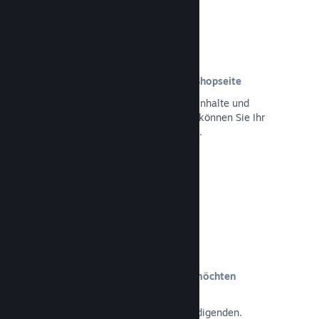
Benutzerdefinierte Inhalte auf der Shopseite
Mit vollständiger Kontrolle über alle Inhalte und
Bilder auf der Shopseite Ihres Spiels können Sie Ihr
Produkt im besten Licht präsentieren.
Dokumentation lesen →
Aktualisieren Sie, wann immer Sie möchten
Mit unseren Werkzeugen können Sie
Aktualisierungen kinderleicht ankündigenden.