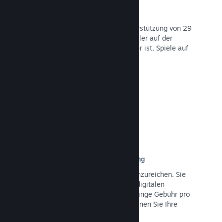
29 unterstützte Sprachen
Der Steam-Client wurde für die Unterstützung von 29
Sprachen optimiert, damit es für Spieler auf der
ganzen Welt leichter und angenehmer ist, Spiele auf
Steam zu kaufen.
Dokumentation lesen →
Einfache Registrierung und Verteilung
Es ist einfach, ein Spiel bei Steam einzureichen. Sie
brauchen lediglich die notwendigen digitalen
Dokumente auszufüllen und eine geringe Gebühr pro
Anwendung zu zahlen und schon können Sie Ihre
Inhalte hochladen!