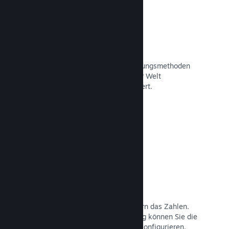
Mehr als 80 Zahlungsmethoden
Wir haben recherchiert, welche Zahlungsmethoden
Spieler in verschiedenen Ländern der Welt
verwenden und diese nahtlos integriert.
Dokumentation lesen →
Preisgestaltung in 35+ Währungen
Landeswährungen erleichtern Spielern das Zahlen.
Mit Steams integrierter Unterstützung können Sie die
Preise für jede Region angemessen konfigurieren.