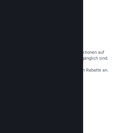
Rabatt- und Verkaufsaktionen
Nehmen Sie an allgemeinen Rabattaktionen auf
Steam teil, die für alle Entwickler zugänglich sind,
oder wenden Sie entsprechend Ihren
Marketinganforderungen Ihre eigenen Rabatte an.
Dokumentation lesen →
Events und Ankündigungen