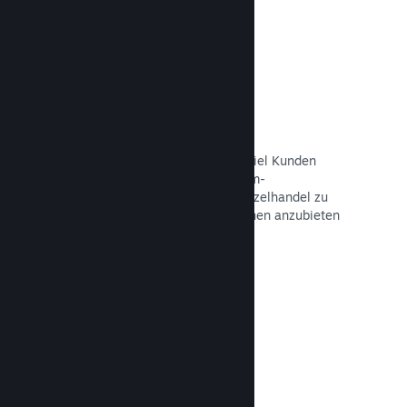
Steam-Produktschlüssel
Nutzen Sie alle Möglichkeiten, Ihr Spiel Kunden
bereitzustellen. Verwenden Sie Steam-
Produktschlüssel, um Ihr Spiel im Einzelhandel zu
verkaufen, Rabatte und Bündelaktionen anzubieten
oder Betas auszuführen.
Dokumentation lesen →