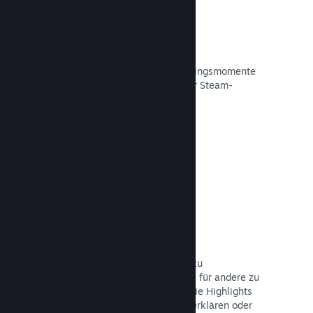
Schnappschuss-Screenshots
Spieler können problemlos ihre Lieblingsmomente
aus Ihrem Spiel mit Freunden und der Steam-
Community teilen.
Dokumentation lesen →
Von Nutzern erstellte Guides
Fans haben die Möglichkeit, Guides zu
veröffentlichen und das Spielerlebnis für andere zu
vertiefen und zu verbessern, indem sie Highlights
zeigen, komplexe Zusammenhänge erklären oder