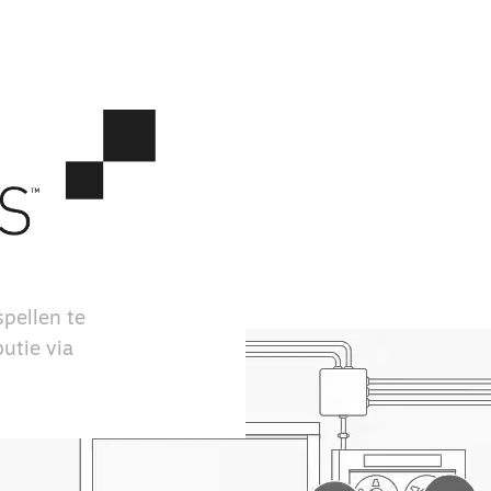
pellen te
utie via