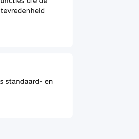
functies die de
 tevredenheid
s standaard- en