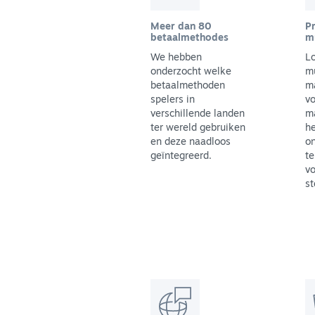
Meer dan 80
Pr
betaalmethodes
m
We hebben
L
onderzocht welke
m
betaalmethoden
m
spelers in
vo
verschillende landen
ma
ter wereld gebruiken
h
en deze naadloos
on
geïntegreerd.
te
vo
st