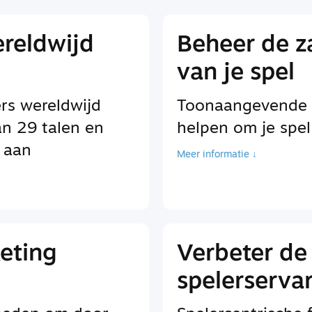
ereldwijd
Beheer de za
van je spel
rs wereldwijd
Toonaangevende be
an 29 talen en
helpen om je spel
 aan
Meer informatie ↓
eting
Verbeter de
spelerserva