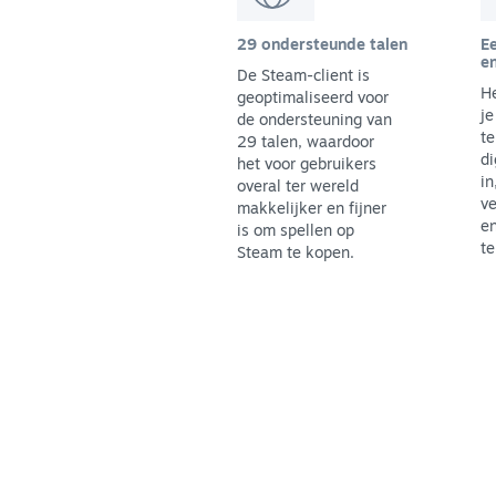
29 ondersteunde talen
Ee
en
De Steam-client is
He
geoptimaliseerd voor
je
de ondersteuning van
te
29 talen, waardoor
di
het voor gebruikers
in
overal ter wereld
ve
makkelijker en fijner
en
is om spellen op
te
Steam te kopen.