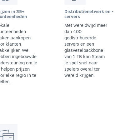
ijzen in 35+
Distributienetwerk en -
unteenheden
servers
okale
Met wereldwijd meer
unteenheden
dan 400
aken aankopen
gedistribueerde
or klanten
servers en een
kkelijker. We
glasvezelbackbone
ebben ingebouwde
van 1 TB kan Steam
dersteuning om je
je spel snel naar
 helpen prijzen
spelers overal ter
or elke regio in te
wereld krijgen.
ellen.