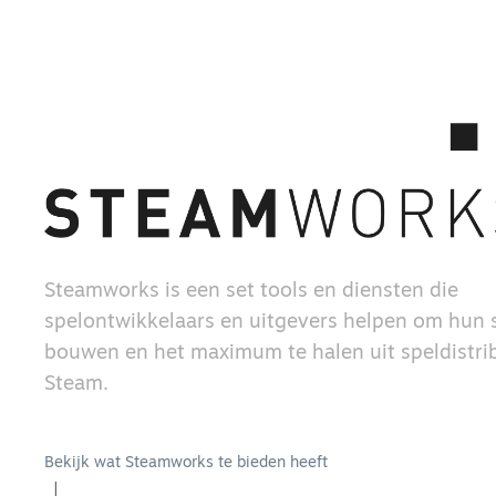
Steamworks is een set tools en diensten die
spelontwikkelaars en uitgevers helpen om hun s
bouwen en het maximum te halen uit speldistrib
Steam.
Bekijk wat Steamworks te bieden heeft