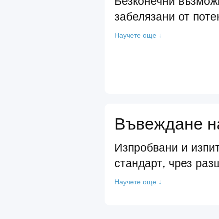
Безконечни възмож
забелязани от поте
Научете още ↓
Въвеждане на
Изпробвани и изпит
стандарт, чрез раз
Научете още ↓