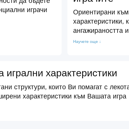
ности да бъдете
нциални играчи
Ориентирани към
характеристики, 
ангажираността и
Научете още ↓
 игрални характеристики
ани структури, които Ви помагат с лекот
ширени характеристики към Вашата игра