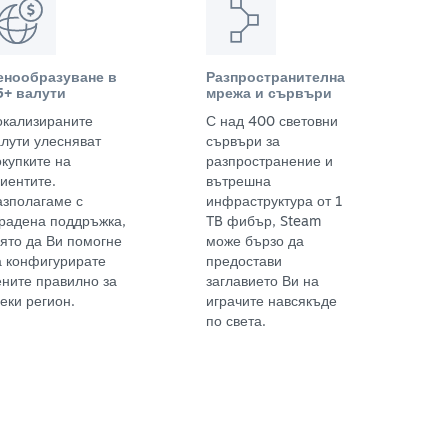
енообразуване в
Разпространителна
5+ валути
мрежа и сървъри
окализираните
С над 400 световни
алути улесняват
сървъри за
окупките на
разпространение и
иентите.
вътрешна
азполагаме с
инфраструктура от 1
градена поддръжка,
TB фибър, Steam
оято да Ви помогне
може бързо да
а конфигурирате
предостави
ените правилно за
заглавието Ви на
еки регион.
играчите навсякъде
по света.