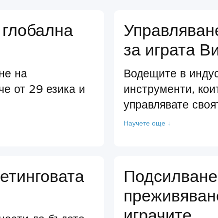
 глобална
Управляван
за играта В
не на
Водещите в инду
че от 29 езика и
инструменти, кои
управлявате своя
Научете още ↓
етинговата
Подсилване
преживяван
играчите