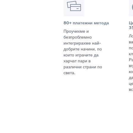
80+ платежни метода
Ц
3
Проучихме и
Л
безпроблемно
в
интегрирахме най-
п
добрите начини, по
кл
които играчите да
Р
харчат пари в
в
различни страни по
к
света.
д
ц
вс