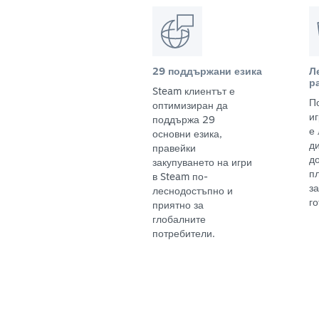
29 поддържани езика
Л
р
Steam клиентът е
П
оптимизиран да
и
поддържа 29
е
основни езика,
д
правейки
д
закупуването на игри
п
в Steam по-
з
леснодостъпно и
го
приятно за
глобалните
потребители.