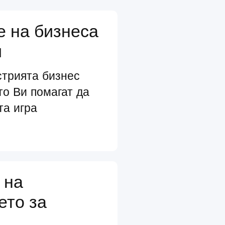
е на бизнеса
и
стрията бизнес
то Ви помагат да
та игра
 на
ето за