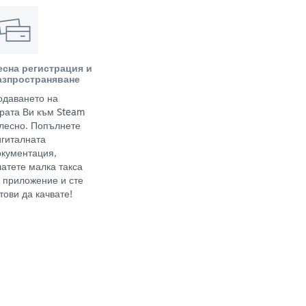
есна регистрация и
азпространяване
одаването на
грата Ви към Steam
 лесно. Попълнете
игиталната
окументация,
латете малка такса
а приложение и сте
тови да качвате!