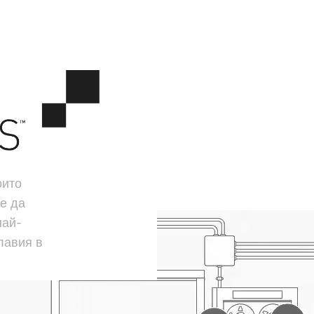
оито
е да
най-
лавия в