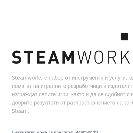
Steamworks е набор от инструменти и услуги, к
помагат на игралните разработчици и издателит
изграждат своите игри, както и да се сдобият с 
добрите резултати от разпространението на заг
Steam.
Вижте какво може да предложи Steamworks