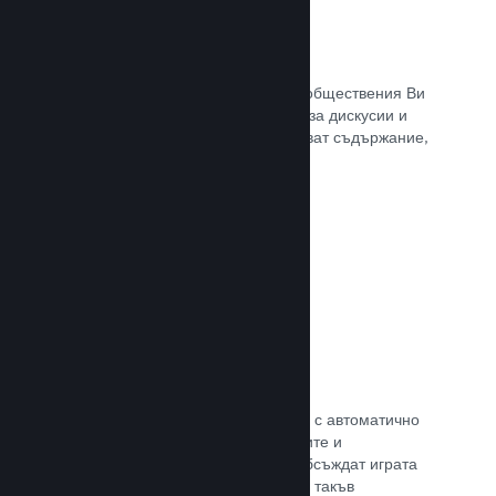
Обществен център
Почитателите могат да се сбират в обществения Ви
център. Вградената отправна точка за дискусии и
новини. А самите те могат да създават съдържание,
което подобрява играта Ви.
Прочете документацията →
Форуми
Общественият Ви център разполага с автоматично
създаден форум, където почитателите и
потенциалните купувачи могат да обсъждат играта
Ви. Не е нужно Вие да установявате такъв