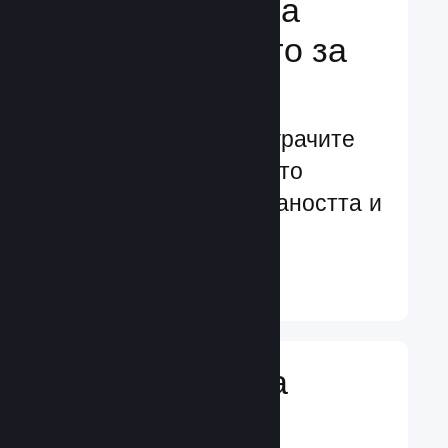
Подсилване на
преживяването за
играчите
Ориентирани към играчите
характеристики, които
увеличават ангажираността и
удовлетворението
Научете още ↓
Въвеждане на
игрални