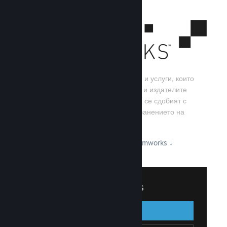
Steamworks е набор от инструменти и услуги, които
помагат на игралните разработчици и издателите
да изграждат своите игри, както и да се сдобият с
най-добрите резултати от разпространението на
заглавия в Steam.
Вижте какво може да предложи Steamworks
↓
Вписване в Steamworks
Вписване
Назад