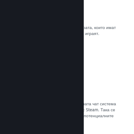
Рецензии
Игрите в Steam се рецензират от хората, които имат
най-голямо значение. Тези, които ги играят.
Прочете документацията →
Чат с приятели
Списъците с приятели и преработената чат система
поддържат играчите ангажирани със Steam. Така се
предлага още един начин, по който потенциалните
клиенти да открият играта Ви.
Прочете документацията →