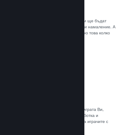
Списъци с желания
Играчите, които пожелават играта Ви ще бъдат
известени, щом тя излезе или получи намаление. А
Вие ще се сдобивате с данни относно това колко
играчи са заинтересовани.
Прочете документацията →
Steam „Ранен достъп“
Позволете на общността да изпита играта Ви,
докато все още е в процес на разработка и
задавайте безопасно очакванията на играчите с
директни отзиви от тях.