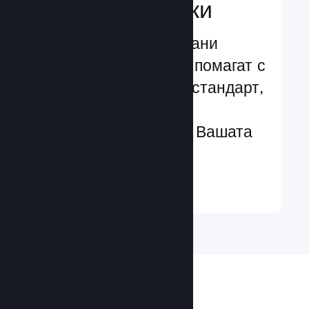
характеристики
Изпробвани и изпитани
структури, които Ви помагат с
лекота да добавяте стандарт,
чрез разширени
характеристики към Вашата
игра
Научете още ↓