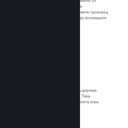
Излъчвайте своята игра на живо директно от
страницата Ви в магазина, така че да
популяризирате събития, да предложите прозорец
в игралната разработка или просто да ангажирате
общността си.
Прочете документацията →
Запазване в облака
Steam облакът може автоматично съхранява
запазени файлове на сървърите ни. Така
потребителите могат да подновят своята игра
независимо къде се намират.
Прочете документацията →