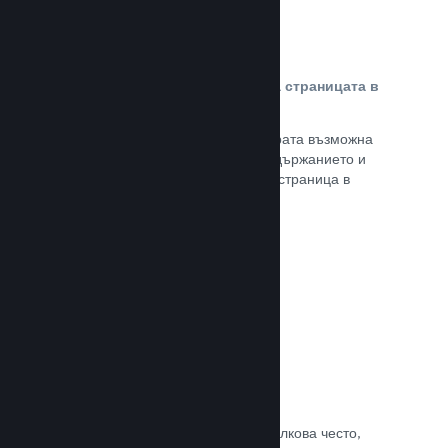
Персонализирано съдържание на страницата в
магазина
Представете своята игра в най-добрата възможна
светлина с пълен контрол върху съдържанието и
изображенията на продуктовата Ви страница в
магазина.
Прочете документацията →
Обновявайте, когато искате
Пускайте обновления всеки път и толкова често,