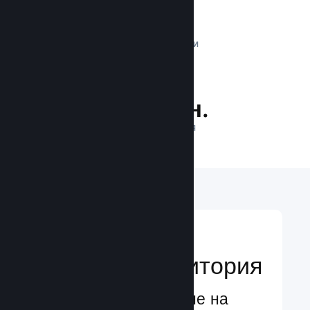
1 трлн.
ДНЕВНИ ИМПРЕСИИ
25.1 млн.
ИГРАЧИ НА ЛИНИЯ
Достигане до
глобална аудитория
Глобално обслужване на