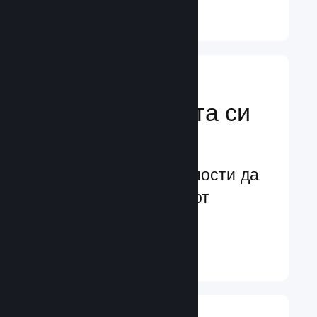
Научете още ↓
Усилете
маркетинговата си
мощ
Безконечни възможности да
бъдете забелязани от
потенциални играчи
Научете още ↓