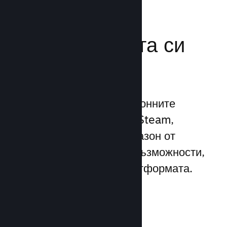
Усилете
маркетинговата си
мощ
Възползвайте се 1 трилионните
ежедневни импресии на Steam,
използвайки широк диапазон от
уникални маркетингови възможности,
вградени директно в платформата.