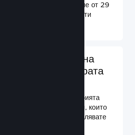
потребители в повече от 29
езика и над 35 валути
Научете още ↓
Управляване на
бизнеса за играта
Ви
Водещите в индустрията
бизнес инструменти, които
Ви помагат да управлявате
своята игра