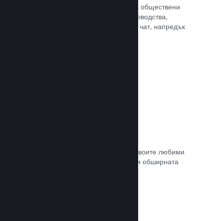
потребителите Ви достъп до редица обществени
характеристики. Като например ръководства,
създадени от потребителите, Steam чат, напредък
за постиженията и още други.
Прочете документацията →
Незабавни снимки
Играчите могат лесно да споделят своите любими
моменти в играта Ви с приятели си и обширната
Steam общност.
Прочете документацията →