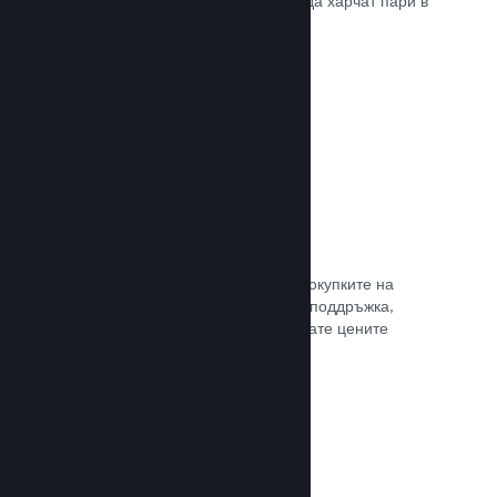
добрите начини, по които играчите да харчат пари в
различни страни по света.
Прочете документацията →
Ценообразуване в 35+ валути
Локализираните валути улесняват покупките на
клиентите. Разполагаме с вградена поддръжка,
която да Ви помогне да конфигурирате цените
правилно за всеки регион.
Прочете документацията →