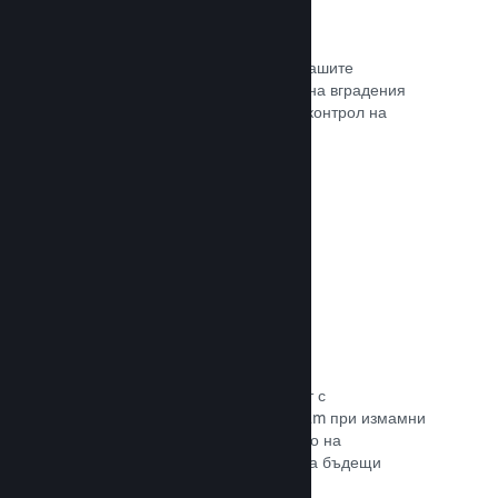
Проследяване на конверсиите
Проследявайте ефективността на Вашите
маркетингови кампании с помощта на вградения
анализ с UTM (системата Urchin за контрол на
трафика)
Прочете документацията →
Предотвратяване на измами
Вие и играчите Ви сте в безопасност с
автоматизираното боравене на Steam при измамни
покупки, а това включва анулирането на
съдържание и предотвратяването на бъдещи
злоупотреби.