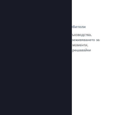
Ръководства, създадени от потребители
Почитателите могат да публикуват ръководства,
така че да задълбочат и подобрят преживяването за
останалите, отличавайки интересни моменти,
обяснявайки сложни икономики или решавайки
пъзели.
Прочете документацията →
Излъчвания на живо