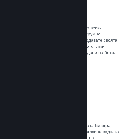
Steam ключове
Поднесе своята игра на клиентите по всеки
възможен начин, който може да Ви хрумне.
Използвайте ключове, така че да продавате своята
игра в магазини на дребно, пускате отстъпки,
оферти с комплекти или при провеждане на бети.
Прочете документацията →
Страници „Очаквайте скоро“
Натрупайте вълнение за предстоящата Ви игра,
като пуснете своята страницата в магазина веднага
щом имате нещо, което да покажете на