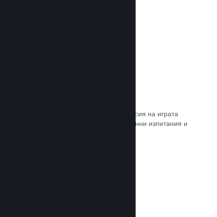
Прочете документацията →
Steam „Игрално изпитание“
По желание открийте достъп до версия на играта
Ви, специално предназначена за ранни изпитания и
отзиви от играчите.
Прочете документацията →