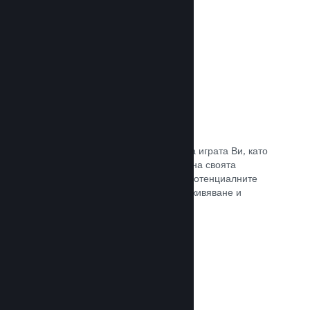
Прочете документацията →
Отличаване на предавания
Ангажирайте се с поддръжниците на играта Ви, като
директно отличавате излъчванията на своята
страница в Steam, предлагайки на потенциалните
купувачи преглед на игралното преживяване и
общността.
Прочете документацията →