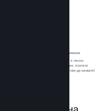
потребители.
Прочете документацията →
Лесна регистрация и разпространяване
Подаването на играта Ви към Steam е лесно.
Попълнете дигиталната документация, платете
малка такса за приложение и сте готови да качвате!
Прочете документацията →
Управляване на