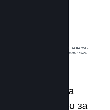
Игрални саундтракове
Продавайте саундтрака на играта си, за да могат
почитателите да му се наслаждават навсякъде.
Прочете документацията →
Подсилване на
преживяването за