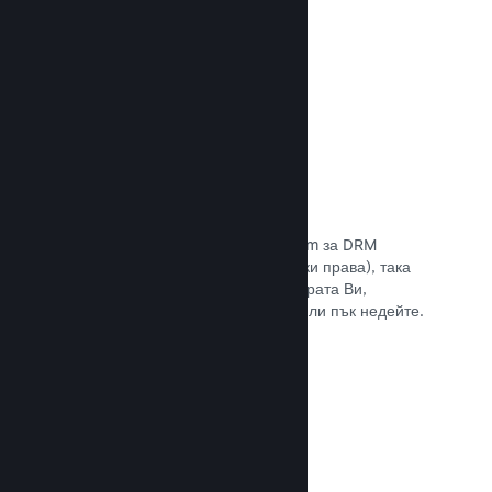
Прочете документацията →
Антипиратски/DRM опции
Използвайте инструментите на Steam за DRM
(управление на дигиталните авторски права), така
че да намалите пиратските копия играта Ви,
въведете свое собствено решение или пък недейте.
Изборът е Ваш.
Прочете документацията →