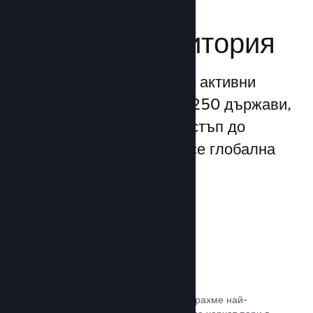
Достигане до
глобална аудитория
С повече от 132 милиона активни
потребители месечно от 250 държави,
Steam Ви предоставя достъп до
безспирно разрастваща се глобална
общност от играчи.
80+ платежни метода
Проучихме и безпроблемно интегрирахме най-