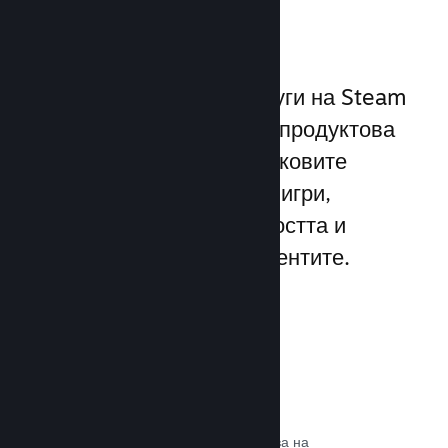
играчите
Уникалният набор от услуги на Steam
надхвърля стандартната продуктова
рамка, предлагана от пусковите
програми за компютърни игри,
увеличавайки ангажираността и
удовлетворението на клиентите.
Steam слой
Интерфейс в играта, който позволява на