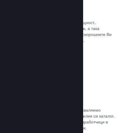
Събития и анонси
Поддържайте контакт със своята общност,
използвайки вградените инструменти, а така
играчите винаги ще са в крак с най-скорошните Ви
събития, дейности и характеристики.
Прочете документацията →
Игрални комплекти
Комбинирайте играта си с нейното сваляемо
съдържание или окомплектовайте целия си каталог.
Или пък си съдействайте с други разработчици в
създаването на тематични комплекти.