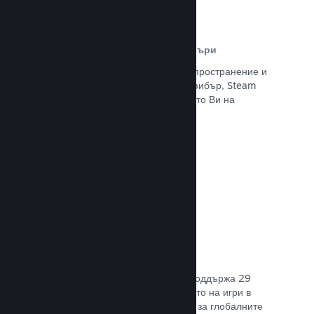
Разпространителна мрежа и сървъри
С над 400 световни сървъри за разпространение и
вътрешна инфраструктура от 1 TB фибър, Steam
може бързо да предостави заглавието Ви на
играчите навсякъде по света.
Прочете документацията →
29 поддържани езика
Steam клиентът е оптимизиран да поддържа 29
основни езика, правейки закупуването на игри в
Steam по-леснодостъпно и приятно за глобалните