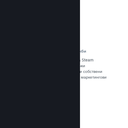
Прочете документацията →
Отстъпки и събития за разпродажби
Участвайте в обичайните събития за Steam
разпродажби, общодостъпни за всички
разработчици, или провеждайте свои собствени
отстъпки, съответстващи на Вашите маркетингови
нужди.
Прочете документацията →