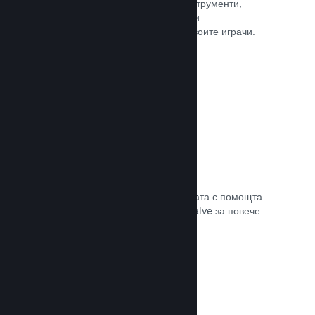
колкото е нужно. Сторете това с инструменти,
помагащи Ви лесно да анонсирате и
разпространявате обновления до своите играчи.
Прочете документацията →
Бърза мрежова инфраструктура
Канализирайте своя трафик в мрежата с помощта
на мрежовата инфраструктура на Valve за повече
стабилност, скорост и устойчивост.
Прочете документацията →