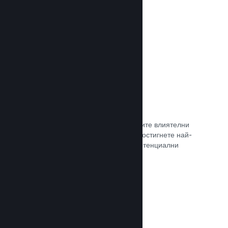
самостоятелно.
Прочете документацията →
Свръзка с куратор
Изведете своята игра пред правилните влиятелни
лица и Steam куратори, така че да достигнете най-
голямата възможна аудитория от потенциални
клиенти.
Прочете документацията →