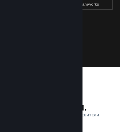
Присъединяване към Steamworks
Създаване на Steam акаунт
Създаването на такъв е лесно и безплатно!
акаунт. Не разполагате със Steam акаунт?
влезете със своя съществуваш Steam
Имайте достъп до Steamworks, като
Присъединяване към Steamworks
132 млн.
АКТИВНИ МЕСЕЧНИ ПОТРЕБИТЕЛИ