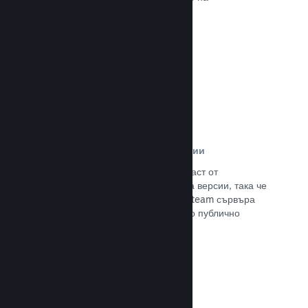
потенциалните си клиенти.
Прочете документацията →
Автоматизирани процеси за версии
Направете Steam автоматизирана част от
нормалния процес за изграждане на версии, така че
да поставите най-новия такава на Steam сървъра
за вътрешно бета изпитание и лесно публично
излизане.
Прочете документацията →