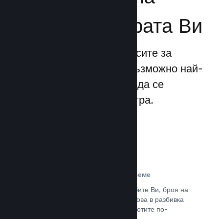
бизнеса за играта Ви
Steamworks прави процесите за
излизане и управление възможно най-
прости, позволявайки Ви да се
фокусирате над своята игра.
Данни за продажбите в реално време
Доклади в реално време за продажбите Ви, броя на
играчите и пожелаванията. Всичко това в разбивка
по региони, позволявайки Ви да работите по-
интелигентно.