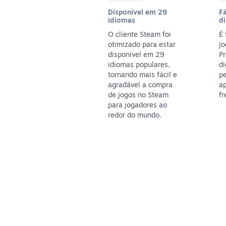
Disponível em 29
Fá
idiomas
di
O cliente Steam foi
É 
otimizado para estar
jo
disponível em 29
P
idiomas populares,
di
tornando mais fácil e
pe
agradável a compra
ap
de jogos no Steam
fr
para jogadores ao
redor do mundo.