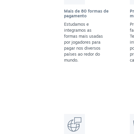
Mais de 80 formas de
P
pagamento
m
Estudamos e
Pr
integramos as
fa
formas mais usadas
T
por jogadores para
in
pagar nos diversos
po
países ao redor do
pr
mundo.
ca