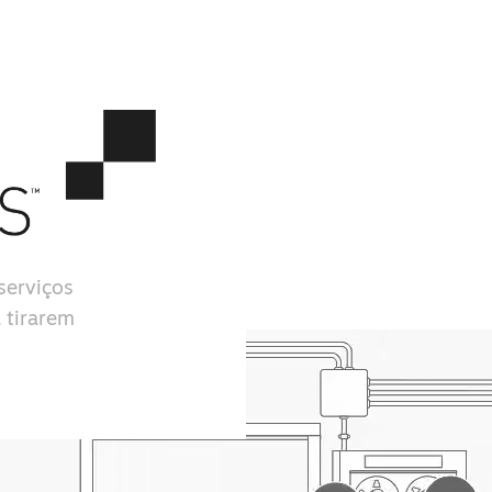
serviços
 tirarem