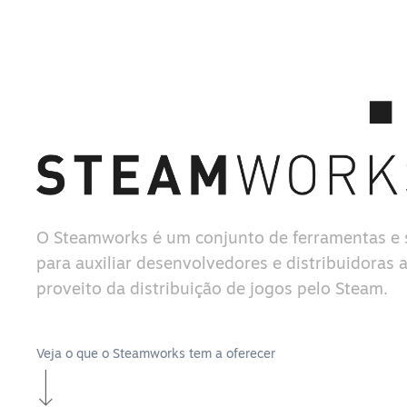
O Steamworks é um conjunto de ferramentas e 
para auxiliar desenvolvedores e distribuidoras a
proveito da distribuição de jogos pelo Steam.
Veja o que o Steamworks tem a oferecer