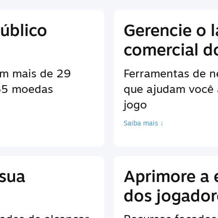
úblico
Gerencie o 
comercial d
em mais de 29
Ferramentas de n
 35 moedas
que ajudam você 
jogo
Saiba mais ↓
 sua
Aprimore a 
dos jogador