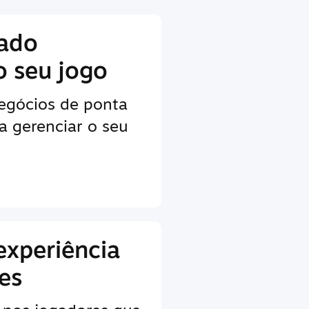
lado
o seu jogo
egócios de ponta
a gerenciar o seu
experiência
es