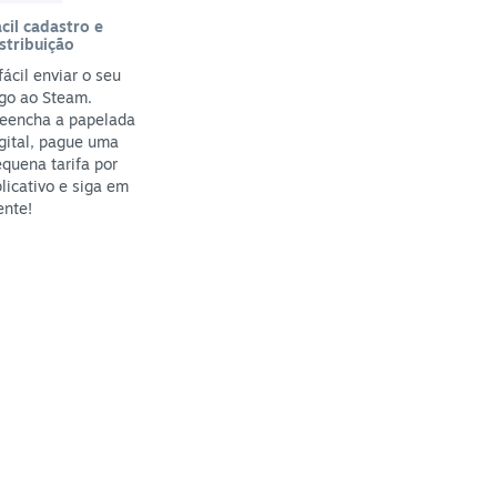
cil cadastro e
stribuição
fácil enviar o seu
go ao Steam.
reencha a papelada
gital, pague uma
quena tarifa por
licativo e siga em
ente!