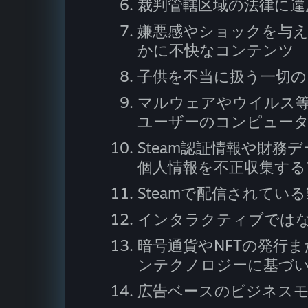
裁判管轄区域の法律に違
嫌悪感やショックを与
かに不快なコンテンツ
子供を不当に扱う一切
マルウェアやウイルス
ユーザーのコンピュー
Steam認証情報や財
個人情報を不正収集する
Steamで配信されて
インタラクティブではない
暗号通貨やNFTの発行
ンテクノロジーに基づ
広告ベースのビジネス