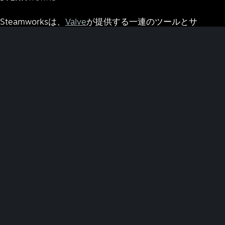
Steamworksは、
Valve
が提供する一連のツールとサ
ービスで、
Steam
でのゲームの設定、管理、運営に
役立ちます。
ドキュメント
リソース
ホーム
Steam VR
はじめに
Steam PCカフェプログラム
ストアプレゼンス
Steamworks掲示板
機能
Steamworksチュートリアル動画
|
財務
販売＆マーケティング
サポートに問い合わせる
Steamworks SDK
カフェライセンス
Steam VR