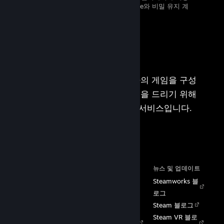
정보를 사용하려면 기밀 정보에 관해 Valve와 비밀 유지 계
약 및 라이선스 계약을 체결해야 합니다.
Steamworks는
Steam
에서 귀사의 게임을 구성
하고 관리하며 운영하는 데 도움을 드리기 위해
Valve
가 구축한 일련의 도구 및 서비스입니다.
문서
리소스
뉴스 및 업데이트
홈
Steam VR
Steamworks 블
시작하기
Steam PC방 프로그램
로그
상점 페이지
Steamworks 토론
Steam 블로그
기능
Steamworks 동영상 튜
Steam VR 블로