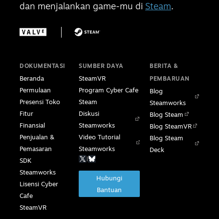
dan menjalankan game-mu di
Steam
.
DOKUMENTASI
SUMBER DAYA
BERITA &
Beranda
SteamVR
PEMBARUAN
Permulaan
Program Cyber Cafe
Blog
Presensi Toko
Steam
Steamworks
Fitur
Diskusi
Blog Steam
Finansial
Steamworks
Blog SteamVR
Penjualan &
Video Tutorial
Blog Steam
Pemasaran
Steamworks
Deck
|
SDK
Steamworks
Hubungi
Lisensi Cyber
Bantuan
Cafe
SteamVR