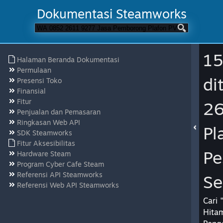
Dokumentasi Steamworks
15
Halaman Beranda Dokumentasi
Permulaan
di
Presensi Toko
Finansial
Fitur
26
Penjualan dan Pemasaran
Ringkasan Web API
Pl
SDK Steamworks
Fitur Aksesibilitas
Pe
Hardware Steam
Program Cyber Cafe Steam
Referensi API Steamworks
Se
Referensi Web API Steamworks
Cari
Hitam