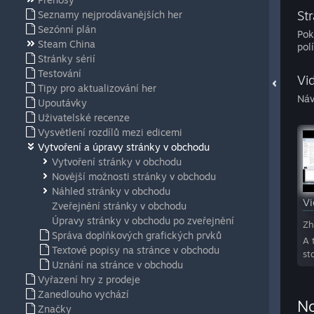
St
Seznamy nejprodávanějších her
Sezónní plán
Pok
Steam China
pol
Stránky sérií
Testování
Vi
Tipy pro aktualizování her
Náv
Upoutávky
Uživatelské recenze
Vysvětlení rozdílů mezi edicemi
Vytvoření a úpravy stránky v obchodu
Vytvoření stránky v obchodu
Novější možnosti stránky v obchodu
Náhled stránky v obchodu
V
Zveřejnění stránky v obchodu
Úpravy stránky v obchodu po zveřejnění
Zh
Správa doplňkových grafických prvků
A 
Textové popisy na stránce v obchodu
st
Uznání na stránce v obchodu
Vyřazení hry z prodeje
Zanedlouho vychází
No
Značky