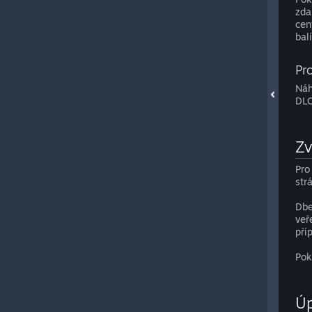
zda
cen
bal
Pr
Náh
DLC
Zv
Pro
str
Dbe
veř
pří
Pok
Úp