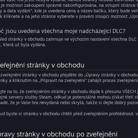
 je možnost zakoupení správně nakonfigurována, na vstupní stránce 
y a data vydání“, kde je uvedena cena a název balíku, který bude veř
ík kliknete a na jeho stránce vyberete v pravém sloupci možnost „Upra
oč jsou uvedena všechna moje nadcházející DLC?
led stránky v obchodu zahrnuje ve výchozím nastavení všechna DLC vy
, která už byla vydána.
eřejnění stránky v obchodu
 zveřejnění stránky v obchodu přejděte do „Úpravy stránky v obchodu 
ánky a kliknutím na „Připravit na zveřejnění“ zahájit proces zveřejnění
jte na to, že zveřejněním stránky v obchodu dojde k přesunu VŠECH 
ejné servery služby Steam, odkud je potenciálně mohou získat třetí stra
padě, že je Vaše hra nevydaná nebo skrytá, takže si dejte dobrý pozor
ud byste si stránku v obchodu chtěli před zveřejněním prohlédnout, vy
ravy stránky v obchodu po zveřejnění