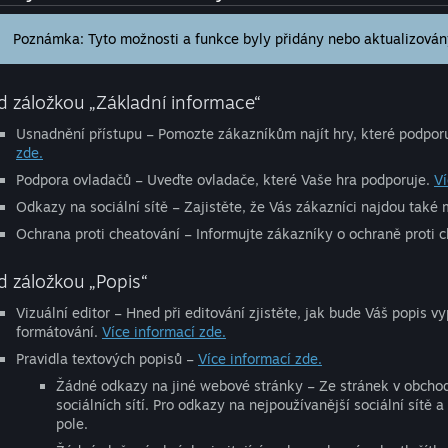
Poznámka: Tyto možnosti a funkce byly přidány nebo aktualizovány
d záložkou „Základní informace“
Usnadnění přístupu – Pomozte zákazníkům najít hry, které podporu
zde.
Podpora ovladačů – Uveďte ovladače, které Vaše hra podporuje.
Ví
Odkazy na sociální sítě – Zajistěte, že Vás zákazníci najdou tak
Ochrana proti cheatování – Informujte zákazníky o ochraně proti c
d záložkou „Popis“
Vizuální editor – Hned při editování zjistěte, jak bude Váš popis v
formátování.
Více informací zde.
Pravidla textových popisů –
Více informací zde.
Žádné odkazy na jiné webové stránky – Ze stránek v obchod
sociálních sítí. Pro odkazy na nejpoužívanější sociální sítě 
pole.