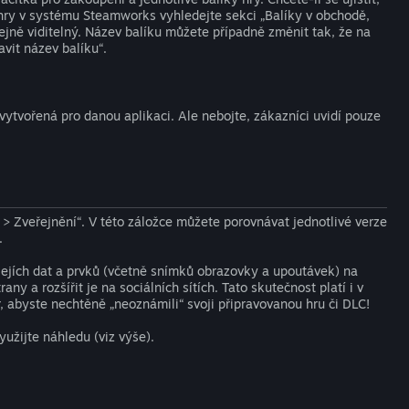
hry v systému Steamworks vyhledejte sekci „Balíky v obchodě,
ejně viditelný. Název balíku můžete případně změnit tak, že na
vit název balíku“.
tvořená pro danou aplikaci. Ale nebojte, zákazníci uvidí pouze
> Zveřejnění“. V této záložce můžete porovnávat jednotlivé verze
.
jejích dat a prvků (včetně snímků obrazovky a upoutávek) na
ny a rozšířit je na sociálních sítích. Tato skutečnost platí i v
, abyste nechtěně „neoznámili“ svoji připravovanou hru či DLC!
užijte náhledu (viz výše).