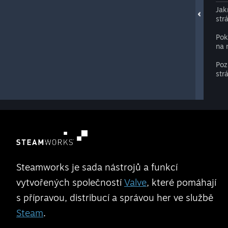
Jak
str
Pok
na 
Poz
str
Steamworks je sada nástrojů a funkcí
vytvořených společností
Valve
, které pomáhají
s přípravou, distribucí a správou her ve službě
Steam
.