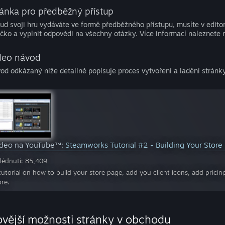
ránka pro předběžný přístup
ud svoji hru vydáváte ve formě předběžného přístupu, musíte v editoru
íčko a vyplnit odpovědi na všechny otázky. Více informací naleznete
deo návod
od odkázaný níže detailně popisuje proces vytvoření a ladění stránk
ideo na YouTube™:
Steamworks Tutorial #2 - Building Your Store
lédnutí: 85,409
tutorial on how to build your store page, add you client icons, add prici
ore.
vější možnosti stránky v obchodu