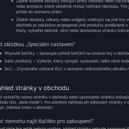
Žádné vložené obrázky imitující prvky rozhraní nebo tlačít
nebo animace, které záměrně imitují rozhraní obchodu. Tím 
přidat do seznamu přání.
Žádné obrázky, odkazy nebo widgety směřující na jiné hry v
obchodu je zakázáno propagovat jiné produkty prodávané v 
tituly, vytvořte balíček, sérii nebo domovskou stránku tvůrce
d záložkou „Speciální nastavení“
Připnuté balíčky – Spravujte pořadí balíčků na stránce hry v obch
Další produkty – Vyberte, který vývojář, vydavatel, nebo série b
DLC – Zvýrazněte vybrané DLC v seznamu stáhnutelného obsahu n
hled stránky v obchodu
ž vytváříte novou stránku v obchodu nebo upravujete stránku stávají
ledu (tzv. „beta mode“). Pro otevření náhledu při editování stránky 
az „Náhled změn v obchodu“.
oč nemohu najít tlačítko pro zakoupení?
ud Vaše hra ještě nebyla vydána, náhled stránky nebude zahrnovat tlač