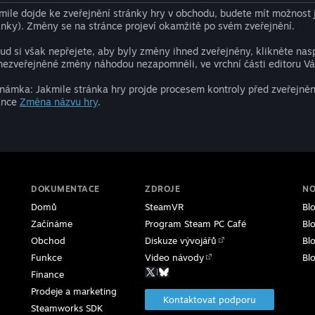
mile dojde ke zveřejnění stránky hry v obchodu, budete mít možnost ji
ánky). Změny se na stránce projeví okamžitě po svém zveřejnění.
ud si však nepřejete, aby byly změny ihned zveřejněny, klikněte nasp
nezveřejněné změny náhodou nezapomněli, ve vrchní části editoru Vá
námka: Jakmile stránka hry projde procesem kontroly před zveřejnění
ánce
Změna názvu hry
.
DOKUMENTACE
ZDROJE
NO
Domů
SteamVR
Bl
Začínáme
Program Steam PC Café
Bl
Obchod
Diskuze vývojářů
Bl
Funkce
Video návody
Bl
|
Finance
Prodeje a marketing
Kontaktovat podporu
Steamworks SDK