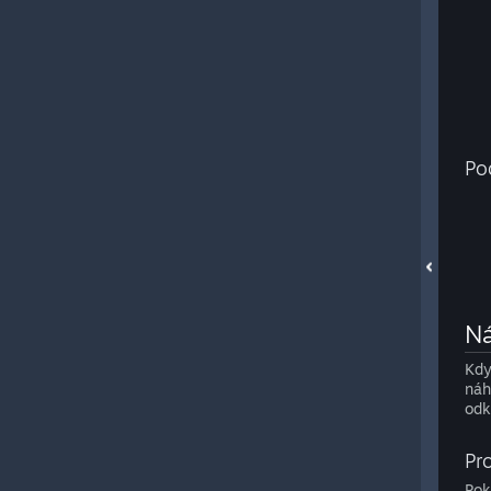
Po
Ná
Kdy
náh
odk
Pr
Pok