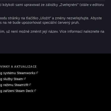
 kdykoli sami upravovat ze záložky „Zveřejnění“ (stále v editoru
odu stránky na tlačítko „Uložit“ a změny nezveřejňujte. Abyste
s na ně bude upozorňovat speciální červený pruh.
m, už není možné změnit její název. Více informací naleznete na
VINKY A AKTUALIZACE
og systému Steamworks
og služby Steam
og režimu SteamVR
og zařízení Steam Deck