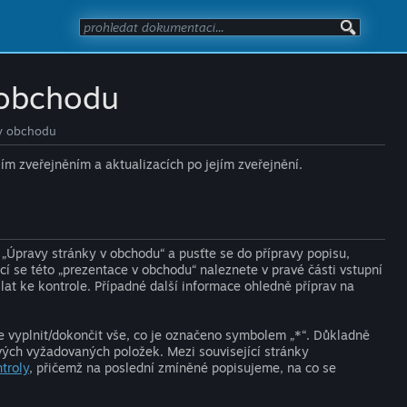
 obchodu
 v obchodu
ím zveřejněním a aktualizacích po jejím zveřejnění.
„Úpravy stránky v obchodu“ a pusťte se do přípravy popisu,
í se této „prezentace v obchodu“ naleznete v pravé části vstupní
t ke kontrole. Případné další informace ohledně příprav na
te vyplnit/dokončit vše, co je označeno symbolem „*“. Důkladně
ivých vyžadovaných položek. Mezi související stránky
troly
, přičemž na poslední zmíněné popisujeme, na co se