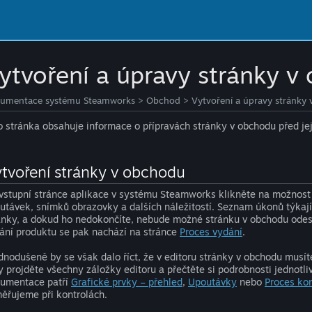
ytvoření a úpravy stránky v
umentace systému Steamworks
>
Obchod
>
Vytvoření a úpravy stránky
o stránka obsahuje informace o přípravách stránky v obchodu před jej
tvoření stránky v obchodu
vstupní stránce aplikace v systému Steamworks klikněte na možnost 
utávek, snímků obrazovky a dalších náležitostí. Seznam úkonů týkajíc
ánky, a dokud ho nedokončíte, nebude možné stránku v obchodu odesla
ání produktu se pak nachází na stránce
Proces vydání
.
dnodušeně by se však dalo říct, že v editoru stránky v obchodu musí
y projděte všechny záložky editoru a přečtěte si podrobnosti jednotl
umentace patří
Grafické prvky – přehled
,
Upoutávky
nebo
Proces kon
ěřujeme při kontrolách.