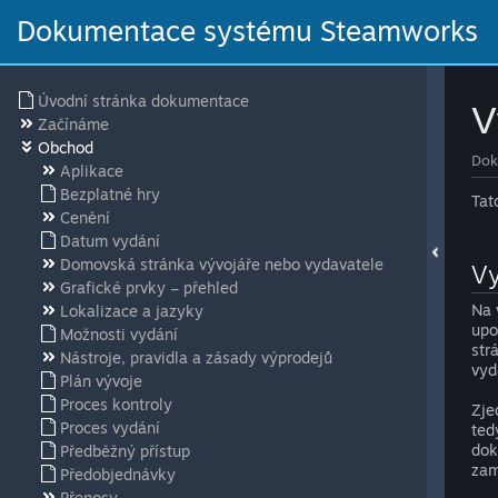
Dokumentace systému Steamworks
Úvodní stránka dokumentace
V
Začínáme
Obchod
Dok
Aplikace
Bezplatné hry
Tat
Cenění
Datum vydání
Domovská stránka vývojáře nebo vydavatele
Vy
Grafické prvky – přehled
Na 
Lokalizace a jazyky
upo
Možnosti vydání
str
Nástroje, pravidla a zásady výprodejů
vyd
Plán vývoje
Proces kontroly
Zje
Proces vydání
ted
dok
Předběžný přístup
zam
Předobjednávky
Přenosy