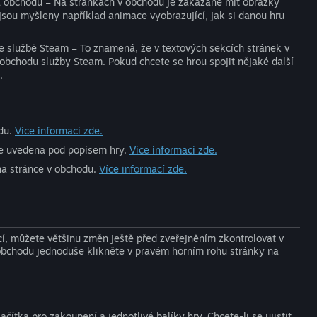
ka obchodu – Na stránkách v obchodu je zakázané mít obrázky
jsou myšleny například animace vyobrazující, jak si danou hru
e službě Steam – To znamená, že v textových sekcích stránek v
obchodu služby Steam. Pokud chcete se hrou spojit nějaké další
.
odu.
Více informací zde.
ude uvedena pod popisem hry.
Více informací zde.
a stránce v obchodu.
Více informací zde.
cí, můžete většinu změn ještě před zveřejněním zkontrolovat v
v obchodu jednoduše klikněte v pravém horním rohu stránky na
ítka pro zakoupení a jednotlivé balíky hry. Chcete-li se ujistit,