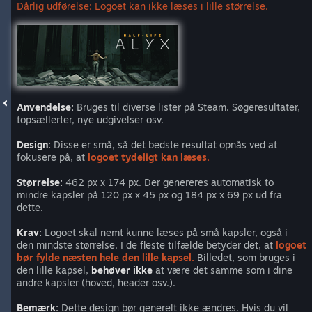
Dårlig udførelse: Logoet kan ikke læses i lille størrelse.
Anvendelse:
Bruges til diverse lister på Steam. Søgeresultater,
topsællerter, nye udgivelser osv.
Design:
Disse er små, så det bedste resultat opnås ved at
fokusere på, at
logoet tydeligt kan læses.
Størrelse:
462 px x 174 px. Der genereres automatisk to
mindre kapsler på 120 px x 45 px og 184 px x 69 px ud fra
dette.
Krav:
Logoet skal nemt kunne læses på små kapsler, også i
den mindste størrelse. I de fleste tilfælde betyder det, at
logoet
bør fylde næsten hele den lille kapsel.
Billedet, som bruges i
den lille kapsel,
behøver ikke
at være det samme som i dine
andre kapsler (hoved, header osv.).
Bemærk:
Dette design bør generelt ikke ændres. Hvis du vil