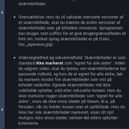
skærmbilleder.
Oversættelse: Hvis du vil uploade oversatte versioner af
et skærmbillede, skal du trække de andre versioner af
skærmbilledet over på billedets miniature. Sprognavnet
kan bruges som suffiks for at give brugergrænsefladen et
hint om, hvilket sprog skærmbilledet er på (f.eks.
foo_japanese.jpg).
Aldersegnethed og voksenindhold: Skærmbilleder er som
standard
ikke markeret
som "egnet for alle aldre". Inden
du udgiver siden, skal du tjekke, om skærmbillederne har
passende indhold, og hvis de er egnet for alle aldre, bør
du markere mindst fire skærmbilleder som vist på
billedet nedenfor. Egnede skærmbilleder må ikke
indeholde splatter, vold eller seksuelle temaer. Hvis du
ikke markerer nogen skærmbilleder som "egnet for alle
aldre", vises de ikke visse steder på Steam, bl.a. på
forsiden, når du holder musen over et spilbillede. Hvis du
ikke har nok skærmbilleder markeret, vises dit spil
muligvis ikke disse steder, selvom det ellers opfylder
kriterierne.