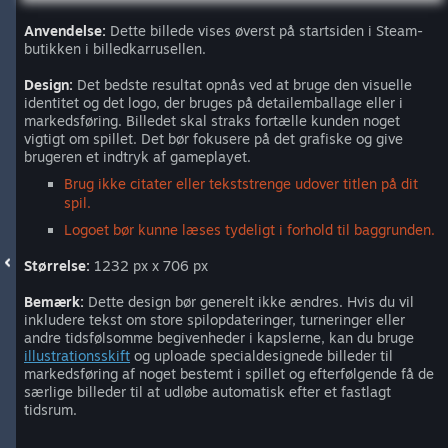
Anvendelse:
Dette billede vises øverst på startsiden i Steam-
butikken i billedkarrusellen.
Design:
Det bedste resultat opnås ved at bruge den visuelle
identitet og det logo, der bruges på detailemballage eller i
markedsføring. Billedet skal straks fortælle kunden noget
vigtigt om spillet. Det bør fokusere på det grafiske og give
brugeren et indtryk af gameplayet.
Brug ikke citater eller tekststrenge udover titlen på dit
spil.
Logoet bør kunne læses tydeligt i forhold til baggrunden.
Størrelse:
1232 px x 706 px
Bemærk:
Dette design bør generelt ikke ændres. Hvis du vil
inkludere tekst om store spilopdateringer, turneringer eller
andre tidsfølsomme begivenheder i kapslerne, kan du bruge
illustrationsskift
og uploade specialdesignede billeder til
markedsføring af noget bestemt i spillet og efterfølgende få de
særlige billeder til at udløbe automatisk efter et fastlagt
tidsrum.