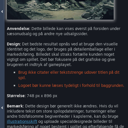
Anvendelse:
Dette billede kan vises øverst på forsiden under
sæsonudsalg og på andre nye udsalgssider.
Design:
Det bedste resultat opnås ved at bruge den visuelle
identitet og det logo, der bruges på detailemballage eller i
markedsføring. Billedet skal straks fortælle kunden noget
vigtigt om spillet. Det bør fokusere på det grafiske og give
brugeren et indtryk af gameplayet.
Brug ikke citater eller tekststrenge udover titlen på dit
spil.
Logoet bør kunne læses tydeligt i forhold til baggrunden.
Størrelse:
748 px x 896 px
Bemærk:
Dette design bør generelt ikke ændres. Hvis du vil
inkludere tekst om store spilopdateringer, turneringer eller
andre tidsfølsomme begivenheder i kapslerne, kan du bruge
illustrationsskift
og uploade specialdesignede billeder til
markedsføring af noget bestemt i spillet og efterfølgende få de