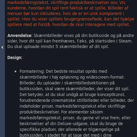
markedsføringstekst, skriftlige produktbeskrivelser osv. Vis
kunderne, hvordan dit spil rent faktisk er at spille. Billeder af
menuer bør kun inkluderes, hvis de er en unik komponent i
spillet. Hvis du viser spillets brugergrænseflade, kan det hjælpe
spillere med at forstå, hvordan de skal interagere med spillet.
Anvendelse:
Skærmbilleder vises på din butiksside og på andre
sider, hvor dit spil kan fremhæves, f.eks. på startsiden i Steam.
Du skal uploade mindst 5 skærmbilleder af dit spil.
Design:
Formatering: Det bedste resultat opnås med
skærmbilleder i høj opløsning og widescreen-format.
Billeder, du uploader i skærmbilledsektionen på
butikssiden, skal være skærmbilleder, der viser dit spil.
Det betyder, at du skal undgå at bruge konceptkunst,
forudrenderede cinematiske stillbilleder eller billeder, der
indeholder priser, markedsføringstekst eller skriftlige
produktbeskrivelser. For elementer såsom
markedsføringstekst, priser, du gerne vil vise frem, eller
beskrivelser af din Deluxe-udgave, skal du bruge de
specifikke pladser, der allerede er tilgængelige på
butikssiden, i stedet for at tage det med i dine