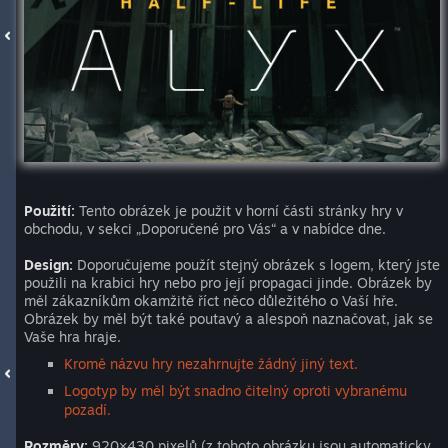
Použití:
Tento obrázek je použit v horní části stránky hry v
obchodu, v sekci „Doporučené pro Vás“ a v nabídce dne.
Design:
Doporučujeme použít stejný obrázek s logem, který jste
použili na krabici hry nebo pro její propagaci jinde. Obrázek by
měl zákazníkům okamžitě říct něco důležitého o Vaší hře.
Obrázek by měl být také poutavý a alespoň naznačovat, jak se
Vaše hra hraje.
Kromě názvu hry nezahrnujte žádný jiný text.
Logotyp by měl být snadno čitelný oproti vybranému
pozadí.
Rozměry:
920×430 pixelů (z tohoto obrázku jsou automaticky