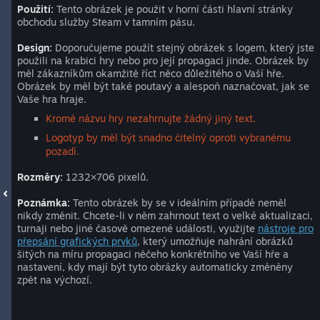
Použití:
Tento obrázek je použit v horní části hlavní stránky
obchodu služby Steam v tamním pásu.
Design:
Doporučujeme použít stejný obrázek s logem, který jste
použili na krabici hry nebo pro její propagaci jinde. Obrázek by
měl zákazníkům okamžitě říct něco důležitého o Vaší hře.
Obrázek by měl být také poutavý a alespoň naznačovat, jak se
Vaše hra hraje.
Kromě názvu hry nezahrnujte žádný jiný text.
Logotyp by měl být snadno čitelný oproti vybranému
pozadí.
Rozměry:
1232×706 pixelů.
Poznámka:
Tento obrázek by se v ideálním případě neměl
nikdy změnit. Chcete-li v něm zahrnout text o velké aktualizaci,
turnaji nebo jiné časově omezené události, využijte
nástroje pro
přepsání grafických prvků
, který umožňuje nahrání obrázků
šitých na míru propagaci něčeho konkrétního ve Vaší hře a
nastavení, kdy mají být tyto obrázky automaticky změněny
zpět na výchozí.