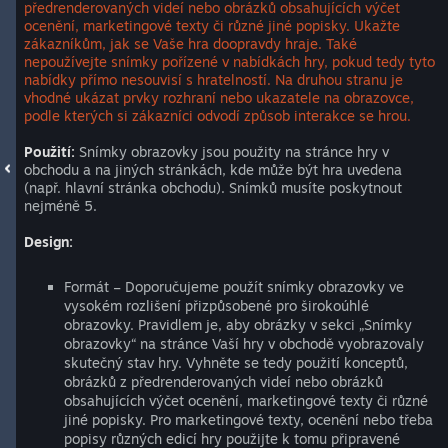
předrenderovaných videí nebo obrázků obsahujících výčet
ocenění, marketingové texty či různé jiné popisky. Ukažte
zákazníkům, jak se Vaše hra doopravdy hraje. Také
nepoužívejte snímky pořízené v nabídkách hry, pokud tedy tyto
nabídky přímo nesouvisí s hratelností. Na druhou stranu je
vhodné ukázat prvky rozhraní nebo ukazatele na obrazovce,
podle kterých si zákazníci odvodí způsob interakce se hrou.
Použití:
Snímky obrazovky jsou použity na stránce hry v
obchodu a na jiných stránkách, kde může být hra uvedena
(např. hlavní stránka obchodu). Snímků musíte poskytnout
nejméně 5.
Design:
Formát – Doporučujeme použít snímky obrazovky ve
vysokém rozlišení přizpůsobené pro širokoúhlé
obrazovky. Pravidlem je, aby obrázky v sekci „Snímky
obrazovky“ na stránce Vaší hry v obchodě vyobrazovaly
skutečný stav hry. Vyhněte se tedy použití konceptů,
obrázků z předrenderovaných videí nebo obrázků
obsahujících výčet ocenění, marketingové texty či různé
jiné popisky. Pro marketingové texty, ocenění nebo třeba
popisy různých edicí hry použijte k tomu připravené