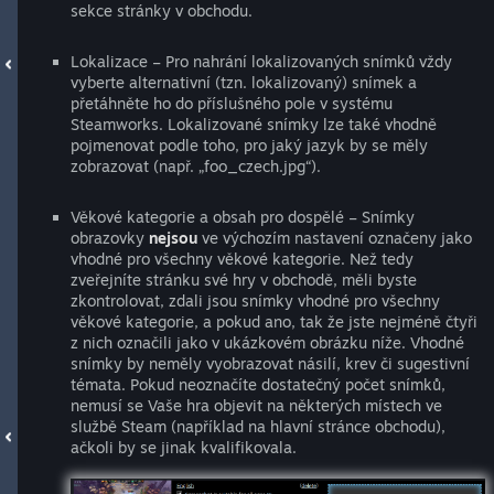
sekce stránky v obchodu.
Lokalizace – Pro nahrání lokalizovaných snímků vždy
vyberte alternativní (tzn. lokalizovaný) snímek a
přetáhněte ho do příslušného pole v systému
Steamworks. Lokalizované snímky lze také vhodně
pojmenovat podle toho, pro jaký jazyk by se měly
zobrazovat (např. „foo_czech.jpg“).
Věkové kategorie a obsah pro dospělé – Snímky
obrazovky
nejsou
ve výchozím nastavení označeny jako
vhodné pro všechny věkové kategorie. Než tedy
zveřejníte stránku své hry v obchodě, měli byste
zkontrolovat, zdali jsou snímky vhodné pro všechny
věkové kategorie, a pokud ano, tak že jste nejméně čtyři
z nich označili jako v ukázkovém obrázku níže. Vhodné
snímky by neměly vyobrazovat násilí, krev či sugestivní
témata. Pokud neoznačíte dostatečný počet snímků,
nemusí se Vaše hra objevit na některých místech ve
službě Steam (například na hlavní stránce obchodu),
ačkoli by se jinak kvalifikovala.