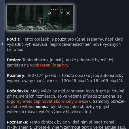
Použití:
Tento obrázek je použit pro různé seznamy, například
výsledků vyhledávání, nejprodávanějších her, nově vydaných
her apod.
Design:
Tento obrázek je malý, takže primárně by měl být
zaměřen na
vyobrazení loga hry.
Rozměry:
462×174 pixelů (z tohoto obrázku jsou automaticky
vygenerovány menší verze – 120×45 pixelů a 184×69 pixelů).
Požadavky:
Malý výběr by měl zahrnovat logo, které je čitelné i
při nejmenších rozměrech. To ve většině případů znamená, že
logo by mělo zaplňovat skoro celý obrázek.
Samotný obrázek
malého výběru
nemusí
být stejný jako obrázky v jiných
výběrech (hlavní výběr, výběr v hlavičce atd.).
Poznámka:
Tento obrázek by se v ideálním případě neměl
nikdy změnit. Chcete-li v něm zahrnout text o velké aktualizaci,