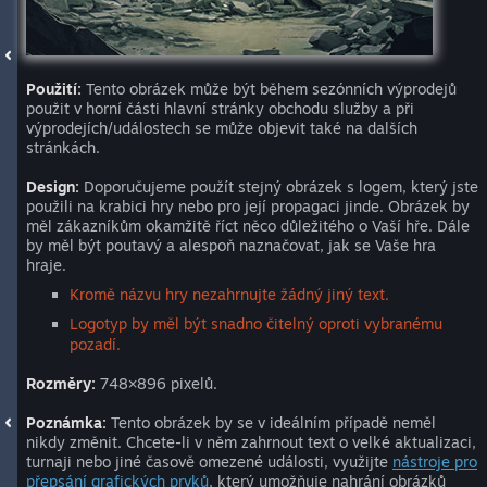
Použití:
Tento obrázek může být během sezónních výprodejů
použit v horní části hlavní stránky obchodu služby a při
výprodejích/událostech se může objevit také na dalších
stránkách.
Design:
Doporučujeme použít stejný obrázek s logem, který jste
použili na krabici hry nebo pro její propagaci jinde. Obrázek by
měl zákazníkům okamžitě říct něco důležitého o Vaší hře. Dále
by měl být poutavý a alespoň naznačovat, jak se Vaše hra
hraje.
Kromě názvu hry nezahrnujte žádný jiný text.
Logotyp by měl být snadno čitelný oproti vybranému
pozadí.
Rozměry:
748×896 pixelů.
Poznámka:
Tento obrázek by se v ideálním případě neměl
nikdy změnit. Chcete-li v něm zahrnout text o velké aktualizaci,
turnaji nebo jiné časově omezené události, využijte
nástroje pro
přepsání grafických prvků
, který umožňuje nahrání obrázků