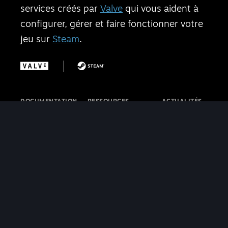
services créés par
Valve
qui vous aident à
configurer, gérer et faire fonctionner votre
jeu sur
Steam
.
DOCUMENTATION
RESSOURCES
ACTUALITÉS
Accueil
SteamVR
ET MISES À
Pour commencer
Programme Steam
JOUR
Présence sur le
PC Café
Blog
magasin
Discussions
Steamworks
Fonctionnalités
Steamworks
Blog Steam
Paiements
Tutoriels vidéos
Blog
Ventes et
Steamworks
SteamVR
|
marketing
Blog Steam
SDK Steamworks
Deck
Contacter
Licences pour