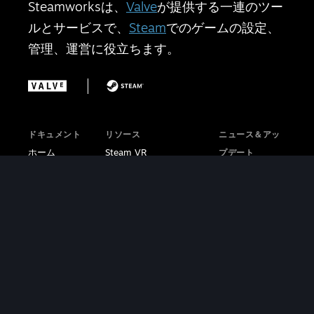
Steamworksは、
Valve
が提供する一連のツー
ルとサービスで、
Steam
でのゲームの設定、
管理、運営に役立ちます。
ドキュメント
リソース
ニュース＆アッ
ホーム
Steam VR
プデート
はじめに
Steam PCカフェプログ
Steamworks
ストアプレゼ
ラム
ブログ
ンス
Steamworks掲示板
Steamブログ
機能
Steamworksチュート
Steam VRブ
財務
リアル動画
ログ
|
販売＆マーケ
Steam Deckブ
ティング
ログ
サポートに問
Steamworks
い合わせる
SDK