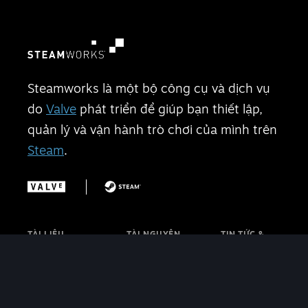
Steamworks là một bộ công cụ và dịch vụ
do
Valve
phát triển để giúp bạn thiết lập,
quản lý và vận hành trò chơi của mình trên
Steam
.
TÀI LIỆU
TÀI NGUYÊN
TIN TỨC &
Trang chủ
Steam VR
CẬP NHẬT
Bắt đầu
Chương trình
Blog
Diện mạo cửa hàng
phòng máy Steam
Steamworks
Tính năng
Thảo luận
Blog Steam