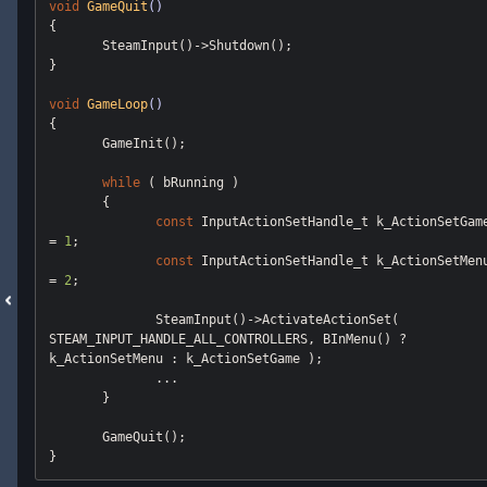
void
GameQuit
()
{

       SteamInput()->Shutdown();

}

void
GameLoop
()
{

       GameInit();

while
 ( bRunning )

       {

const
 InputActionSetHandle_t k_ActionSetGame
= 
1
;

const
 InputActionSetHandle_t k_ActionSetMenu
= 
2
;

              SteamInput()->ActivateActionSet( 
STEAM_INPUT_HANDLE_ALL_CONTROLLERS, BInMenu() ? 
k_ActionSetMenu : k_ActionSetGame );

              ...

       }

       GameQuit();
