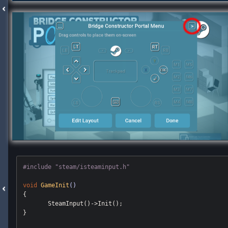
#
include
"steam/isteaminput.h"
void
GameInit
()
{

       SteamInput()->Init();

}
