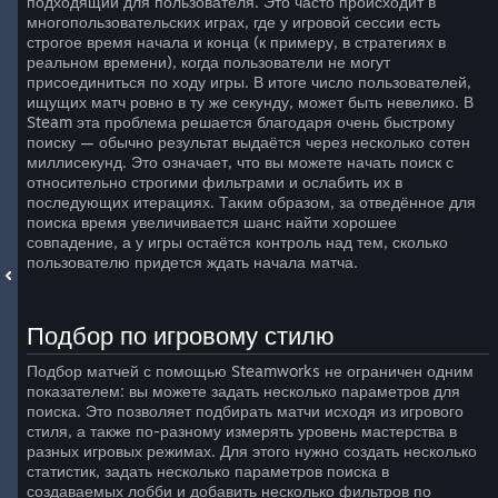
подходящий для пользователя. Это часто происходит в
многопользовательских играх, где у игровой сессии есть
строгое время начала и конца (к примеру, в стратегиях в
реальном времени), когда пользователи не могут
присоединиться по ходу игры. В итоге число пользователей,
ищущих матч ровно в ту же секунду, может быть невелико. В
Steam эта проблема решается благодаря очень быстрому
поиску — обычно результат выдаётся через несколько сотен
миллисекунд. Это означает, что вы можете начать поиск с
относительно строгими фильтрами и ослабить их в
последующих итерациях. Таким образом, за отведённое для
поиска время увеличивается шанс найти хорошее
совпадение, а у игры остаётся контроль над тем, сколько
пользователю придется ждать начала матча.
Подбор по игровому стилю
Подбор матчей с помощью Steamworks не ограничен одним
показателем: вы можете задать несколько параметров для
поиска. Это позволяет подбирать матчи исходя из игрового
стиля, а также по-разному измерять уровень мастерства в
разных игровых режимах. Для этого нужно создать несколько
статистик, задать несколько параметров поиска в
создаваемых лобби и добавить несколько фильтров по