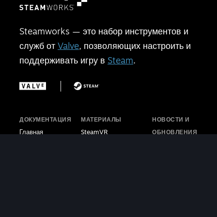
Steamworks — это набор инструментов и
служб от
Valve
, позволяющих настроить и
поддерживать игру в
Steam
.
ДОКУМЕНТАЦИЯ
МАТЕРИАЛЫ
НОВОСТИ И
Главная
SteamVR
ОБНОВЛЕНИЯ
Подготовка к
Программа
Блог
работе
интернет-кафе
Steamworks
Облик в магазине
Steam
Блог Steam
Возможности
Обсуждения
Блог
Финансы
Steamworks
SteamVR
Продажи и
Видеоруководства
Блог Steam
продвижение
по Steamworks
Deck