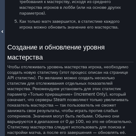
требования к мастерству, исходя из среднего
мастерства игроков в лобби (или на основе других
параметров).
Как только матч завершится, в статистике каждого
игрока можно обновить значение его мастерства.
Создание и обновление уровня
мастерства
Чтобы отслеживать уровень мастерства игрока, необходимо
создать новую статистику (этот процесс описан на странице
API статистик). По желанию можно создать несколько
статистик для отслеживания отдельных показателей
мастерства. Рекомендуем установить для этих статистик
параметр «Только приращение» (Increment Only), который
означает, что серверы Steam позволяют только увеличивать
показатель мастерства — так пользователь не сможет
занижать свои результаты, чтобы играть против слабых
соперников. Значения могут быть любыми. Обычно они
варьируются в диапазоне от 0 до 100, но это не обязательно.
Статистику мастерства следует использовать для поиска и
настройки матча, а после его завершения — обновлять её.