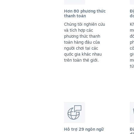
Hơn 80 phương thức
Đị
thanh toán
đơ
Chúng tôi nghiên cứu
K
và tích hợp các
m
phương thức thanh
đồ
toán hàng đầu của
ph
người chơi tại các
cô
quốc gia khác nhau
gi
trên toàn thế giới.
mứ
từ
Hỗ trợ 29 ngôn ngữ
Đă
d