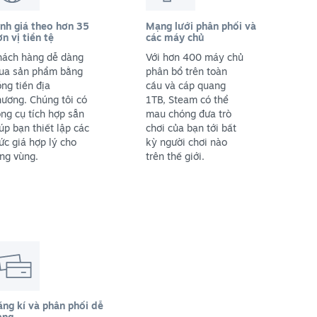
nh giá theo hơn 35
Mạng lưới phân phối và
n vị tiền tệ
các máy chủ
hách hàng dễ dàng
Với hơn 400 máy chủ
ua sản phẩm bằng
phân bổ trên toàn
ng tiền địa
cầu và cáp quang
ương. Chúng tôi có
1TB, Steam có thể
ng cụ tích hợp sẵn
mau chóng đưa trò
úp bạn thiết lập các
chơi của bạn tới bất
c giá hợp lý cho
kỳ người chơi nào
ng vùng.
trên thế giới.
ng kí và phân phối dễ
àng