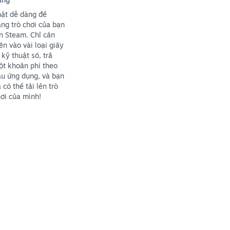
ật dễ dàng để
ng trò chơi của bạn
n Steam. Chỉ cần
ền vào vài loại giấy
 kỹ thuật số, trả
t khoản phí theo
u ứng dụng, và bạn
 có thể tải lên trò
ơi của mình!