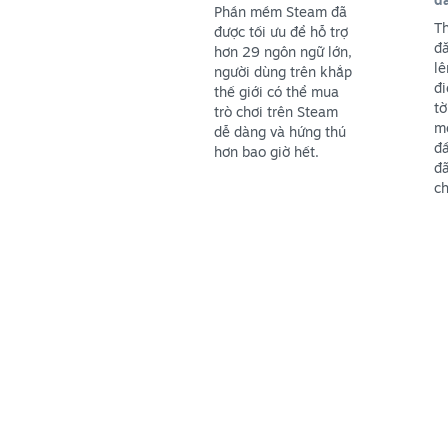
Phần mềm Steam đã
Th
được tối ưu để hỗ trợ
đă
hơn 29 ngôn ngữ lớn,
lê
người dùng trên khắp
đi
thế giới có thể mua
tờ
trò chơi trên Steam
mộ
dễ dàng và hứng thú
đầ
hơn bao giờ hết.
đã
ch