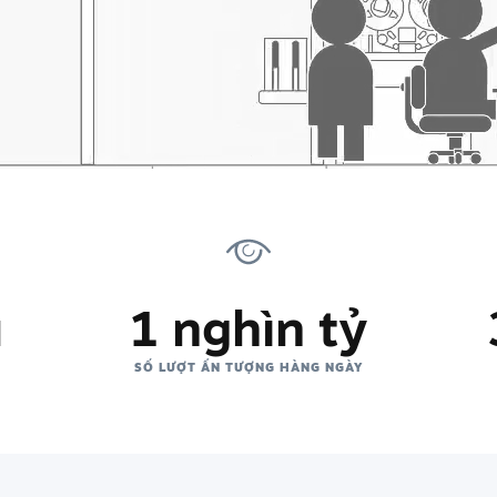
u
1 nghìn tỷ
SỐ LƯỢT ẤN TƯỢNG HÀNG NGÀY