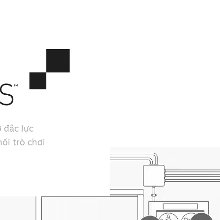
 đắc lực
ối trò chơi