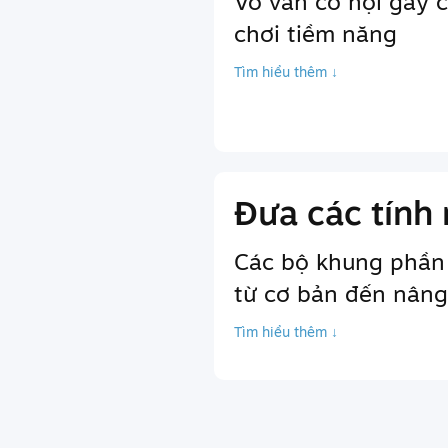
Vô vàn cơ hội gây 
chơi tiềm năng
Tìm hiểu thêm ↓
Đưa các tính 
Các bộ khung phần
từ cơ bản đến nâng
Tìm hiểu thêm ↓