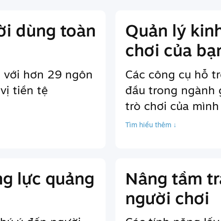
ời dùng toàn
Quản lý kin
chơi của bạ
 với hơn 29 ngôn
Các công cụ hỗ t
ị tiền tệ
đầu trong ngành 
trò chơi của mình
Tìm hiểu thêm ↓
g lực quảng
Nâng tầm tr
người chơi