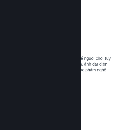
Đọc tài liệu →
Cá nhân hóa hồ sơ
Thêm vật phẩm vào cửa hàng điểm để người chơi tùy
biến hồ sơ Steam của họ với hình dán, ảnh đại diện,
hình nền, và nhiều vật phẩm từ các tác phẩm nghệ
thuật cảm hứng từ trò chơi.
Đọc tài liệu →