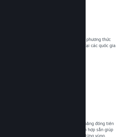
Hơn 80 phương thức thanh toán
Chúng tôi nghiên cứu và tích hợp các phương thức
thanh toán hàng đầu của người chơi tại các quốc gia
khác nhau trên toàn thế giới.
Đọc tài liệu →
Định giá theo hơn 35 đơn vị tiền tệ
Khách hàng dễ dàng mua sản phẩm bằng đồng tiền
địa phương. Chúng tôi có công cụ tích hợp sẵn giúp
bạn thiết lập các mức giá hợp lý cho từng vùng.