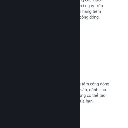
thiệu các cá nhân phát sóng (streamer) ngay trên
trang Steam của bạn, cho phép khách hàng tiềm
năng có cái nhìn sơ bộ về lối chơi và cộng đồng.
Đọc tài liệu →
Trung tâm cộng đồng
Người hâm mộ có thể tụ hợp tại trung tâm cộng đồng
của bạn - một mái nhà được tích hợp sẵn, dành cho
việc thảo luận, đăng tin tức. Chúng cũng có thể tạo
mới nội dung giúp cải thiện trò chơi của bạn.
Đọc tài liệu →