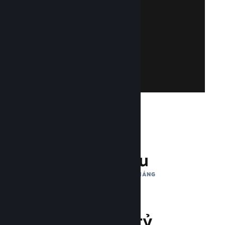
hoàn toàn đơn giản và miễn phí!
bạn. Không có tài khoản Steam? Việc tạo
nhập vào tài khoản Steam hiện tại của
Truy cập Steamworks bằng cách đăng
Gia nhập Steamworks
132 triệu
NGƯỜI DÙNG HÀNG THÁNG
1 nghìn tỷ