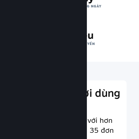
SỐ LƯỢT ẤN TƯỢNG HÀNG NGÀY
24.7 triệu
NGƯỜI CHƠI TRỰC TUYẾN
Tiếp cận người dùng
toàn cầu
Phục vụ người dùng với hơn
29 ngôn ngữ và hơn 35 đơn