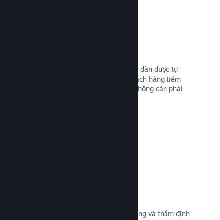
Diễn đàn
Trung tâm cộng đồng của bạn có diễn đàn được tự
động tạo, là nơi người hâm mộ và khách hàng tiềm
năng thảo luận về trò chơi của bạn. Không cần phải
mất công tự tạo làm gì.
Đọc tài liệu →
Kết nối thẩm định viên
Mang trò chơi tới đúng người ảnh hưởng và thẩm định