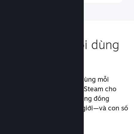
Tiếp cận người dùng
toàn cầu
Với hơn 132 triệu người dùng mỗi
tháng trên 250 quốc gia, Steam cho
phép bạn tiếp cận đến cộng đồng
người chơi trên toàn thế giới—và con số
này còn tăng nữa.