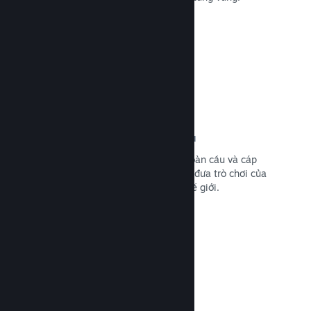
Đọc tài liệu →
Mạng lưới phân phối và các máy chủ
Với hơn 400 máy chủ phân bổ trên toàn cầu và cáp
quang 1TB, Steam có thể mau chóng đưa trò chơi của
bạn tới bất kỳ người chơi nào trên thế giới.
Đọc tài liệu →