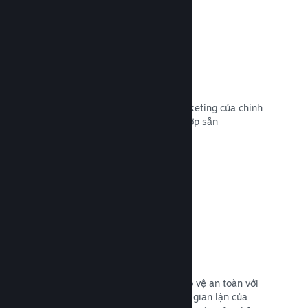
Theo dõi lượt chuyển đổi
Theo dõi độ hiệu quả chiến dịch marketing của chính
mình qua UTM Analytics được tích hợp sẵn
Đọc tài liệu →
Phòng tránh lừa đảo
Bạn và khách hàng của bạn được bảo vệ an toàn với
quy trình xử lý tự động cho đơn hàng gian lận của