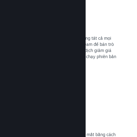
Mã Steam
Mang trò chơi đến với khách hàng bằng tất cả mọi
cách bạn có thể nghĩ ra. Dùng mã Steam để bán trò
chơi tại cửa hàng bán lẻ, chạy chiến dịch giảm giá
hoặc khuyến mãi bộ sản phẩm, hoặc chạy phiên bản
beta.
Đọc tài liệu →
Trang Sắp ra mắt
Tăng độ hào hứng cho trò chơi sắp ra mắt bằng cách