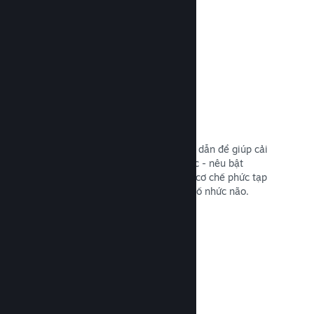
Đọc tài liệu →
Hướng dẫn tạo bởi người dùng
Người hâm mộ có thể đăng tải hướng dẫn để giúp cải
thiện trải nghiệm của người chơi khác - nêu bật
những khoảnh khắc thú vị, giải thích cơ chế phức tạp
của trò chơi, hoặc vượt qua các câu đố nhức não.
Đọc tài liệu →