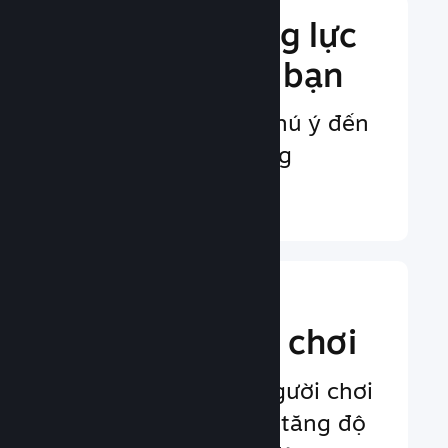
Nâng cao năng lực
quảng bá của bạn
Vô vàn cơ hội gây chú ý đến
người chơi tiềm năng
Tìm hiểu thêm ↓
Nâng tầm trải
nghiệm người chơi
Các tính năng lấy người chơi
làm trung tâm, giúp tăng độ