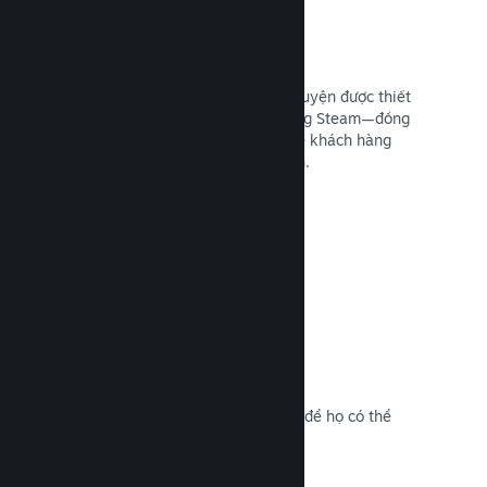
Trò chuyện với bạn bè
Danh sách bạn bè và hệ thống trò chuyện được thiết
kế lại để giúp người chơi gắn kết cùng Steam—đồng
thời mang tới thêm một cách khác để khách hàng
tiềm năng khám phá trò chơi của bạn.
Đọc tài liệu →
Nhạc trò chơi
Bán nhạc trò chơi cho người hâm mộ để họ có thể
thưởng thức mọi lúc mọi nơi.
Đọc tài liệu →