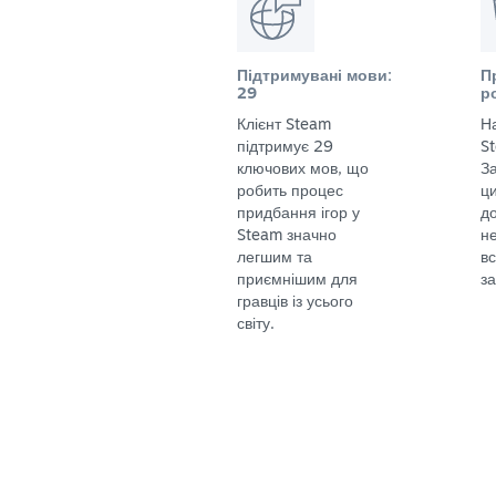
Підтримувані мови:
П
29
р
Клієнт Steam
Н
підтримує 29
S
ключових мов, що
За
робить процес
ц
придбання ігор у
до
Steam значно
не
легшим та
в
приємнішим для
за
гравців із усього
світу.