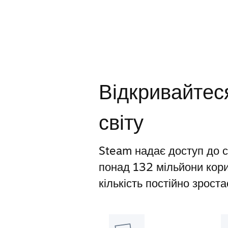
Відкривайтеся
світу
Steam надає доступ до св
понад 132 мільйони корис
кількість постійно зроста