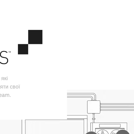
 які
яти свої
team.