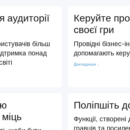
я аудиторії
Керуйте пр
своєї гри
истувачів більш
Провідні бізнес-і
ідтримка понад
допомагають кер
віті
Докладніше ↓
ою
Поліпшіть д
 міць
Функції, створені
гравців та посиле