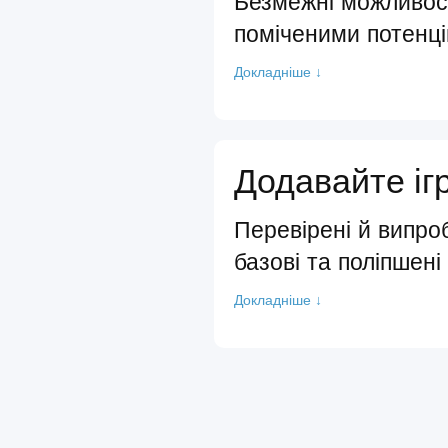
Безмежні можливост
поміченими потенц
Докладніше ↓
Додавайте іг
Перевірені й випро
базові та поліпшені
Докладніше ↓