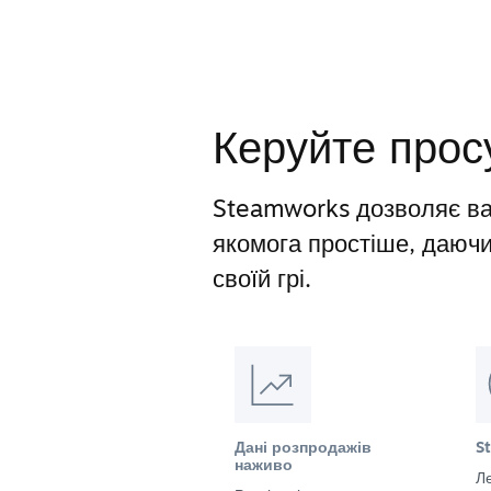
Керуйте прос
Steamworks дозволяє ва
якомога простіше, даюч
своїй грі.
Дані розпродажів
S
наживо
Ле