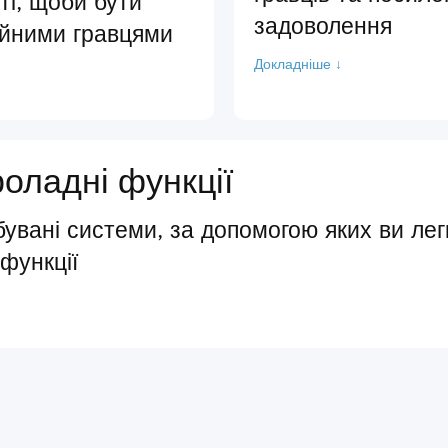
і, щоби бути
задоволення
ійними гравцями
Докладніше ↓
роладні функції
бувані системи, за допомогою яких ви лег
 функції