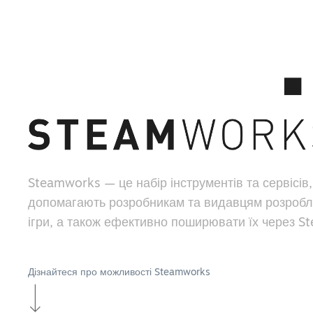
Steamworks — це набір інструментів та сервісів,
допомагають розробникам та видавцям розробл
ігри, а також ефективно поширювати їх через S
Дізнайтеся про можливості Steamworks