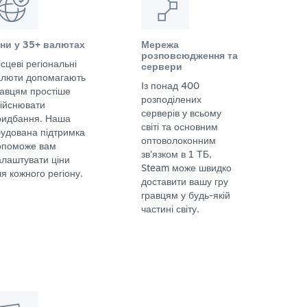
іни у 35+ валютах
Мережа
розповсюдження та
сцеві регіональні
сервери
алюти допомагають
Із понад 400
равцям простіше
розподілених
дійснювати
серверів у всьому
ридбання. Наша
світі та основним
будована підтримка
оптоволоконним
опоможе вам
зв’язком в 1 ТБ,
алаштувати ціни
Steam може швидко
я кожного регіону.
доставити вашу гру
гравцям у будь-якій
частині світу.