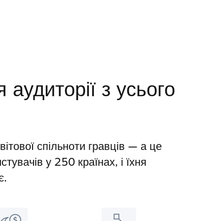
 аудиторії з усього
ітової спільноти гравців — а це
тувачів у 250 країнах, і їхня
є.