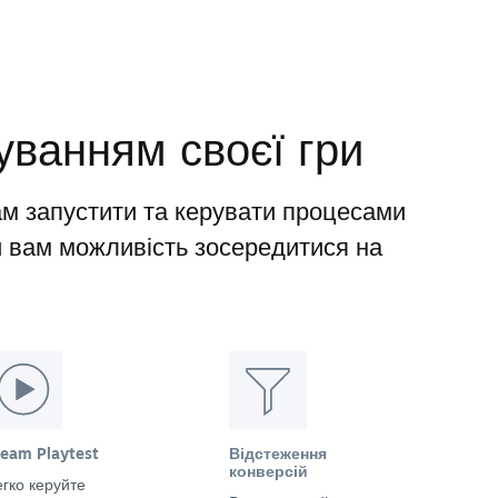
уванням своєї гри
м запустити та керувати процесами
и вам можливість зосередитися на
team Playtest
Відстеження
конверсій
гко керуйте