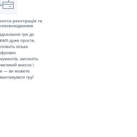
роста реєстрація та
озповсюдження
адсилання гри до
team дуже просте.
повніть кілька
ифрових
кументів, заплатіть
великий внесок і
се — ви можете
вантажувати гру!