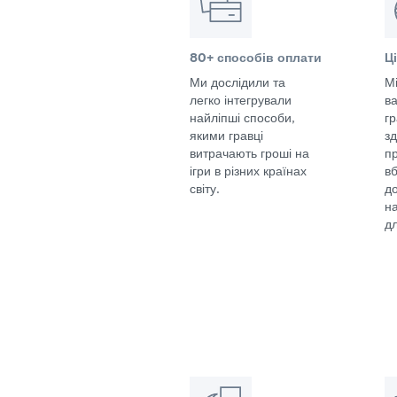
80+ способів оплати
Ц
Ми дослідили та
Мі
легко інтегрували
в
найліпші способи,
г
якими гравці
з
витрачають гроші на
п
ігри в різних країнах
в
світу.
д
н
дл