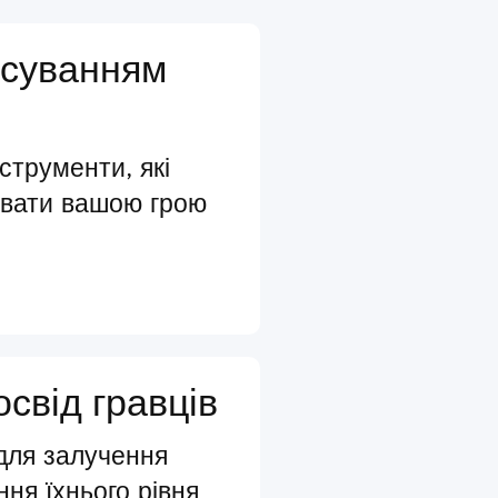
осуванням
нструменти, які
увати вашою грою
освід гравців
 для залучення
ння їхнього рівня